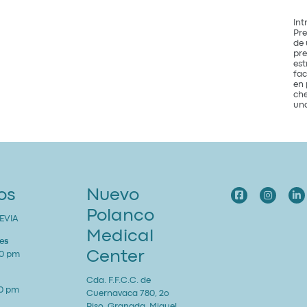
Int
Pre
de 
pre
est
fac
en 
che
una
os
Nuevo
Polanco
EVIA
Medical
es
Center
00 pm
Cda. F.F.C.C. de
00 pm
Cuernavaca 780, 2o
Piso, Granada, Miguel