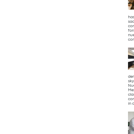
has
sac
con
for
nue
con
den
sky
Nue
Mex
cla
com
in 