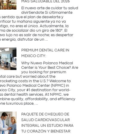
MÁS SALUDABLE DEL 2026
Occidental
y
El nuevo arte de cuidar tu salud
la
divirtiendote Si últimamente
Tradición
 sentido que el plan de desvelarte y
Coreana
rificar tu mañana siguiente ya no va
tigo, no eres el único. Actualmente, la
ma de socializar dio un giro de 180°. El
vo lujo no es salir de noche; es despertar
¿Qué
 energía, disfrutar de un
...
es
una
PREMIUM DENTAL CARE IN
Coffee
MEXICO CITY:
Party?
Descubre
Why Nuevo Polanco Medical
la
Center is Your Best Choice? Are
tendencia
you looking for premium
más
tal care but worried about the
saludable
rocketing costs in the U.S.? Welcome to
del
vo Polanco Medical Center (NPMC) in
2026
ico City, your #1 destination for world-
ss dental health services. At NPMC, we
bine quality, affordability, and efficiency
Premium
one luxurious place,
...
Dental
Care
PAQUETE DE CHEQUEO DE
in
SALUD CARDIOVASCULAR
Mexico
INTEGRAL UN ESTUDIO PARA
City:
TU CORAZÓN Y BIENESTAR