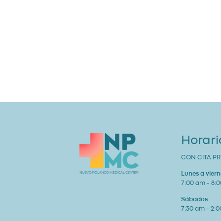
Horari
CON CITA PR
Lunes a viern
7:00 am - 8:
Sábados
7:30 am - 2: