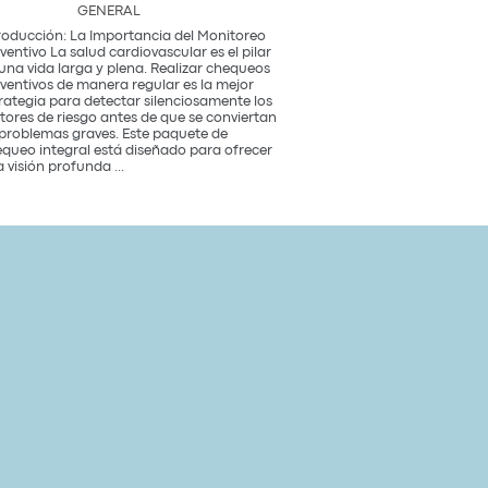
GENERAL
roducción: La Importancia del Monitoreo
ventivo La salud cardiovascular es el pilar
una vida larga y plena. Realizar chequeos
ventivos de manera regular es la mejor
rategia para detectar silenciosamente los
tores de riesgo antes de que se conviertan
problemas graves. Este paquete de
queo integral está diseñado para ofrecer
Paquete
 visión profunda
...
de
Chequeo
de
Salud
Cardiovascular
Integral
Un
Estudio
para
tu
Corazón
y
Bienestar
General