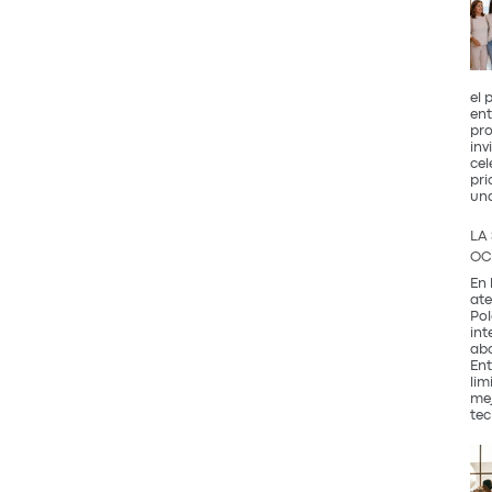
el 
ent
pro
inv
cel
pri
un
LA
OC
En 
ate
Pol
int
abo
Ent
lim
mej
tec