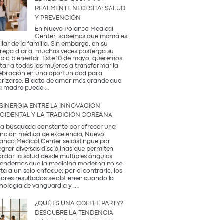
REALMENTE NECESITA: SALUD
Y PREVENCIÓN
En Nuevo Polanco Medical
Center, sabemos que mamá es
pilar de la familia. Sin embargo, en su
rega diaria, muchas veces posterga su
pio bienestar. Este 10 de mayo, queremos
itar a todas las mujeres a transformar la
ebración en una oportunidad para
orizarse. El acto de amor más grande que
El
a madre puede
...
Regalo
que
 SINERGIA ENTRE LA INNOVACIÓN
Mamá
CIDENTAL Y LA TRADICIÓN COREANA
Realmente
Necesita:
la búsqueda constante por ofrecer una
Salud
nción médica de excelencia, Nuevo
y
anco Medical Center se distingue por
Prevención
egrar diversas disciplinas que permiten
rdar la salud desde múltiples ángulos.
endemos que la medicina moderna no se
ita a un solo enfoque; por el contrario, los
ores resultados se obtienen cuando la
La
nología de vanguardia y
...
Sinergia
entre
¿QUÉ ES UNA COFFEE PARTY?
la
DESCUBRE LA TENDENCIA
Innovación