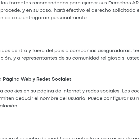
á los formatos recomendados para ejercer sus Derechos ARC
procede, y en su caso, hará efectivo el derecho solicitado e
rónico o se entregarán personalmente.
idos dentro y fuera del país a compañías aseguradoras, te
ión, y a representantes de su comunidad religiosa si usted a
a Página Web y Redes Sociales
ookies en su página de internet y redes sociales. Las co
miten deducir el nombre del usuario. Puede configurar su 
talación.
a el derecho de modificar o actualizar este aviso de pri