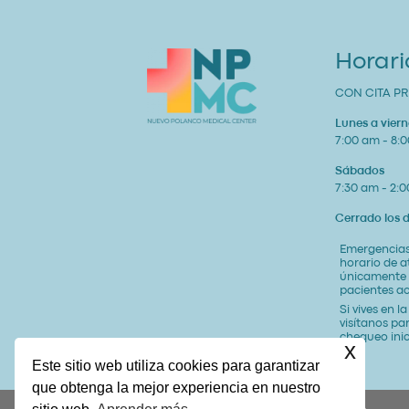
Horari
CON CITA PR
Lunes a viern
7:00 am - 8:
Sábados
7:30 am - 2:
Cerrado los
Emergencias
horario de 
únicamente
pacientes ac
Si vives en l
visítanos pa
chequeo inic
x
Este sitio web utiliza cookies para garantizar
que obtenga la mejor experiencia en nuestro