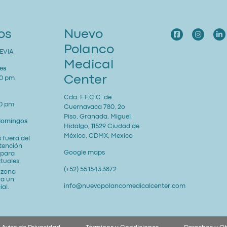
os
Nuevo
Polanco
EVIA
Medical
es
Center
00 pm
Cda. F.F.C.C. de
00 pm
Cuernavaca 780, 2o
Piso, Granada, Miguel
 domingos
Hidalgo, 11529 Ciudad de
México, CDMX, Mexico
 fuera del
atención
Google maps
 para
tuales.
(+52) 55 1543 3872
a zona
ra un
info@nuevopolancomedicalcenter.com
ial.