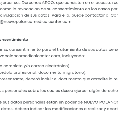
ejercer sus Derechos ARCO, que consisten en el acceso, rec
 como la revocación de su consentimiento en los casos per
 o divulgación de sus datos. Para ello, puede contactar a
fo@nuevopolancomedicalcenter.com.
onsentimiento
 su consentimiento para el tratamiento de sus datos perso
evopolancomedicalcenter.com, incluyendo:
o completo y/o correo electrónico).
, cédula profesional, documento migratorio).
epresentante, deberá incluir el documento que acredite la r
tos personales sobre los cuales desea ejercer algún derech
ue sus datos personales están en poder de NUEVO POLAN
de datos, deberá indicar las modificaciones a realizar y ap