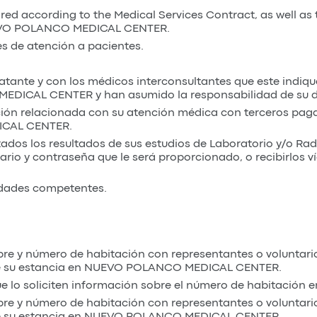
red according to the Medical Services Contract, as well as 
 NUEVO POLANCO MEDICAL CENTER.
es de atención a pacientes.
tante y con los médicos interconsultantes que este indiqu
DICAL CENTER y han asumido la responsabilidad de su dia
ón relacionada con su atención médica con terceros pagad
ICAL CENTER.
tados los resultados de sus estudios de Laboratorio y/o Rad
rio y contraseña que le será proporcionado, o recibirlos ví
idades competentes.
e y número de habitación con representantes o voluntario
ante su estancia en NUEVO POLANCO MEDICAL CENTER.
e lo soliciten información sobre el número de habitación en
e y número de habitación con representantes o voluntario
ante su estancia en NUEVO POLANCO MEDICAL CENTER.