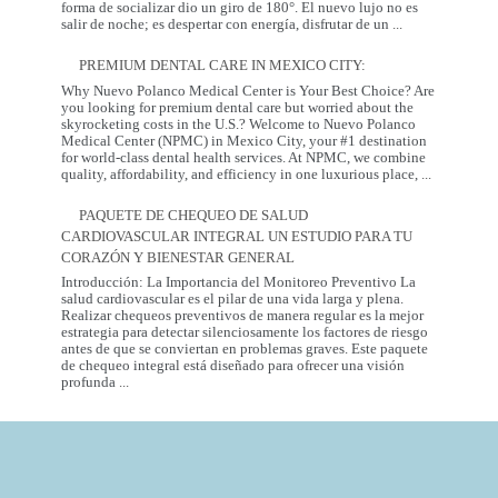
Tradición
forma de socializar dio un giro de 180°. El nuevo lujo no es
Coreana
¿Qué
salir de noche; es despertar con energía, disfrutar de un
...
es
una
PREMIUM DENTAL CARE IN MEXICO CITY:
Coffee
Party?
Why Nuevo Polanco Medical Center is Your Best Choice? Are
Descubre
you looking for premium dental care but worried about the
la
skyrocketing costs in the U.S.? Welcome to Nuevo Polanco
tendencia
Medical Center (NPMC) in Mexico City, your #1 destination
más
for world-class dental health services. At NPMC, we combine
Premium
saludable
quality, affordability, and efficiency in one luxurious place,
...
Dental
del
Care
2026
PAQUETE DE CHEQUEO DE SALUD
in
CARDIOVASCULAR INTEGRAL UN ESTUDIO PARA TU
Mexico
City:
CORAZÓN Y BIENESTAR GENERAL
Introducción: La Importancia del Monitoreo Preventivo La
salud cardiovascular es el pilar de una vida larga y plena.
Realizar chequeos preventivos de manera regular es la mejor
estrategia para detectar silenciosamente los factores de riesgo
antes de que se conviertan en problemas graves. Este paquete
de chequeo integral está diseñado para ofrecer una visión
Paquete
profunda
...
de
Chequeo
de
Salud
Cardiovascular
Integral
Un