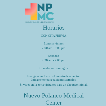
Estudio
para
tu
Corazón
y
Bienestar
General
Horarios
CON CITA PREVIA
Lunes a viernes
7:00 am - 8:00 pm
Sábados
7:30 am - 2:00 pm
Cerrado los domingos
Emergencias fuera del horario de atención
únicamente para pacientes actuales.
Si vives en la zona visítanos para un chequeo inicial.
Nuevo Polanco Medical
Center