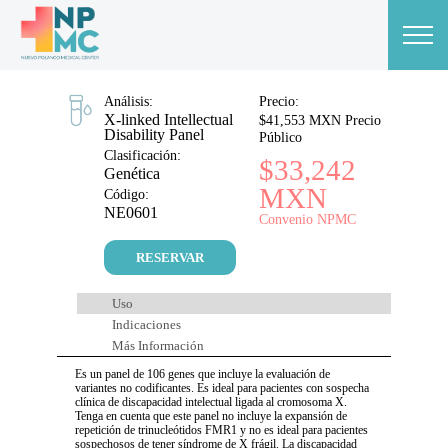
Análisis:
Precio:
X-linked Intellectual
$41,553 MXN Precio
Disability Panel
Público
Clasificación:
$33,242
Genética
MXN
Código:
NE0601
Convenio NPMC
RESERVAR
Uso
Indicaciones
Más Información
Es un panel de 106 genes que incluye la evaluación de
variantes no codificantes. Es ideal para pacientes con sospecha
clínica de discapacidad intelectual ligada al cromosoma X.
Tenga en cuenta que este panel no incluye la expansión de
repetición de trinucleótidos FMR1 y no es ideal para pacientes
sospechosos de tener síndrome de X frágil. La discapacidad