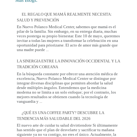
Más Blogs:
EL REGALO QUE MAMÁ REALMENTE NECESITA:
SALUD Y PREVENCIÓN
En Nuevo Polanco Medical Center, sabemos que mamá es el
pilar de la familia. Sin embargo, en su entrega diaria, muchas
veces posterga su propio bienestar. Este 10 de mayo, queremos
invitar a todas las mujeres a transformar la celebración en una
oportunidad para priorizarse. El acto de amor más grande que
El
una madre puede
...
Regalo
que
LA SINERGIA ENTRE LA INNOVACIÓN OCCIDENTAL Y LA
Mamá
TRADICIÓN COREANA
Realmente
Necesita:
En la búsqueda constante por ofrecer una atención médica de
Salud
excelencia, Nuevo Polanco Medical Center se distingue por
y
integrar diversas disciplinas que permiten abordar la salud
Prevención
desde múltiples ángulos. Entendemos que la medicina
moderna no se limita a un solo enfoque; por el contrario, los
mejores resultados se obtienen cuando la tecnología de
La
vanguardia y
...
Sinergia
entre
¿QUÉ ES UNA COFFEE PARTY? DESCUBRE LA
la
TENDENCIA MÁS SALUDABLE DEL 2026
Innovación
Occidental
El nuevo arte de cuidar tu salud divirtiendote Si últimamente
y
has sentido que el plan de desvelarte y sacrificar tu mañana
la
siguiente ya no va contigo, no eres el único. Actualmente, la