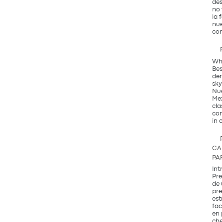
des
no 
la 
nue
con
Why
Bes
den
sky
Nue
Mex
cla
com
in 
CA
PA
Int
Pre
de 
pre
est
fac
en 
che