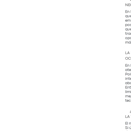
NE
En 
que
emb
pos
que
tra
opo
má
LA
OC
En 
ate
Pol
int
abo
Ent
lim
mej
tec
LA
El 
Si 