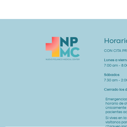
Horari
CON CITA PR
Lunes a viern
7:00 am - 8:
Sábados
7:30 am - 2:
Cerrado los
Emergencias
horario de 
únicamente
pacientes ac
Si vives en l
visítanos pa
chequeo inic