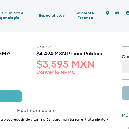
is Clínicos e
Paciente
Especialistas
genología
Foráneo
Precio:
ASMA
$4,494 MXN Precio Público
Com
$3,595 MXN
Convenio NPMC
Más Información
Más
ia o sobredosis de vitamina B6, para monitorear el tratamiento y