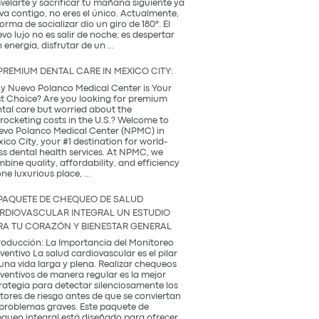
la
velarte y sacrificar tu mañana siguiente ya
Tradición
va contigo, no eres el único. Actualmente,
Coreana
forma de socializar dio un giro de 180°. El
vo lujo no es salir de noche; es despertar
¿Qué
 energía, disfrutar de un
...
es
una
PREMIUM DENTAL CARE IN MEXICO CITY:
Coffee
Party?
 Nuevo Polanco Medical Center is Your
Descubre
t Choice? Are you looking for premium
la
tal care but worried about the
tendencia
rocketing costs in the U.S.? Welcome to
más
vo Polanco Medical Center (NPMC) in
saludable
ico City, your #1 destination for world-
del
ss dental health services. At NPMC, we
2026
bine quality, affordability, and efficiency
Premium
one luxurious place,
...
Dental
Care
PAQUETE DE CHEQUEO DE SALUD
in
RDIOVASCULAR INTEGRAL UN ESTUDIO
Mexico
RA TU CORAZÓN Y BIENESTAR GENERAL
City:
roducción: La Importancia del Monitoreo
ventivo La salud cardiovascular es el pilar
una vida larga y plena. Realizar chequeos
ventivos de manera regular es la mejor
rategia para detectar silenciosamente los
tores de riesgo antes de que se conviertan
problemas graves. Este paquete de
queo integral está diseñado para ofrecer