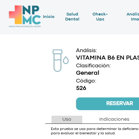
Salud
Check-
Anális
Inicio
Dental
Ups
Ima
Análisis:
VITAMINA B6 EN PL
Clasificación:
General
Código:
526
RESERVAR
Uso
Indicaciones
Esta prueba se usa para determinar la deficienc
para evaluar el bienestar y la salud.