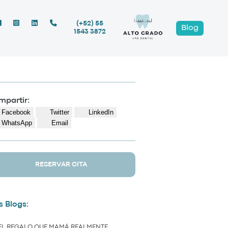
(+52) 55
Blog
1543 3872
partir:
Facebook
Twitter
LinkedIn
WhatsApp
Email
RESERVAR CITA
 Blogs:
EL REGALO QUE MAMÁ REALMENTE