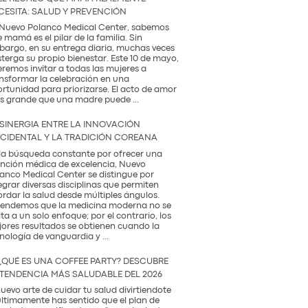
CESITA: SALUD Y PREVENCIÓN
Nuevo Polanco Medical Center, sabemos
 mamá es el pilar de la familia. Sin
argo, en su entrega diaria, muchas veces
terga su propio bienestar. Este 10 de mayo,
remos invitar a todas las mujeres a
nsformar la celebración en una
rtunidad para priorizarse. El acto de amor
El
s grande que una madre puede
...
Regalo
que
 SINERGIA ENTRE LA INNOVACIÓN
Mamá
CIDENTAL Y LA TRADICIÓN COREANA
Realmente
Necesita:
la búsqueda constante por ofrecer una
Salud
nción médica de excelencia, Nuevo
y
anco Medical Center se distingue por
Prevención
egrar diversas disciplinas que permiten
rdar la salud desde múltiples ángulos.
endemos que la medicina moderna no se
ita a un solo enfoque; por el contrario, los
ores resultados se obtienen cuando la
La
nología de vanguardia y
...
Sinergia
entre
¿QUÉ ES UNA COFFEE PARTY? DESCUBRE
la
 TENDENCIA MÁS SALUDABLE DEL 2026
Innovación
Occidental
nuevo arte de cuidar tu salud divirtiendote
y
últimamente has sentido que el plan de