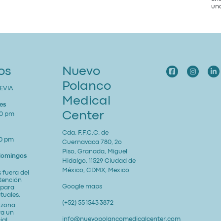
una
os
Nuevo
Polanco
EVIA
Medical
es
Center
00 pm
Cda. F.F.C.C. de
00 pm
Cuernavaca 780, 2o
Piso, Granada, Miguel
 domingos
Hidalgo, 11529 Ciudad de
México, CDMX, Mexico
 fuera del
atención
Google maps
 para
tuales.
(+52) 55 1543 3872
a zona
ra un
info@nuevopolancomedicalcenter.com
ial.