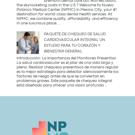
premium dental care but worried about
más
the skyrocketing costs in the U.S.? Welcome to Nuevo
saludable
Polanco Medical Center (NPMC) in Mexico City, your #1
del
destination for world-class dental health services. At
2026
NPMC, we combine quality, affordability, and efficiency
Premium
in one luxurious place,
...
Dental
Care
PAQUETE DE CHEQUEO DE SALUD
in
CARDIOVASCULAR INTEGRAL UN
Mexico
ESTUDIO PARA TU CORAZÓN Y
City:
BIENESTAR GENERAL
Introducción: La Importancia del Monitoreo Preventivo
La salud cardiovascular es el pilar de una vida larga y
plena. Realizar chequeos preventivos de manera regular
es la mejor estrategia para detectar silenciosamente los
factores de riesgo antes de que se conviertan en
problemas graves. Este paquete de chequeo integral
Paquete
está diseñado para ofrecer una visión profunda
...
de
Chequeo
de
Salud
Cardiovascular
Integral
Un
Estudio
para
tu
Corazón