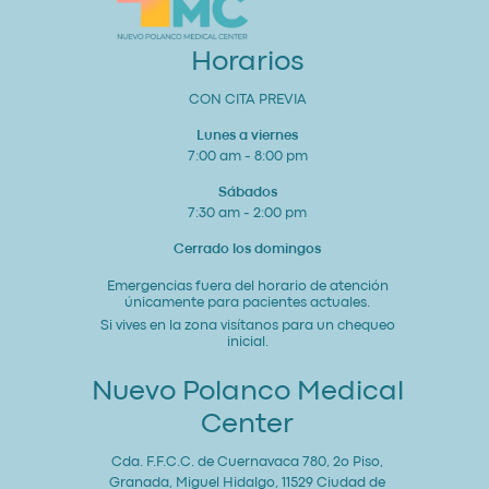
y
Bienestar
General
Horarios
CON CITA PREVIA
Lunes a viernes
7:00 am - 8:00 pm
Sábados
7:30 am - 2:00 pm
Cerrado los domingos
Emergencias fuera del horario de atención
únicamente para pacientes actuales.
Si vives en la zona visítanos para un chequeo
inicial.
Nuevo Polanco Medical
Center
Cda. F.F.C.C. de Cuernavaca 780, 2o Piso,
Granada, Miguel Hidalgo, 11529 Ciudad de