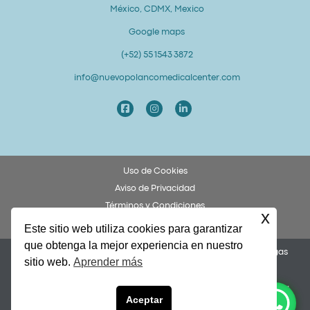
México, CDMX, Mexico
Google maps
(+52) 55 1543 3872
info@nuevopolancomedicalcenter.com
Uso de Cookies
Aviso de Privacidad
Términos y Condiciones
x
Derechos y Obligaciones del Paciente
Este sitio web utiliza cookies para garantizar
que obtenga la mejor experiencia en nuestro
Permiso COFEPRIS 253300201A0049. Dr. Federico Ulises Villegas
sitio web.
Aprender más
García, Cédula 8873972.
Nuevo Polanco Medical Center y Alto Grado Lab Dental son una
English
Aceptar
unidad de negocio de Rive Energy Asociados S.A. de C.V. |