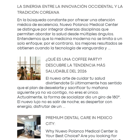
que
LA SINERGIA ENTRE LA INNOVACIÓN OCCIDENTAL Y LA
Mamá
TRADICIÓN COREANA
Realmente
Necesita:
En la búsqueda constante por ofrecer una atención
Salud
médica de excelencia, Nuevo Polanco Medical Center
y
se distingue por integrar diversas disciplinas que
Prevención
permiten abordar la salud desde múltiples ángulos.
Entendemos que la medicina moderna no se limita a un
solo enfoque; por el contrario, los mejores resultados se
La
obtienen cuando la tecnología de vanguardia y
...
Sinergia
entre
¿QUÉ ES UNA COFFEE PARTY?
la
DESCUBRE LA TENDENCIA MÁS
Innovación
SALUDABLE DEL 2026
Occidental
y
El nuevo arte de cuidar tu salud
la
divirtiendote Si últimamente has sentido
Tradición
que el plan de desvelarte y sacrificar tu mañana
Coreana
siguiente ya no va contigo, no eres el único.
Actualmente, la forma de socializar dio un giro de 180°.
El nuevo lujo no es salir de noche; es despertar con
¿Qué
energía, disfrutar de un
...
es
una
PREMIUM DENTAL CARE IN MEXICO
Coffee
CITY:
Party?
Descubre
Why Nuevo Polanco Medical Center is
la
Your Best Choice? Are you looking for
tendencia