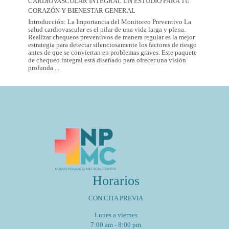
CARDIOVASCULAR INTEGRAL UN ESTUDIO PARA TU
Mexico
City:
CORAZÓN Y BIENESTAR GENERAL
Introducción: La Importancia del Monitoreo Preventivo La
salud cardiovascular es el pilar de una vida larga y plena.
Realizar chequeos preventivos de manera regular es la mejor
estrategia para detectar silenciosamente los factores de riesgo
antes de que se conviertan en problemas graves. Este paquete
de chequeo integral está diseñado para ofrecer una visión
Paquete
profunda
...
de
Chequeo
de
Salud
Cardiovascular
Integral
Un
Estudio
para
tu
Corazón
y
Bienestar
General
Horarios
CON CITA PREVIA
Lunes a viernes
7:00 am - 8:00 pm