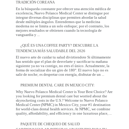
TRADICIÓN COREANA
Realmente
Necesita:
En la búsqueda constante por ofrecer una atención médica de
Salud
excelencia, Nuevo Polanco Medical Center se distingue por
y
integrar diversas disciplinas que permiten abordar la salud
Prevención
desde múltiples ángulos. Entendemos que la medicina
moderna no se limita a un solo enfoque; por el contrario, los
mejores resultados se obtienen cuando la tecnología de
La
vanguardia y
...
Sinergia
entre
¿QUÉ ES UNA COFFEE PARTY? DESCUBRE LA
la
TENDENCIA MÁS SALUDABLE DEL 2026
Innovación
Occidental
El nuevo arte de cuidar tu salud divirtiendote Si últimamente
y
has sentido que el plan de desvelarte y sacrificar tu mañana
la
siguiente ya no va contigo, no eres el único. Actualmente, la
Tradición
forma de socializar dio un giro de 180°. El nuevo lujo no es
Coreana
¿Qué
salir de noche; es despertar con energía, disfrutar de un
...
es
una
PREMIUM DENTAL CARE IN MEXICO CITY:
Coffee
Party?
Why Nuevo Polanco Medical Center is Your Best Choice? Are
Descubre
you looking for premium dental care but worried about the
la
skyrocketing costs in the U.S.? Welcome to Nuevo Polanco
tendencia
Medical Center (NPMC) in Mexico City, your #1 destination
más
for world-class dental health services. At NPMC, we combine
Premium
saludable
quality, affordability, and efficiency in one luxurious place,
...
Dental
del
Care
2026
PAQUETE DE CHEQUEO DE SALUD
in