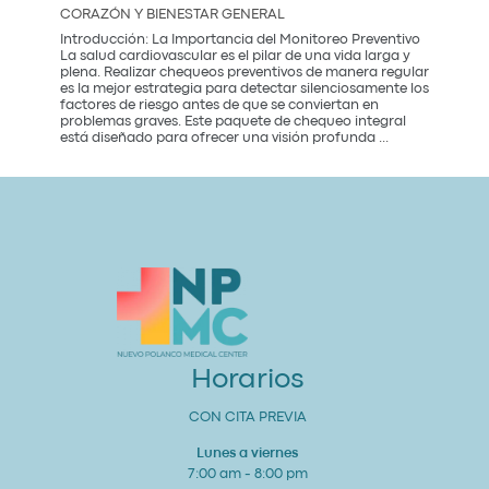
CORAZÓN Y BIENESTAR GENERAL
City:
Introducción: La Importancia del Monitoreo Preventivo
La salud cardiovascular es el pilar de una vida larga y
plena. Realizar chequeos preventivos de manera regular
es la mejor estrategia para detectar silenciosamente los
factores de riesgo antes de que se conviertan en
problemas graves. Este paquete de chequeo integral
Paquete
está diseñado para ofrecer una visión profunda
...
de
Chequeo
de
Salud
Cardiovascular
Integral
Un
Estudio
para
tu
Corazón
y
Bienestar
General
Horarios
CON CITA PREVIA
Lunes a viernes
7:00 am - 8:00 pm