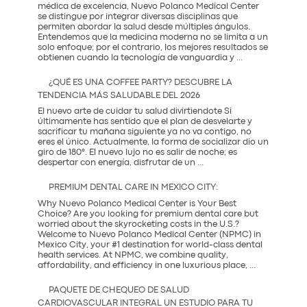
Salud
médica de excelencia, Nuevo Polanco Medical Center
y
se distingue por integrar diversas disciplinas que
Prevención
permiten abordar la salud desde múltiples ángulos.
Entendemos que la medicina moderna no se limita a un
solo enfoque; por el contrario, los mejores resultados se
La
obtienen cuando la tecnología de vanguardia y
...
Sinergia
entre
¿QUÉ ES UNA COFFEE PARTY? DESCUBRE LA
la
TENDENCIA MÁS SALUDABLE DEL 2026
Innovación
Occidental
El nuevo arte de cuidar tu salud divirtiendote Si
y
últimamente has sentido que el plan de desvelarte y
la
sacrificar tu mañana siguiente ya no va contigo, no
Tradición
eres el único. Actualmente, la forma de socializar dio un
Coreana
giro de 180°. El nuevo lujo no es salir de noche; es
¿Qué
despertar con energía, disfrutar de un
...
es
una
PREMIUM DENTAL CARE IN MEXICO CITY:
Coffee
Party?
Why Nuevo Polanco Medical Center is Your Best
Descubre
Choice? Are you looking for premium dental care but
la
worried about the skyrocketing costs in the U.S.?
tendencia
Welcome to Nuevo Polanco Medical Center (NPMC) in
más
Mexico City, your #1 destination for world-class dental
saludable
health services. At NPMC, we combine quality,
Premium
del
affordability, and efficiency in one luxurious place,
...
Dental
2026
Care
PAQUETE DE CHEQUEO DE SALUD
in
CARDIOVASCULAR INTEGRAL UN ESTUDIO PARA TU
Mexico