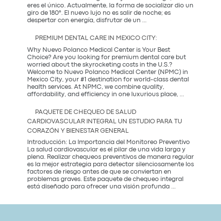
Tradición
eres el único. Actualmente, la forma de socializar dio un
Coreana
giro de 180°. El nuevo lujo no es salir de noche; es
¿Qué
despertar con energía, disfrutar de un
...
es
una
PREMIUM DENTAL CARE IN MEXICO CITY:
Coffee
Party?
Why Nuevo Polanco Medical Center is Your Best
Descubre
Choice? Are you looking for premium dental care but
la
worried about the skyrocketing costs in the U.S.?
tendencia
Welcome to Nuevo Polanco Medical Center (NPMC) in
más
Mexico City, your #1 destination for world-class dental
saludable
health services. At NPMC, we combine quality,
Premium
del
affordability, and efficiency in one luxurious place,
...
Dental
2026
Care
PAQUETE DE CHEQUEO DE SALUD
in
CARDIOVASCULAR INTEGRAL UN ESTUDIO PARA TU
Mexico
CORAZÓN Y BIENESTAR GENERAL
City:
Introducción: La Importancia del Monitoreo Preventivo
La salud cardiovascular es el pilar de una vida larga y
plena. Realizar chequeos preventivos de manera regular
es la mejor estrategia para detectar silenciosamente los
factores de riesgo antes de que se conviertan en
problemas graves. Este paquete de chequeo integral
Paquete
está diseñado para ofrecer una visión profunda
...
de
Chequeo
de
Salud