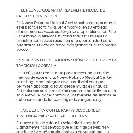
EL REGALO QUE MAMÁ REALMENTE NECESITA:
SALUD Y PREVENCIÓN
En Nuevo Polanco Medical Center, sabemos que mamá
es el pilar de la familia. Sin embargo, en su entrega
diaria, muchas veces posterga su propio bienestar. Este
10 de mayo, queremos invitar a todas las mujeres a
transformar la celebración en una oportunidad para
priorizarse. El acto de amor más grande que una madre
El
puede
...
Regalo
que
LA SINERGIA ENTRE LA INNOVACIÓN OCCIDENTAL Y LA
Mamá
TRADICIÓN COREANA
Realmente
Necesita:
En la búsqueda constante por ofrecer una atención
Salud
médica de excelencia, Nuevo Polanco Medical Center
y
se distingue por integrar diversas disciplinas que
Prevención
permiten abordar la salud desde múltiples ángulos.
Entendemos que la medicina moderna no se limita a un
solo enfoque; por el contrario, los mejores resultados se
La
obtienen cuando la tecnología de vanguardia y
...
Sinergia
entre
¿QUÉ ES UNA COFFEE PARTY? DESCUBRE LA
la
TENDENCIA MÁS SALUDABLE DEL 2026
Innovación
Occidental
El nuevo arte de cuidar tu salud divirtiendote Si
y
últimamente has sentido que el plan de desvelarte y
la
sacrificar tu mañana siguiente ya no va contigo, no