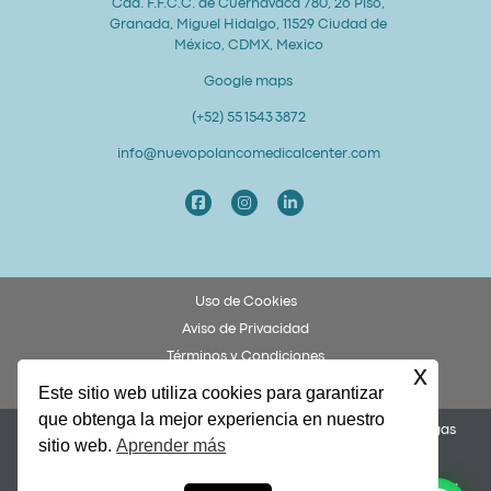
Cda. F.F.C.C. de Cuernavaca 780, 2o Piso,
Granada, Miguel Hidalgo, 11529 Ciudad de
México, CDMX, Mexico
Google maps
(+52) 55 1543 3872
info@nuevopolancomedicalcenter.com
Uso de Cookies
Aviso de Privacidad
Términos y Condiciones
x
Derechos y Obligaciones del Paciente
Este sitio web utiliza cookies para garantizar
que obtenga la mejor experiencia en nuestro
Permiso COFEPRIS 253300201A0049. Dr. Federico Ulises Villegas
sitio web.
Aprender más
García, Cédula 8873972.
Nuevo Polanco Medical Center y Alto Grado Lab Dental son una