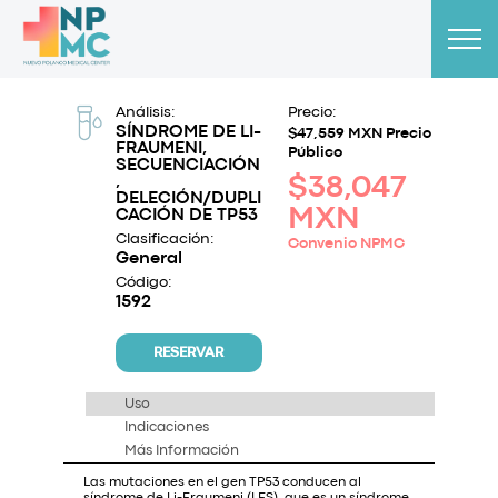
Análisis:
Precio:
SÍNDROME DE LI-
$47,559 MXN Precio
FRAUMENI,
Público
SECUENCIACIÓN
,
$38,047
DELECIÓN/DUPLI
MXN
CACIÓN DE TP53
Clasificación:
Convenio NPMC
General
Código:
1592
RESERVAR
Uso
Indicaciones
Más Información
Las mutaciones en el gen TP53 conducen al
síndrome de Li-Fraumeni (LFS), que es un síndrome