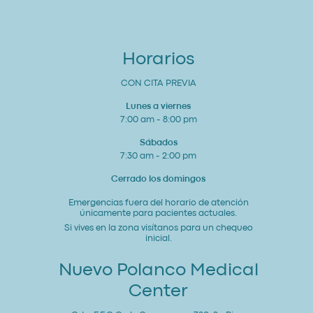
Cardiovascular
Integral
Un
Estudio
para
Horarios
tu
Corazón
y
CON CITA PREVIA
Bienestar
General
Lunes a viernes
7:00 am - 8:00 pm
Sábados
7:30 am - 2:00 pm
Cerrado los domingos
Emergencias fuera del horario de atención
únicamente para pacientes actuales.
Si vives en la zona visítanos para un chequeo
inicial.
Nuevo Polanco Medical
Center