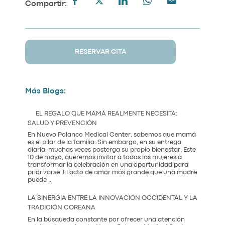
Compartir:
RESERVAR CITA
Más Blogs:
EL REGALO QUE MAMÁ REALMENTE NECESITA:
SALUD Y PREVENCIÓN
En Nuevo Polanco Medical Center, sabemos que mamá
es el pilar de la familia. Sin embargo, en su entrega
diaria, muchas veces posterga su propio bienestar. Este
10 de mayo, queremos invitar a todas las mujeres a
transformar la celebración en una oportunidad para
priorizarse. El acto de amor más grande que una madre
El
puede
...
Regalo
que
LA SINERGIA ENTRE LA INNOVACIÓN OCCIDENTAL Y LA
Mamá
TRADICIÓN COREANA
Realmente
Necesita:
En la búsqueda constante por ofrecer una atención
Salud