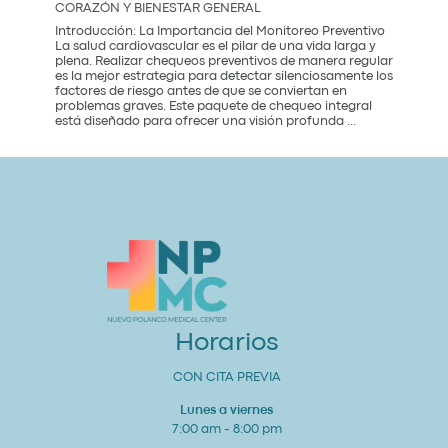
CORAZÓN Y BIENESTAR GENERAL
City:
Introducción: La Importancia del Monitoreo Preventivo
La salud cardiovascular es el pilar de una vida larga y
plena. Realizar chequeos preventivos de manera regular
es la mejor estrategia para detectar silenciosamente los
factores de riesgo antes de que se conviertan en
problemas graves. Este paquete de chequeo integral
Paquete
está diseñado para ofrecer una visión profunda
...
de
Chequeo
de
Salud
Cardiovascular
Integral
Un
Estudio
para
tu
Corazón
y
Bienestar
General
Horarios
CON CITA PREVIA
Lunes a viernes
7:00 am - 8:00 pm