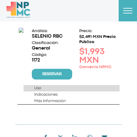
Análisis:
Precio:
SELENIO RBC
$2,491 MXN Precio
Público
Clasificación:
General
$1,993
Código:
MXN
1172
Convenio NPMC
RESERVAR
Uso
Indicaciones
Más Información