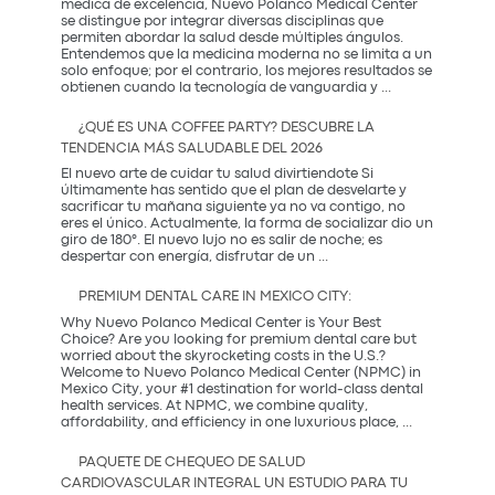
médica de excelencia, Nuevo Polanco Medical Center
y
se distingue por integrar diversas disciplinas que
Prevención
permiten abordar la salud desde múltiples ángulos.
Entendemos que la medicina moderna no se limita a un
solo enfoque; por el contrario, los mejores resultados se
La
obtienen cuando la tecnología de vanguardia y
...
Sinergia
entre
¿QUÉ ES UNA COFFEE PARTY? DESCUBRE LA
la
TENDENCIA MÁS SALUDABLE DEL 2026
Innovación
Occidental
El nuevo arte de cuidar tu salud divirtiendote Si
y
últimamente has sentido que el plan de desvelarte y
la
sacrificar tu mañana siguiente ya no va contigo, no
Tradición
eres el único. Actualmente, la forma de socializar dio un
Coreana
giro de 180°. El nuevo lujo no es salir de noche; es
¿Qué
despertar con energía, disfrutar de un
...
es
una
PREMIUM DENTAL CARE IN MEXICO CITY:
Coffee
Party?
Why Nuevo Polanco Medical Center is Your Best
Descubre
Choice? Are you looking for premium dental care but
la
worried about the skyrocketing costs in the U.S.?
tendencia
Welcome to Nuevo Polanco Medical Center (NPMC) in
más
Mexico City, your #1 destination for world-class dental
saludable
health services. At NPMC, we combine quality,
Premium
del
affordability, and efficiency in one luxurious place,
...
Dental
2026
Care
PAQUETE DE CHEQUEO DE SALUD
in
CARDIOVASCULAR INTEGRAL UN ESTUDIO PARA TU
Mexico