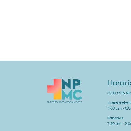
Horari
CON CITA PR
Lunes a viern
7:00 am - 8:
Sábados
7:30 am - 2: