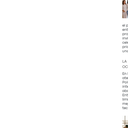
el 
ent
pro
inv
cel
pri
un
LA
OC
En 
ate
Pol
int
abo
Ent
lim
mej
tec