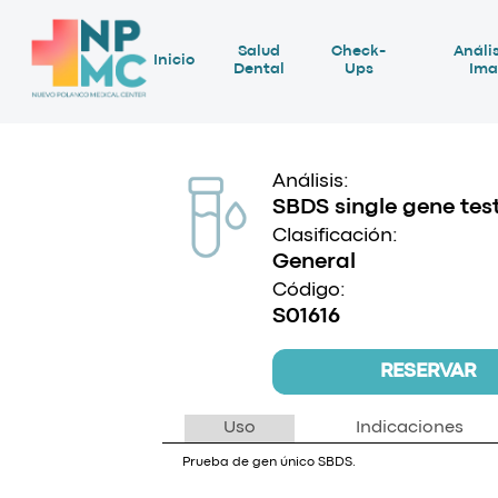
Salud
Check-
Anális
Inicio
Dental
Ups
Ima
Análisis:
SBDS single gene tes
Clasificación:
General
Código:
S01616
RESERVAR
Uso
Indicaciones
Prueba de gen único SBDS.