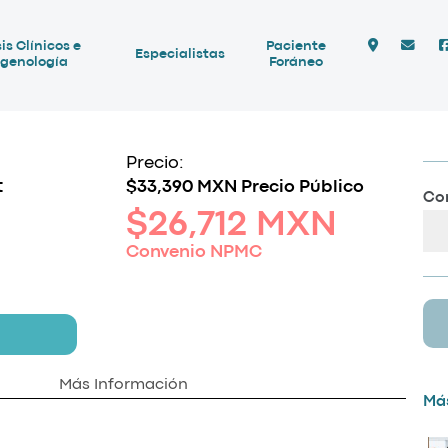
is Clínicos e
Paciente
Especialistas
genología
Foráneo
Precio:
t
$33,390 MXN Precio Público
Com
$26,712 MXN
Convenio NPMC
Más Información
Más