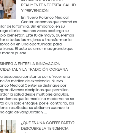
REALMENTE NECESITA: SALUD
Y PREVENCIÓN
En Nuevo Polanco Medical
Center, sabemos que mamá es
pilar de la familia. Sin embargo, en su
rega diaria, muchas veces posterga su
pio bienestar. Este 10 de mayo, queremos
itar a todas las mujeres a transformar la
ebración en una oportunidad para
orizarse. El acto de amor más grande que
El
a madre puede
...
Regalo
que
 SINERGIA ENTRE LA INNOVACIÓN
Mamá
CIDENTAL Y LA TRADICIÓN COREANA
Realmente
Necesita:
la búsqueda constante por ofrecer una
Salud
nción médica de excelencia, Nuevo
y
anco Medical Center se distingue por
Prevención
egrar diversas disciplinas que permiten
rdar la salud desde múltiples ángulos.
endemos que la medicina moderna no se
ita a un solo enfoque; por el contrario, los
ores resultados se obtienen cuando la
La
nología de vanguardia y
...
Sinergia
entre
¿QUÉ ES UNA COFFEE PARTY?
la
DESCUBRE LA TENDENCIA
Innovación