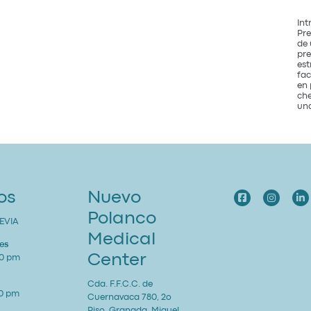
Int
Pre
de 
pre
est
fac
en 
che
una
os
Nuevo
Polanco
EVIA
Medical
es
Center
00 pm
Cda. F.F.C.C. de
00 pm
Cuernavaca 780, 2o
Piso, Granada, Miguel