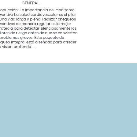
GENERAL
roducción: La Importancia del Monitoreo
ventivo La salud cardiovascular es el pilar
una vida larga y plena. Realizar chequeos
ventivos de manera regular es la mejor
rategia para detectar silenciosamente los
tores de riesgo antes de que se conviertan
problemas graves. Este paquete de
queo integral está diseñado para ofrecer
Paquete
 visión profunda
...
de
Chequeo
de
Salud
Cardiovascular
Integral
Un
Estudio
para
tu
Corazón
y
Bienestar
General