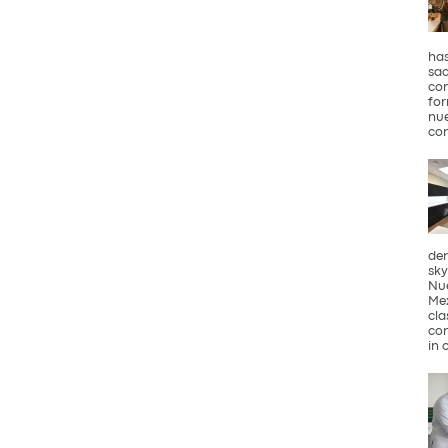
has
sac
con
for
nue
con
den
sky
Nue
Mex
cla
com
in 