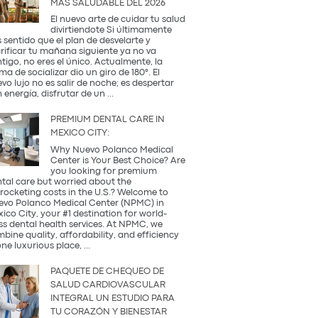
MÁS SALUDABLE DEL 2026
Occidental
y
El nuevo arte de cuidar tu salud
la
divirtiendote Si últimamente
Tradición
 sentido que el plan de desvelarte y
Coreana
rificar tu mañana siguiente ya no va
tigo, no eres el único. Actualmente, la
ma de socializar dio un giro de 180°. El
vo lujo no es salir de noche; es despertar
¿Qué
 energía, disfrutar de un
...
es
una
PREMIUM DENTAL CARE IN
Coffee
MEXICO CITY:
Party?
Descubre
Why Nuevo Polanco Medical
la
Center is Your Best Choice? Are
tendencia
you looking for premium
más
tal care but worried about the
saludable
rocketing costs in the U.S.? Welcome to
del
vo Polanco Medical Center (NPMC) in
2026
ico City, your #1 destination for world-
ss dental health services. At NPMC, we
bine quality, affordability, and efficiency
Premium
one luxurious place,
...
Dental
Care
PAQUETE DE CHEQUEO DE
in
SALUD CARDIOVASCULAR
Mexico
INTEGRAL UN ESTUDIO PARA
City:
TU CORAZÓN Y BIENESTAR