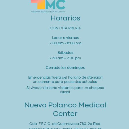
Corazón
y
Bienestar
General
Horarios
CON CITA PREVIA
Lunes a viernes
7:00 am - 8:00 pm
Sábados
7:30 am - 2:00 pm
Cerrado los domingos
Emergencias fuera del horario de atención
únicamente para pacientes actuales.
Si vives en la zona visítanos para un chequeo
inicial.
Nuevo Polanco Medical
Center
Cda. F.F.C.C. de Cuernavaca 780, 2o Piso,