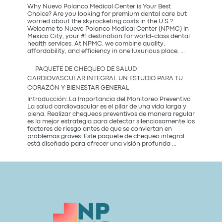
Party?
Why Nuevo Polanco Medical Center is Your Best
Descubre
Choice? Are you looking for premium dental care but
la
worried about the skyrocketing costs in the U.S.?
tendencia
Welcome to Nuevo Polanco Medical Center (NPMC) in
más
Mexico City, your #1 destination for world-class dental
saludable
health services. At NPMC, we combine quality,
Premium
del
affordability, and efficiency in one luxurious place,
...
Dental
2026
Care
PAQUETE DE CHEQUEO DE SALUD
in
CARDIOVASCULAR INTEGRAL UN ESTUDIO PARA TU
Mexico
CORAZÓN Y BIENESTAR GENERAL
City:
Introducción: La Importancia del Monitoreo Preventivo
La salud cardiovascular es el pilar de una vida larga y
plena. Realizar chequeos preventivos de manera regular
es la mejor estrategia para detectar silenciosamente los
factores de riesgo antes de que se conviertan en
problemas graves. Este paquete de chequeo integral
Paquete
está diseñado para ofrecer una visión profunda
...
de
Chequeo
de
Salud
Cardiovascular
Integral
Un
Estudio
para
tu