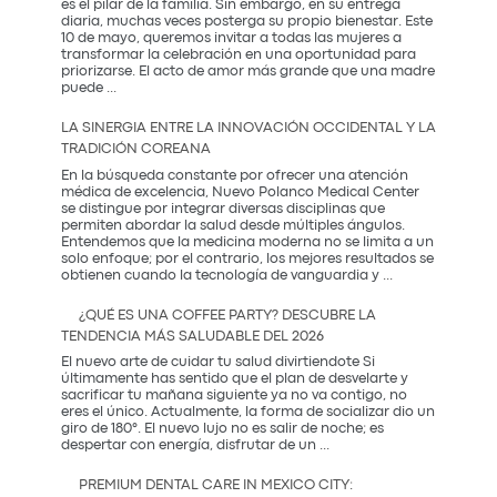
es el pilar de la familia. Sin embargo, en su entrega
diaria, muchas veces posterga su propio bienestar. Este
10 de mayo, queremos invitar a todas las mujeres a
transformar la celebración en una oportunidad para
priorizarse. El acto de amor más grande que una madre
El
puede
...
Regalo
que
LA SINERGIA ENTRE LA INNOVACIÓN OCCIDENTAL Y LA
Mamá
TRADICIÓN COREANA
Realmente
Necesita:
En la búsqueda constante por ofrecer una atención
Salud
médica de excelencia, Nuevo Polanco Medical Center
y
se distingue por integrar diversas disciplinas que
Prevención
permiten abordar la salud desde múltiples ángulos.
Entendemos que la medicina moderna no se limita a un
solo enfoque; por el contrario, los mejores resultados se
La
obtienen cuando la tecnología de vanguardia y
...
Sinergia
entre
¿QUÉ ES UNA COFFEE PARTY? DESCUBRE LA
la
TENDENCIA MÁS SALUDABLE DEL 2026
Innovación
Occidental
El nuevo arte de cuidar tu salud divirtiendote Si
y
últimamente has sentido que el plan de desvelarte y
la
sacrificar tu mañana siguiente ya no va contigo, no
Tradición
eres el único. Actualmente, la forma de socializar dio un
Coreana
giro de 180°. El nuevo lujo no es salir de noche; es
¿Qué
despertar con energía, disfrutar de un
...
es
una
PREMIUM DENTAL CARE IN MEXICO CITY:
Coffee