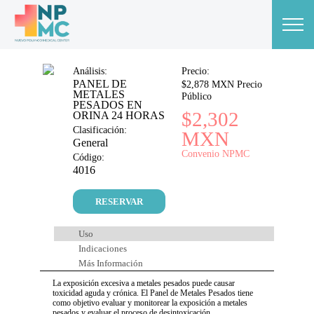
Análisis:
Precio:
PANEL DE
$2,878 MXN Precio
METALES
Público
PESADOS EN
$2,302
ORINA 24 HORAS
Clasificación:
MXN
General
Convenio NPMC
Código:
4016
RESERVAR
Uso
Indicaciones
Más Información
La exposición excesiva a metales pesados ​​puede causar
toxicidad aguda y crónica. El Panel de Metales Pesados ​​tiene
como objetivo evaluar y monitorear la exposición a metales
pesados ​​y evaluar el proceso de desintoxicación.