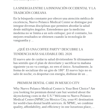
Regalo
que
LA SINERGIA ENTRE LA INNOVACIÓN OCCIDENTAL Y LA
Mamá
TRADICIÓN COREANA
Realmente
Necesita:
En la búsqueda constante por ofrecer una atención médica de
Salud
excelencia, Nuevo Polanco Medical Center se distingue por
y
integrar diversas disciplinas que permiten abordar la salud
Prevención
desde múltiples ángulos. Entendemos que la medicina
moderna no se limita a un solo enfoque; por el contrario, los
mejores resultados se obtienen cuando la tecnología de
La
vanguardia y
...
Sinergia
entre
¿QUÉ ES UNA COFFEE PARTY? DESCUBRE LA
la
TENDENCIA MÁS SALUDABLE DEL 2026
Innovación
Occidental
El nuevo arte de cuidar tu salud divirtiendote Si últimamente
y
has sentido que el plan de desvelarte y sacrificar tu mañana
la
siguiente ya no va contigo, no eres el único. Actualmente, la
Tradición
forma de socializar dio un giro de 180°. El nuevo lujo no es
Coreana
¿Qué
salir de noche; es despertar con energía, disfrutar de un
...
es
una
PREMIUM DENTAL CARE IN MEXICO CITY:
Coffee
Party?
Why Nuevo Polanco Medical Center is Your Best Choice? Are
Descubre
you looking for premium dental care but worried about the
la
skyrocketing costs in the U.S.? Welcome to Nuevo Polanco
tendencia
Medical Center (NPMC) in Mexico City, your #1 destination
más
for world-class dental health services. At NPMC, we combine
Premium
saludable
quality, affordability, and efficiency in one luxurious place,
...