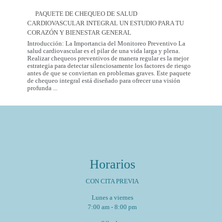
Dental
del
Care
2026
PAQUETE DE CHEQUEO DE SALUD
in
CARDIOVASCULAR INTEGRAL UN ESTUDIO PARA TU
Mexico
City:
CORAZÓN Y BIENESTAR GENERAL
Introducción: La Importancia del Monitoreo Preventivo La
salud cardiovascular es el pilar de una vida larga y plena.
Realizar chequeos preventivos de manera regular es la mejor
estrategia para detectar silenciosamente los factores de riesgo
antes de que se conviertan en problemas graves. Este paquete
de chequeo integral está diseñado para ofrecer una visión
Paquete
profunda
...
de
Chequeo
de
Salud
Cardiovascular
Integral
Un
Estudio
para
Horarios
tu
Corazón
y
CON CITA PREVIA
Bienestar
General
Lunes a viernes
7:00 am - 8:00 pm