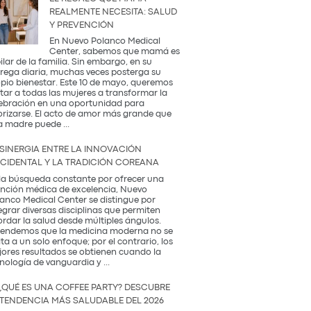
REALMENTE NECESITA: SALUD
Y PREVENCIÓN
En Nuevo Polanco Medical
Center, sabemos que mamá es
pilar de la familia. Sin embargo, en su
rega diaria, muchas veces posterga su
pio bienestar. Este 10 de mayo, queremos
itar a todas las mujeres a transformar la
ebración en una oportunidad para
orizarse. El acto de amor más grande que
El
a madre puede
...
Regalo
que
 SINERGIA ENTRE LA INNOVACIÓN
Mamá
CIDENTAL Y LA TRADICIÓN COREANA
Realmente
Necesita:
la búsqueda constante por ofrecer una
Salud
nción médica de excelencia, Nuevo
y
anco Medical Center se distingue por
Prevención
egrar diversas disciplinas que permiten
rdar la salud desde múltiples ángulos.
endemos que la medicina moderna no se
ita a un solo enfoque; por el contrario, los
ores resultados se obtienen cuando la
La
nología de vanguardia y
...
Sinergia
entre
¿QUÉ ES UNA COFFEE PARTY? DESCUBRE
la
 TENDENCIA MÁS SALUDABLE DEL 2026
Innovación