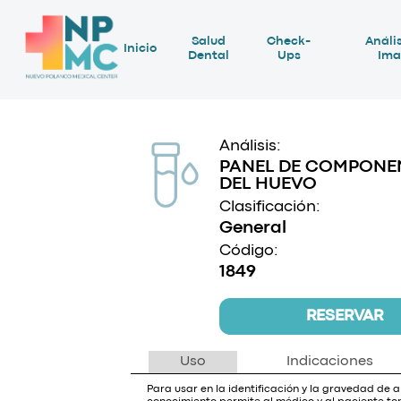
Salud
Check-
Anális
Inicio
Dental
Ups
Ima
Análisis:
PANEL DE COMPONE
DEL HUEVO
Clasificación:
General
Código:
1849
RESERVAR
Uso
Indicaciones
Para usar en la identificación y la gravedad de a