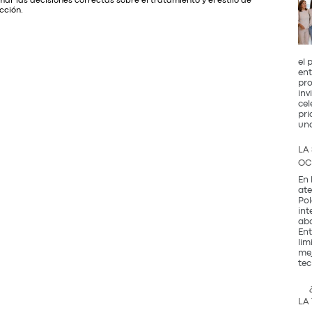
ar las decisiones correctas sobre el tratamiento y el estilo de
cción.
el 
ent
pro
inv
cel
pri
un
LA
OC
En 
ate
Pol
int
abo
Ent
lim
mej
tec
LA