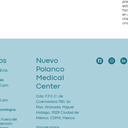
pre
est
fac
en 
che
una
os
Nuevo
Polanco
EVIA
Medical
es
Center
00 pm
Cda. F.F.C.C. de
00 pm
Cuernavaca 780, 2o
Piso, Granada, Miguel
 domingos
Hidalgo, 11529 Ciudad de
México, CDMX, Mexico
 fuera del
atención
Google maps