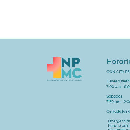
Horari
CON CITA PR
Lunes a viern
7:00 am - 8:
Sábados
7:30 am - 2:
Cerrado los
Emergencias
horario de 