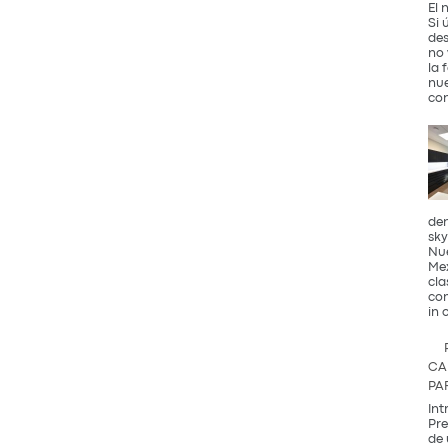
El 
Si 
des
no 
la 
nue
con
den
sky
Nue
Mex
cla
com
in 
CA
PA
Int
Pre
de 