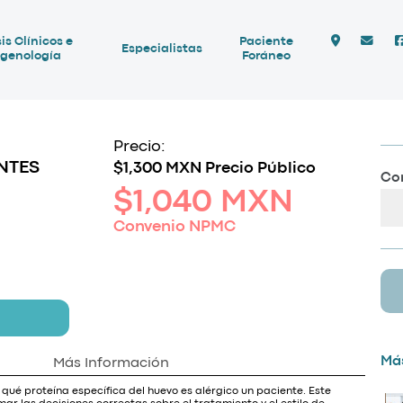
is Clínicos e
Paciente
Especialistas
genología
Foráneo
Precio:
NTES
$1,300 MXN Precio Público
Com
$1,040 MXN
Convenio NPMC
Más
Más Información
 qué proteína específica del huevo es alérgico un paciente. Este