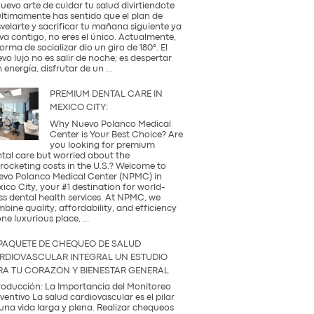
Occidental
nuevo arte de cuidar tu salud divirtiendote
y
últimamente has sentido que el plan de
la
velarte y sacrificar tu mañana siguiente ya
Tradición
va contigo, no eres el único. Actualmente,
Coreana
forma de socializar dio un giro de 180°. El
vo lujo no es salir de noche; es despertar
¿Qué
 energía, disfrutar de un
...
es
una
PREMIUM DENTAL CARE IN
Coffee
MEXICO CITY:
Party?
Descubre
Why Nuevo Polanco Medical
la
Center is Your Best Choice? Are
tendencia
you looking for premium
más
tal care but worried about the
saludable
rocketing costs in the U.S.? Welcome to
del
vo Polanco Medical Center (NPMC) in
2026
ico City, your #1 destination for world-
ss dental health services. At NPMC, we
bine quality, affordability, and efficiency
Premium
one luxurious place,
...
Dental
Care
PAQUETE DE CHEQUEO DE SALUD
in
RDIOVASCULAR INTEGRAL UN ESTUDIO
Mexico
RA TU CORAZÓN Y BIENESTAR GENERAL
City:
roducción: La Importancia del Monitoreo
ventivo La salud cardiovascular es el pilar
una vida larga y plena. Realizar chequeos