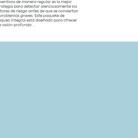
ventivos de manera regular es la mejor
rategia para detectar silenciosamente los
tores de riesgo antes de que se conviertan
problemas graves. Este paquete de
queo integral está diseñado para ofrecer
Paquete
 visión profunda
...
de
Chequeo
de
Salud
Cardiovascular
Integral
Un
Estudio
para
tu
Corazón
y
Bienestar
General