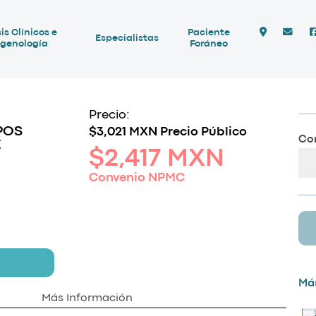
is Clínicos e
Paciente
Especialistas
genología
Foráneo
Precio:
POS
$3,021 MXN Precio Público
Com
E
$2,417 MXN
Convenio NPMC
Más
Más Información