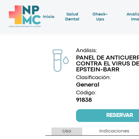
Salud
Check-
Anális
Inicio
Dental
Ups
Ima
Análisis:
PANEL DE ANTICUER
CONTRA EL VIRUS D
EPSTEIN-BARR
Clasificación:
General
Código:
91838
RESERVAR
Uso
Indicaciones