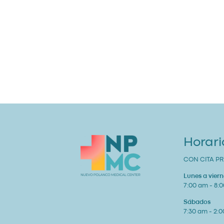
Horari
CON CITA PR
Lunes a viern
7:00 am - 8:
Sábados
7:30 am - 2: