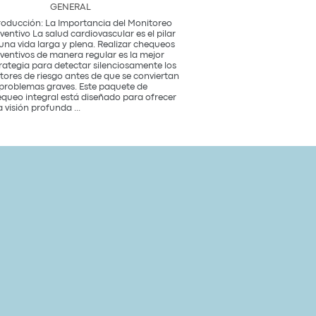
GENERAL
roducción: La Importancia del Monitoreo
ventivo La salud cardiovascular es el pilar
una vida larga y plena. Realizar chequeos
ventivos de manera regular es la mejor
rategia para detectar silenciosamente los
tores de riesgo antes de que se conviertan
problemas graves. Este paquete de
queo integral está diseñado para ofrecer
Paquete
 visión profunda
...
de
Chequeo
de
Salud
Cardiovascular
Integral
Un
Estudio
para
tu
Corazón
y
Bienestar
General