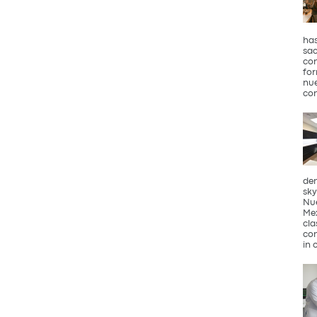
has
sac
con
for
nue
con
den
sky
Nue
Mex
cla
com
in 