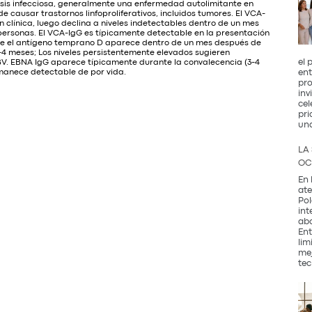
sis infecciosa, generalmente una enfermedad autolimitante en
de causar trastornos linfoproliferativos, incluidos tumores. El VCA-
 clínica, luego declina a niveles indetectables dentro de un mes
personas. El VCA-IgG es típicamente detectable en la presentación
noce el antígeno temprano D aparece dentro de un mes después de
3-4 meses; Los niveles persistentemente elevados sugieren
el 
 EBV. EBNA IgG aparece típicamente durante la convalecencia (3-4
rmanece detectable de por vida.
ent
pro
inv
cel
pri
un
LA
OC
En 
ate
Pol
int
abo
Ent
lim
mej
tec