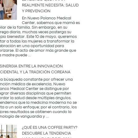
REALMENTE NECESITA: SALUD
Y PREVENCIÓN
En Nuevo Polanco Medical
Center, sabemos que mamá es
pilar de la familia. Sin embargo, en su
rega diaria, muchas veces posterga su
pio bienestar. Este 10 de mayo, queremos
itar a todas las mujeres a transformar la
ebración en una oportunidad para
orizarse. El acto de amor más grande que
El
a madre puede
...
Regalo
que
 SINERGIA ENTRE LA INNOVACIÓN
Mamá
CIDENTAL Y LA TRADICIÓN COREANA
Realmente
Necesita:
la búsqueda constante por ofrecer una
Salud
nción médica de excelencia, Nuevo
y
anco Medical Center se distingue por
Prevención
egrar diversas disciplinas que permiten
rdar la salud desde múltiples ángulos.
endemos que la medicina moderna no se
ita a un solo enfoque; por el contrario, los
ores resultados se obtienen cuando la
La
nología de vanguardia y
...
Sinergia
entre
¿QUÉ ES UNA COFFEE PARTY?
la
DESCUBRE LA TENDENCIA
Innovación