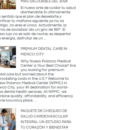
MÁS SALUDABLE DEL 2026
Occidental
y
El nuevo arte de cuidar tu salud
la
divirtiendote Si últimamente
Tradición
 sentido que el plan de desvelarte y
Coreana
rificar tu mañana siguiente ya no va
tigo, no eres el único. Actualmente, la
ma de socializar dio un giro de 180°. El
vo lujo no es salir de noche; es despertar
¿Qué
 energía, disfrutar de un
...
es
una
PREMIUM DENTAL CARE IN
Coffee
MEXICO CITY:
Party?
Descubre
Why Nuevo Polanco Medical
la
Center is Your Best Choice? Are
tendencia
you looking for premium
más
tal care but worried about the
saludable
rocketing costs in the U.S.? Welcome to
del
vo Polanco Medical Center (NPMC) in
2026
ico City, your #1 destination for world-
ss dental health services. At NPMC, we
bine quality, affordability, and efficiency
Premium
one luxurious place,
...
Dental
Care
PAQUETE DE CHEQUEO DE
in
SALUD CARDIOVASCULAR
Mexico
INTEGRAL UN ESTUDIO PARA
City:
TU CORAZÓN Y BIENESTAR