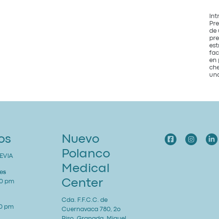
Int
Pre
de 
pre
est
fac
en 
che
una
os
Nuevo
Polanco
EVIA
Medical
es
Center
00 pm
Cda. F.F.C.C. de
00 pm
Cuernavaca 780, 2o
Piso, Granada, Miguel