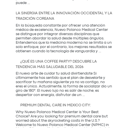
El
puede
...
Regalo
que
LA SINERGIA ENTRE LA INNOVACIÓN OCCIDENTAL Y LA
Mamá
TRADICIÓN COREANA
Realmente
Necesita:
En la búsqueda constante por ofrecer una atención
Salud
médica de excelencia, Nuevo Polanco Medical Center
y
se distingue por integrar diversas disciplinas que
Prevención
permiten abordar la salud desde múltiples ángulos.
Entendemos que la medicina moderna no se limita a un
solo enfoque; por el contrario, los mejores resultados se
La
obtienen cuando la tecnología de vanguardia y
...
Sinergia
entre
¿QUÉ ES UNA COFFEE PARTY? DESCUBRE LA
la
TENDENCIA MÁS SALUDABLE DEL 2026
Innovación
Occidental
El nuevo arte de cuidar tu salud divirtiendote Si
y
últimamente has sentido que el plan de desvelarte y
la
sacrificar tu mañana siguiente ya no va contigo, no
Tradición
eres el único. Actualmente, la forma de socializar dio un
Coreana
giro de 180°. El nuevo lujo no es salir de noche; es
¿Qué
despertar con energía, disfrutar de un
...
es
una
PREMIUM DENTAL CARE IN MEXICO CITY:
Coffee
Party?
Why Nuevo Polanco Medical Center is Your Best
Descubre
Choice? Are you looking for premium dental care but
la
worried about the skyrocketing costs in the U.S.?
tendencia
Welcome to Nuevo Polanco Medical Center (NPMC) in