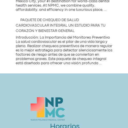
más
Mexico City, your #1 destination for world-class dental
saludable
health services. At NPMC, we combine quality,
Premium
del
affordability, and efficiency in one luxurious place,
...
Dental
2026
Care
PAQUETE DE CHEQUEO DE SALUD
in
CARDIOVASCULAR INTEGRAL UN ESTUDIO PARA TU
Mexico
CORAZÓN Y BIENESTAR GENERAL
City:
Introducción: La Importancia del Monitoreo Preventivo
La salud cardiovascular es el pilar de una vida larga y
plena. Realizar chequeos preventivos de manera regular
es la mejor estrategia para detectar silenciosamente los
factores de riesgo antes de que se conviertan en
problemas graves. Este paquete de chequeo integral
Paquete
está diseñado para ofrecer una visión profunda
...
de
Chequeo
de
Salud
Cardiovascular
Integral
Un
Estudio
para
tu
Corazón
y
Bienestar
General
Horarios