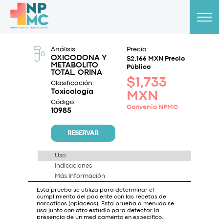
Análisis:
Precio:
OXICODONA Y
$2,166 MXN Precio
METABOLITO
Público
TOTAL, ORINA
$1,733
Clasificación:
Toxicología
MXN
Código:
Convenio NPMC
10985
RESERVAR
Uso
Indicaciones
Más Información
Esta prueba se utiliza para determinar el
cumplimiento del paciente con las recetas de
narcoticos (opiaceos). Esta prueba a menudo se
usa junto con otro estudio para detectar la
presencia de un medicamento en específico.