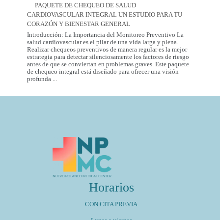
Care
2026
PAQUETE DE CHEQUEO DE SALUD
in
CARDIOVASCULAR INTEGRAL UN ESTUDIO PARA TU
Mexico
City:
CORAZÓN Y BIENESTAR GENERAL
Introducción: La Importancia del Monitoreo Preventivo La
salud cardiovascular es el pilar de una vida larga y plena.
Realizar chequeos preventivos de manera regular es la mejor
estrategia para detectar silenciosamente los factores de riesgo
antes de que se conviertan en problemas graves. Este paquete
de chequeo integral está diseñado para ofrecer una visión
Paquete
profunda
...
de
Chequeo
de
Salud
Cardiovascular
Integral
Un
Estudio
para
tu
Corazón
y
Bienestar
General
Horarios
CON CITA PREVIA