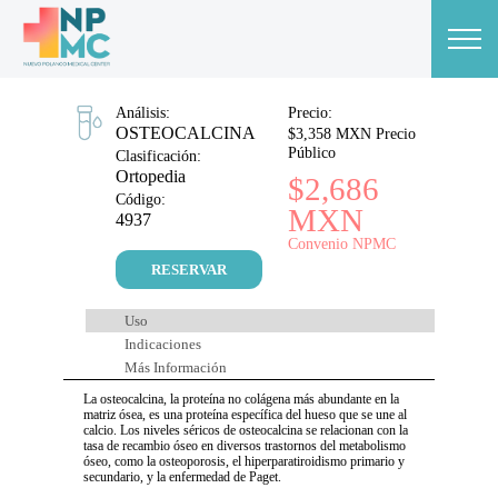
Análisis:
Precio:
OSTEOCALCINA
$3,358 MXN Precio
Público
Clasificación:
Ortopedia
$2,686
Código:
MXN
4937
Convenio NPMC
RESERVAR
Uso
Indicaciones
Más Información
La osteocalcina, la proteína no colágena más abundante en la
matriz ósea, es una proteína específica del hueso que se une al
calcio. Los niveles séricos de osteocalcina se relacionan con la
tasa de recambio óseo en diversos trastornos del metabolismo
óseo, como la osteoporosis, el hiperparatiroidismo primario y
secundario, y la enfermedad de Paget.