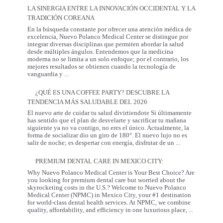
que
LA SINERGIA ENTRE LA INNOVACIÓN OCCIDENTAL Y LA
Mamá
TRADICIÓN COREANA
Realmente
Necesita:
En la búsqueda constante por ofrecer una atención médica de
Salud
excelencia, Nuevo Polanco Medical Center se distingue por
y
integrar diversas disciplinas que permiten abordar la salud
Prevención
desde múltiples ángulos. Entendemos que la medicina
moderna no se limita a un solo enfoque; por el contrario, los
mejores resultados se obtienen cuando la tecnología de
La
vanguardia y
...
Sinergia
entre
¿QUÉ ES UNA COFFEE PARTY? DESCUBRE LA
la
TENDENCIA MÁS SALUDABLE DEL 2026
Innovación
Occidental
El nuevo arte de cuidar tu salud divirtiendote Si últimamente
y
has sentido que el plan de desvelarte y sacrificar tu mañana
la
siguiente ya no va contigo, no eres el único. Actualmente, la
Tradición
forma de socializar dio un giro de 180°. El nuevo lujo no es
Coreana
¿Qué
salir de noche; es despertar con energía, disfrutar de un
...
es
una
PREMIUM DENTAL CARE IN MEXICO CITY:
Coffee
Party?
Why Nuevo Polanco Medical Center is Your Best Choice? Are
Descubre
you looking for premium dental care but worried about the
la
skyrocketing costs in the U.S.? Welcome to Nuevo Polanco
tendencia
Medical Center (NPMC) in Mexico City, your #1 destination
más
for world-class dental health services. At NPMC, we combine
Premium
saludable
quality, affordability, and efficiency in one luxurious place,
...
Dental
del