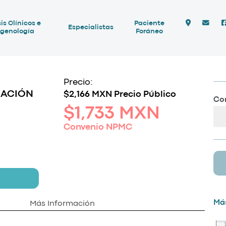
is Clínicos e
Paciente
Especialistas
genología
Foráneo
Precio:
MACIÓN
$2,166 MXN Precio Público
Com
$1,733 MXN
Convenio NPMC
Más
Más Información