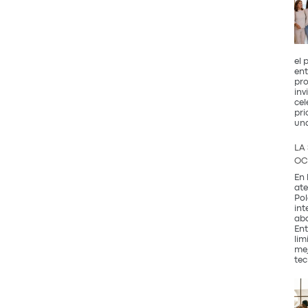
el 
ent
pro
inv
cel
pri
un
LA
OC
En 
ate
Pol
int
abo
Ent
lim
mej
tec