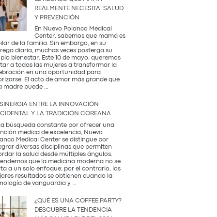
REALMENTE NECESITA: SALUD
Y PREVENCIÓN
En Nuevo Polanco Medical
Center, sabemos que mamá es
pilar de la familia. Sin embargo, en su
rega diaria, muchas veces posterga su
pio bienestar. Este 10 de mayo, queremos
itar a todas las mujeres a transformar la
ebración en una oportunidad para
orizarse. El acto de amor más grande que
El
a madre puede
...
Regalo
que
 SINERGIA ENTRE LA INNOVACIÓN
Mamá
CIDENTAL Y LA TRADICIÓN COREANA
Realmente
Necesita:
la búsqueda constante por ofrecer una
Salud
nción médica de excelencia, Nuevo
y
anco Medical Center se distingue por
Prevención
egrar diversas disciplinas que permiten
rdar la salud desde múltiples ángulos.
endemos que la medicina moderna no se
ita a un solo enfoque; por el contrario, los
ores resultados se obtienen cuando la
La
nología de vanguardia y
...
Sinergia
entre
¿QUÉ ES UNA COFFEE PARTY?
la
DESCUBRE LA TENDENCIA
Innovación