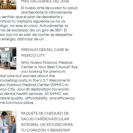
MÁS SALUDABLE DEL 2026
Occidental
y
El nuevo arte de cuidar tu salud
la
divirtiendote Si últimamente
Tradición
 sentido que el plan de desvelarte y
Coreana
rificar tu mañana siguiente ya no va
tigo, no eres el único. Actualmente, la
ma de socializar dio un giro de 180°. El
vo lujo no es salir de noche; es despertar
¿Qué
 energía, disfrutar de un
...
es
una
PREMIUM DENTAL CARE IN
Coffee
MEXICO CITY:
Party?
Descubre
Why Nuevo Polanco Medical
la
Center is Your Best Choice? Are
tendencia
you looking for premium
más
tal care but worried about the
saludable
rocketing costs in the U.S.? Welcome to
del
vo Polanco Medical Center (NPMC) in
2026
ico City, your #1 destination for world-
ss dental health services. At NPMC, we
bine quality, affordability, and efficiency
Premium
one luxurious place,
...
Dental
Care
PAQUETE DE CHEQUEO DE
in
SALUD CARDIOVASCULAR
Mexico
INTEGRAL UN ESTUDIO PARA
City:
TU CORAZÓN Y BIENESTAR