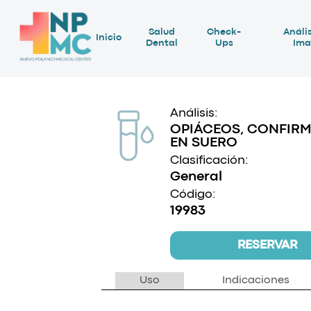
Salud
Check-
Anális
Inicio
Dental
Ups
Ima
Análisis:
OPIÁCEOS, CONFIR
EN SUERO
Clasificación:
General
Código:
19983
RESERVAR
Uso
Indicaciones