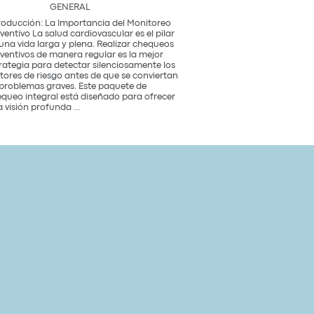
GENERAL
roducción: La Importancia del Monitoreo
ventivo La salud cardiovascular es el pilar
una vida larga y plena. Realizar chequeos
ventivos de manera regular es la mejor
rategia para detectar silenciosamente los
tores de riesgo antes de que se conviertan
problemas graves. Este paquete de
queo integral está diseñado para ofrecer
Paquete
 visión profunda
...
de
Chequeo
de
Salud
Cardiovascular
Integral
Un
Estudio
para
tu
Corazón
y
Bienestar
General