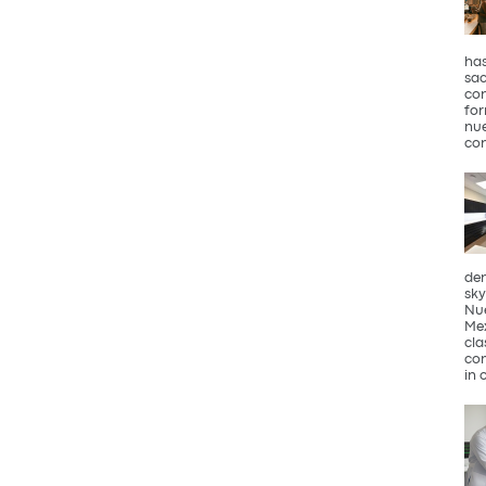
has
sac
con
for
nue
con
den
sky
Nue
Mex
cla
com
in 