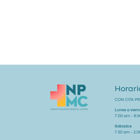
Horari
CON CITA PR
Lunes a viern
7:00 am - 8:
Sábados
7:30 am - 2: