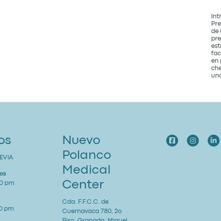
Int
Pre
de 
pre
est
fac
en 
che
una
os
Nuevo
Polanco
EVIA
Medical
es
Center
00 pm
Cda. F.F.C.C. de
00 pm
Cuernavaca 780, 2o
Piso, Granada, Miguel