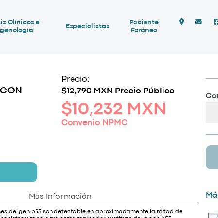
is Clínicos e
Paciente
Especialistas
genología
Foráneo
Precio:
 CON
$12,790 MXN Precio Público
Com
$10,232 MXN
Convenio NPMC
Más
Más Información
nes del gen p53 son detectable en aproximadamente la mitad de