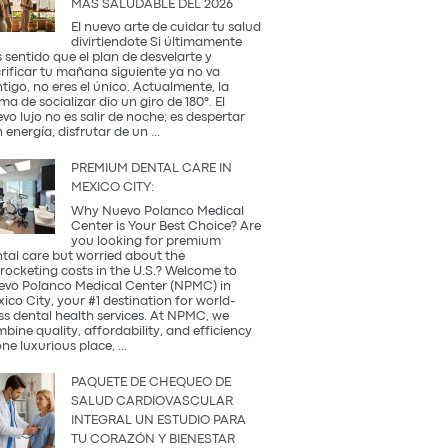
MÁS SALUDABLE DEL 2026
Occidental
y
El nuevo arte de cuidar tu salud
la
divirtiendote Si últimamente
Tradición
 sentido que el plan de desvelarte y
Coreana
rificar tu mañana siguiente ya no va
tigo, no eres el único. Actualmente, la
ma de socializar dio un giro de 180°. El
vo lujo no es salir de noche; es despertar
¿Qué
 energía, disfrutar de un
...
es
una
PREMIUM DENTAL CARE IN
Coffee
MEXICO CITY:
Party?
Descubre
Why Nuevo Polanco Medical
la
Center is Your Best Choice? Are
tendencia
you looking for premium
más
tal care but worried about the
saludable
rocketing costs in the U.S.? Welcome to
del
vo Polanco Medical Center (NPMC) in
2026
ico City, your #1 destination for world-
ss dental health services. At NPMC, we
bine quality, affordability, and efficiency
Premium
one luxurious place,
...
Dental
Care
PAQUETE DE CHEQUEO DE
in
SALUD CARDIOVASCULAR
Mexico
INTEGRAL UN ESTUDIO PARA
City:
TU CORAZÓN Y BIENESTAR