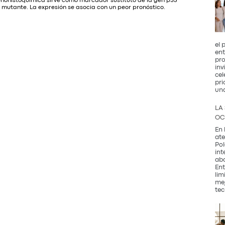
unohistoquímica sirve como marcador sustituto de la gen p53
mutante. La expresión se asocia con un peor pronóstico.
el 
ent
pro
inv
cel
pri
un
LA
OC
En 
ate
Pol
int
abo
Ent
lim
mej
tec