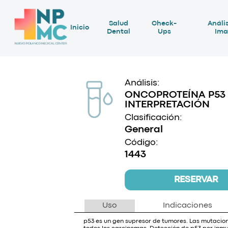
Salud
Check-
Anális
Inicio
Dental
Ups
Ima
Análisis:
ONCOPROTEÍNA P53
INTERPRETACIÓN
Clasificación:
General
Código:
1443
RESERVAR
Uso
Indicaciones
p53 es un gen supresor de tumores. Las mutacio