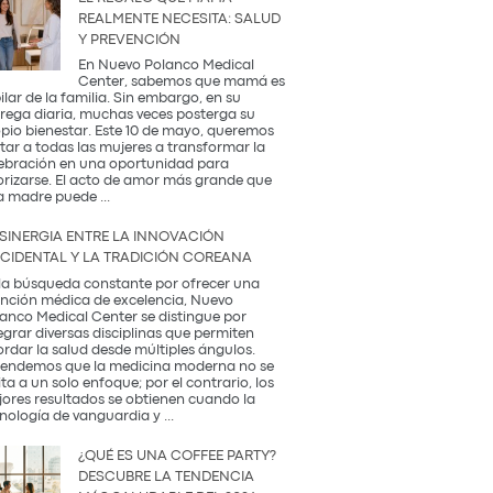
REALMENTE NECESITA: SALUD
Y PREVENCIÓN
En Nuevo Polanco Medical
Center, sabemos que mamá es
pilar de la familia. Sin embargo, en su
rega diaria, muchas veces posterga su
pio bienestar. Este 10 de mayo, queremos
itar a todas las mujeres a transformar la
ebración en una oportunidad para
orizarse. El acto de amor más grande que
El
a madre puede
...
Regalo
que
 SINERGIA ENTRE LA INNOVACIÓN
Mamá
CIDENTAL Y LA TRADICIÓN COREANA
Realmente
Necesita:
la búsqueda constante por ofrecer una
Salud
nción médica de excelencia, Nuevo
y
anco Medical Center se distingue por
Prevención
egrar diversas disciplinas que permiten
rdar la salud desde múltiples ángulos.
endemos que la medicina moderna no se
ita a un solo enfoque; por el contrario, los
ores resultados se obtienen cuando la
La
nología de vanguardia y
...
Sinergia
entre
¿QUÉ ES UNA COFFEE PARTY?
la
DESCUBRE LA TENDENCIA
Innovación