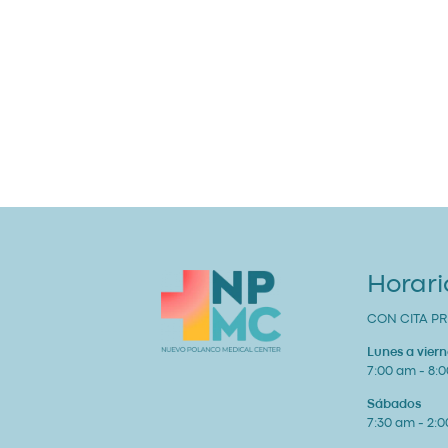
Horari
CON CITA PR
Lunes a viern
7:00 am - 8:
Sábados
7:30 am - 2: