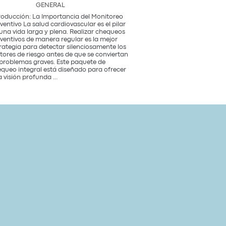
GENERAL
roducción: La Importancia del Monitoreo
ventivo La salud cardiovascular es el pilar
una vida larga y plena. Realizar chequeos
ventivos de manera regular es la mejor
rategia para detectar silenciosamente los
tores de riesgo antes de que se conviertan
problemas graves. Este paquete de
queo integral está diseñado para ofrecer
Paquete
 visión profunda
...
de
Chequeo
de
Salud
Cardiovascular
Integral
Un
Estudio
para
tu
Corazón
y
Bienestar
General