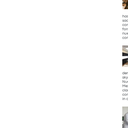
has
sac
con
for
nue
con
den
sky
Nue
Mex
cla
com
in 