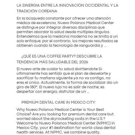
que
LA SINERGIA ENTRE LA INNOVACIÓN OCCIDENTAL Y LA
Mamá
TRADICIÓN COREANA
Realmente
Necesita:
En la búsqueda constante por ofrecer una atención
Salud
médica de excelencia, Nuevo Polanco Medical Center
y
se distingue por integrar diversas disciplinas que
Prevención
permiten abordar la salud desde múltiples ángulos.
Entendemos que la medicina moderna no se limita a un
solo enfoque; por el contrario, los mejores resultados se
La
obtienen cuando la tecnología de vanguardia y
...
Sinergia
entre
¿QUÉ ES UNA COFFEE PARTY? DESCUBRE LA
la
TENDENCIA MÁS SALUDABLE DEL 2026
Innovación
Occidental
El nuevo arte de cuidar tu salud divirtiendote Si
y
últimamente has sentido que el plan de desvelarte y
la
sacrificar tu mañana siguiente ya no va contigo, no
Tradición
eres el único. Actualmente, la forma de socializar dio un
Coreana
giro de 180°. El nuevo lujo no es salir de noche; es
¿Qué
despertar con energía, disfrutar de un
...
es
una
PREMIUM DENTAL CARE IN MEXICO CITY:
Coffee
Party?
Why Nuevo Polanco Medical Center is Your Best
Descubre
Choice? Are you looking for premium dental care but
la
worried about the skyrocketing costs in the U.S.?
tendencia
Welcome to Nuevo Polanco Medical Center (NPMC) in
más
Mexico City, your #1 destination for world-class dental
saludable
health services. At NPMC, we combine quality,