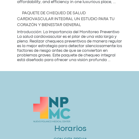
Premium
del
affordability, and efficiency in one luxurious place,
...
Dental
2026
Care
PAQUETE DE CHEQUEO DE SALUD
in
CARDIOVASCULAR INTEGRAL UN ESTUDIO PARA TU
Mexico
CORAZÓN Y BIENESTAR GENERAL
City:
Introducción: La Importancia del Monitoreo Preventivo
La salud cardiovascular es el pilar de una vida larga y
plena. Realizar chequeos preventivos de manera regular
es la mejor estrategia para detectar silenciosamente los
factores de riesgo antes de que se conviertan en
problemas graves. Este paquete de chequeo integral
Paquete
está diseñado para ofrecer una visión profunda
...
de
Chequeo
de
Salud
Cardiovascular
Integral
Un
Estudio
para
tu
Corazón
y
Bienestar
General
Horarios