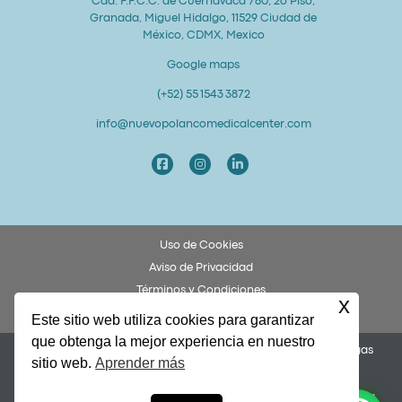
Cda. F.F.C.C. de Cuernavaca 780, 2o Piso,
Granada, Miguel Hidalgo, 11529 Ciudad de
México, CDMX, Mexico
Google maps
(+52) 55 1543 3872
info@nuevopolancomedicalcenter.com
Uso de Cookies
Aviso de Privacidad
Términos y Condiciones
x
Derechos y Obligaciones del Paciente
Este sitio web utiliza cookies para garantizar
que obtenga la mejor experiencia en nuestro
Permiso COFEPRIS 253300201A0049. Dr. Federico Ulises Villegas
sitio web.
Aprender más
García, Cédula 8873972.
Nuevo Polanco Medical Center y Alto Grado Lab Dental son una