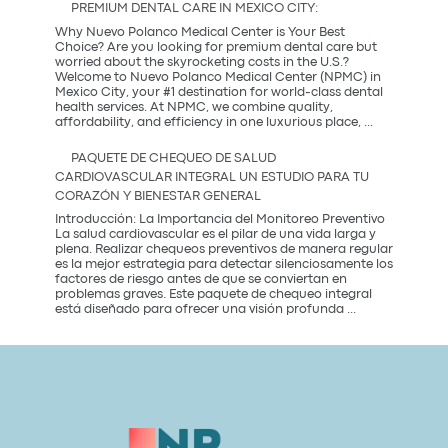
una
PREMIUM DENTAL CARE IN MEXICO CITY:
Coffee
Party?
Why Nuevo Polanco Medical Center is Your Best
Descubre
Choice? Are you looking for premium dental care but
la
worried about the skyrocketing costs in the U.S.?
tendencia
Welcome to Nuevo Polanco Medical Center (NPMC) in
más
Mexico City, your #1 destination for world-class dental
saludable
health services. At NPMC, we combine quality,
Premium
del
affordability, and efficiency in one luxurious place,
...
Dental
2026
Care
PAQUETE DE CHEQUEO DE SALUD
in
CARDIOVASCULAR INTEGRAL UN ESTUDIO PARA TU
Mexico
CORAZÓN Y BIENESTAR GENERAL
City:
Introducción: La Importancia del Monitoreo Preventivo
La salud cardiovascular es el pilar de una vida larga y
plena. Realizar chequeos preventivos de manera regular
es la mejor estrategia para detectar silenciosamente los
factores de riesgo antes de que se conviertan en
problemas graves. Este paquete de chequeo integral
Paquete
está diseñado para ofrecer una visión profunda
...
de
Chequeo
de
Salud
Cardiovascular
Integral
Un
Estudio
para