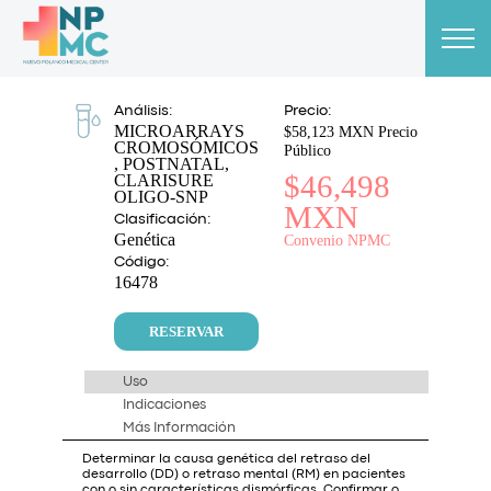
Análisis:
Precio:
MICROARRAYS
$58,123 MXN Precio
CROMOSÓMICOS
Público
, POSTNATAL,
$46,498
CLARISURE
OLIGO-SNP
MXN
Clasificación:
Genética
Convenio NPMC
Código:
16478
RESERVAR
Uso
Indicaciones
Más Información
Determinar la causa genética del retraso del
desarrollo (DD) o retraso mental (RM) en pacientes
con o sin características dismórficas. Confirmar o