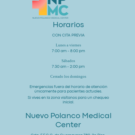
tu
Corazón
y
Bienestar
General
Horarios
CON CITA PREVIA
Lunes a viernes
7:00 am - 8:00 pm
Sábados
7:30 am - 2:00 pm
Cerrado los domingos
Emergencias fuera del horario de atención
únicamente para pacientes actuales.
Si vives en la zona visítanos para un chequeo
inicial.
Nuevo Polanco Medical
Center