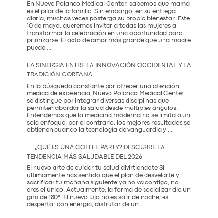
En Nuevo Polanco Medical Center, sabemos que mamá
es el pilar de la familia. Sin embargo, en su entrega
diaria, muchas veces posterga su propio bienestar. Este
10 de mayo, queremos invitar a todas las mujeres a
transformar la celebración en una oportunidad para
priorizarse. El acto de amor más grande que una madre
El
puede
...
Regalo
que
LA SINERGIA ENTRE LA INNOVACIÓN OCCIDENTAL Y LA
Mamá
TRADICIÓN COREANA
Realmente
Necesita:
En la búsqueda constante por ofrecer una atención
Salud
médica de excelencia, Nuevo Polanco Medical Center
y
se distingue por integrar diversas disciplinas que
Prevención
permiten abordar la salud desde múltiples ángulos.
Entendemos que la medicina moderna no se limita a un
solo enfoque; por el contrario, los mejores resultados se
La
obtienen cuando la tecnología de vanguardia y
...
Sinergia
entre
¿QUÉ ES UNA COFFEE PARTY? DESCUBRE LA
la
TENDENCIA MÁS SALUDABLE DEL 2026
Innovación
Occidental
El nuevo arte de cuidar tu salud divirtiendote Si
y
últimamente has sentido que el plan de desvelarte y
la
sacrificar tu mañana siguiente ya no va contigo, no
Tradición
eres el único. Actualmente, la forma de socializar dio un
Coreana
giro de 180°. El nuevo lujo no es salir de noche; es
¿Qué
despertar con energía, disfrutar de un
...
es