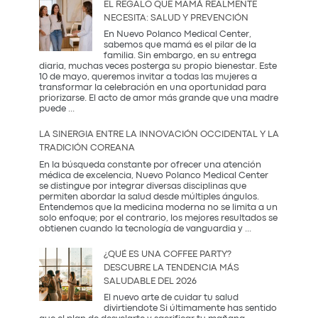
EL REGALO QUE MAMÁ REALMENTE
NECESITA: SALUD Y PREVENCIÓN
En Nuevo Polanco Medical Center,
sabemos que mamá es el pilar de la
familia. Sin embargo, en su entrega
diaria, muchas veces posterga su propio bienestar. Este
10 de mayo, queremos invitar a todas las mujeres a
transformar la celebración en una oportunidad para
priorizarse. El acto de amor más grande que una madre
El
puede
...
Regalo
que
LA SINERGIA ENTRE LA INNOVACIÓN OCCIDENTAL Y LA
Mamá
TRADICIÓN COREANA
Realmente
Necesita:
En la búsqueda constante por ofrecer una atención
Salud
médica de excelencia, Nuevo Polanco Medical Center
y
se distingue por integrar diversas disciplinas que
Prevención
permiten abordar la salud desde múltiples ángulos.
Entendemos que la medicina moderna no se limita a un
solo enfoque; por el contrario, los mejores resultados se
La
obtienen cuando la tecnología de vanguardia y
...
Sinergia
entre
¿QUÉ ES UNA COFFEE PARTY?
la
DESCUBRE LA TENDENCIA MÁS
Innovación
SALUDABLE DEL 2026
Occidental
y
El nuevo arte de cuidar tu salud
la
divirtiendote Si últimamente has sentido
Tradición