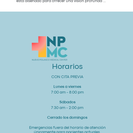
Paquete
está diseñado para ofrecer una visión profunda
...
de
Chequeo
de
Salud
Cardiovascular
Integral
Un
Estudio
para
tu
Corazón
y
Bienestar
General
Horarios
CON CITA PREVIA
Lunes a viernes
7:00 am - 8:00 pm
Sábados
7:30 am - 2:00 pm
Cerrado los domingos
Emergencias fuera del horario de atención
únicamente para pacientes actuales.