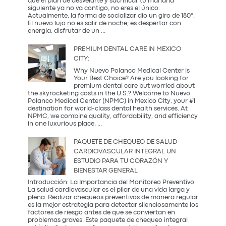
que el plan de desvelarte y sacrificar tu mañana
Coreana
siguiente ya no va contigo, no eres el único.
Actualmente, la forma de socializar dio un giro de 180°.
El nuevo lujo no es salir de noche; es despertar con
¿Qué
energía, disfrutar de un
...
es
una
PREMIUM DENTAL CARE IN MEXICO
Coffee
CITY:
Party?
Descubre
Why Nuevo Polanco Medical Center is
la
Your Best Choice? Are you looking for
tendencia
premium dental care but worried about
más
the skyrocketing costs in the U.S.? Welcome to Nuevo
saludable
Polanco Medical Center (NPMC) in Mexico City, your #1
del
destination for world-class dental health services. At
2026
NPMC, we combine quality, affordability, and efficiency
Premium
in one luxurious place,
...
Dental
Care
PAQUETE DE CHEQUEO DE SALUD
in
CARDIOVASCULAR INTEGRAL UN
Mexico
ESTUDIO PARA TU CORAZÓN Y
City:
BIENESTAR GENERAL
Introducción: La Importancia del Monitoreo Preventivo
La salud cardiovascular es el pilar de una vida larga y
plena. Realizar chequeos preventivos de manera regular
es la mejor estrategia para detectar silenciosamente los
factores de riesgo antes de que se conviertan en
problemas graves. Este paquete de chequeo integral