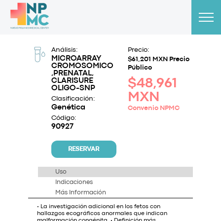
Análisis:
Precio:
MICROARRAY
$61,201 MXN Precio
CROMOSOMICO
Público
,PRENATAL,
CLARISURE
$48,961
OLIGO-SNP
MXN
Clasificación:
Genética
Convenio NPMC
Código:
90927
RESERVAR
Uso
Indicaciones
Más Información
• La investigación adicional en los fetos con
hallazgos ecográficos anormales que indican
malformación congénita. • Definición más