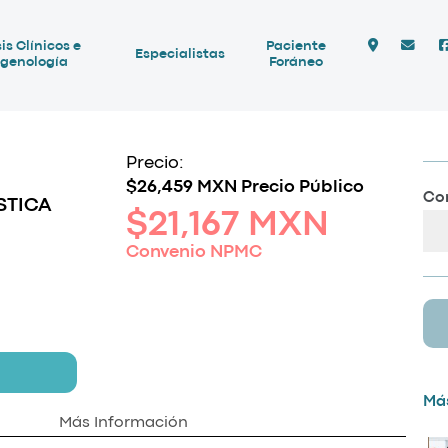
is Clínicos e
Paciente
Especialistas
genología
Foráneo
Precio:
$26,459 MXN Precio Público
Com
STICA
$21,167 MXN
Convenio NPMC
Más
Más Información