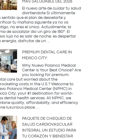
MÁS SALUDABLE DEL 2026
Occidental
y
El nuevo arte de cuidar tu salud
la
divirtiendote Si últimamente
Tradición
 sentido que el plan de desvelarte y
Coreana
rificar tu mañana siguiente ya no va
tigo, no eres el único. Actualmente, la
ma de socializar dio un giro de 180°. El
vo lujo no es salir de noche; es despertar
¿Qué
 energía, disfrutar de un
...
es
una
PREMIUM DENTAL CARE IN
Coffee
MEXICO CITY:
Party?
Descubre
Why Nuevo Polanco Medical
la
Center is Your Best Choice? Are
tendencia
you looking for premium
más
tal care but worried about the
saludable
rocketing costs in the U.S.? Welcome to
del
vo Polanco Medical Center (NPMC) in
2026
ico City, your #1 destination for world-
ss dental health services. At NPMC, we
bine quality, affordability, and efficiency
Premium
one luxurious place,
...
Dental
Care
PAQUETE DE CHEQUEO DE
in
SALUD CARDIOVASCULAR
Mexico
INTEGRAL UN ESTUDIO PARA
City:
TU CORAZÓN Y BIENESTAR