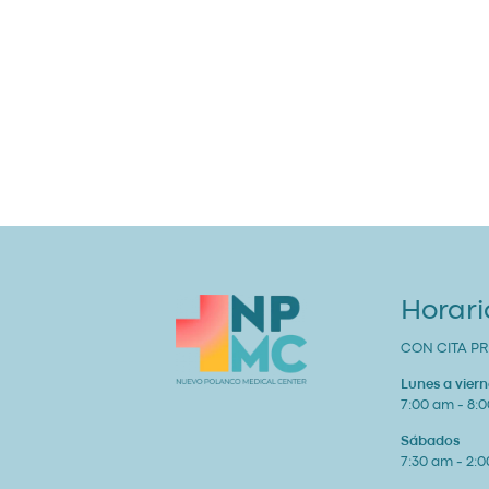
Horari
CON CITA PR
Lunes a viern
7:00 am - 8:
Sábados
7:30 am - 2: