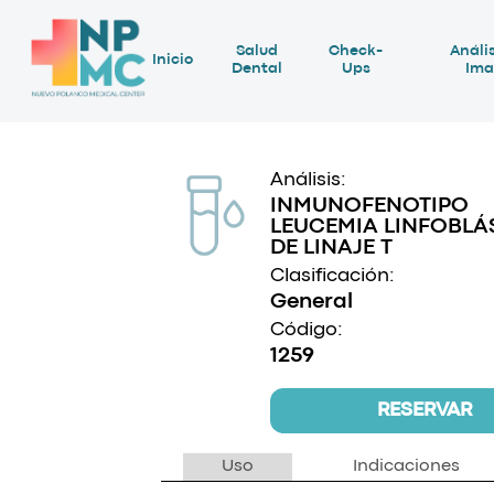
Salud
Check-
Anális
Inicio
Dental
Ups
Ima
Análisis:
INMUNOFENOTIPO
LEUCEMIA LINFOBLÁ
DE LINAJE T
Clasificación:
General
Código:
1259
RESERVAR
Uso
Indicaciones