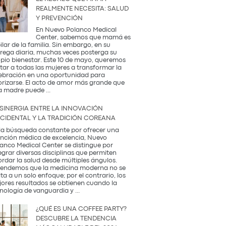
REALMENTE NECESITA: SALUD
Y PREVENCIÓN
En Nuevo Polanco Medical
Center, sabemos que mamá es
pilar de la familia. Sin embargo, en su
rega diaria, muchas veces posterga su
pio bienestar. Este 10 de mayo, queremos
itar a todas las mujeres a transformar la
ebración en una oportunidad para
orizarse. El acto de amor más grande que
El
a madre puede
...
Regalo
que
 SINERGIA ENTRE LA INNOVACIÓN
Mamá
CIDENTAL Y LA TRADICIÓN COREANA
Realmente
Necesita:
la búsqueda constante por ofrecer una
Salud
nción médica de excelencia, Nuevo
y
anco Medical Center se distingue por
Prevención
egrar diversas disciplinas que permiten
rdar la salud desde múltiples ángulos.
endemos que la medicina moderna no se
ita a un solo enfoque; por el contrario, los
ores resultados se obtienen cuando la
La
nología de vanguardia y
...
Sinergia
entre
¿QUÉ ES UNA COFFEE PARTY?
la
DESCUBRE LA TENDENCIA
Innovación