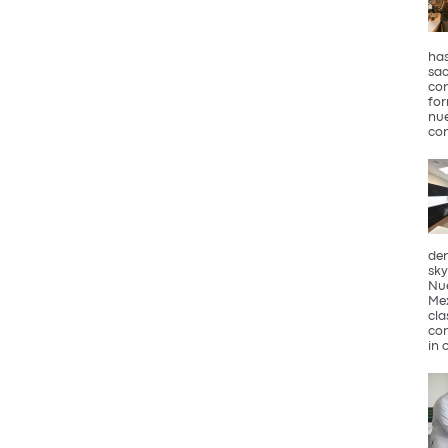
has
sac
con
for
nue
con
den
sky
Nue
Mex
cla
com
in 