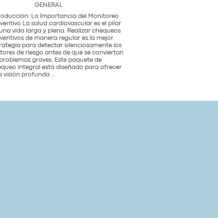
GENERAL
roducción: La Importancia del Monitoreo
ventivo La salud cardiovascular es el pilar
una vida larga y plena. Realizar chequeos
ventivos de manera regular es la mejor
rategia para detectar silenciosamente los
tores de riesgo antes de que se conviertan
problemas graves. Este paquete de
queo integral está diseñado para ofrecer
Paquete
 visión profunda
...
de
Chequeo
de
Salud
Cardiovascular
Integral
Un
Estudio
para
tu
Corazón
y
Bienestar
General