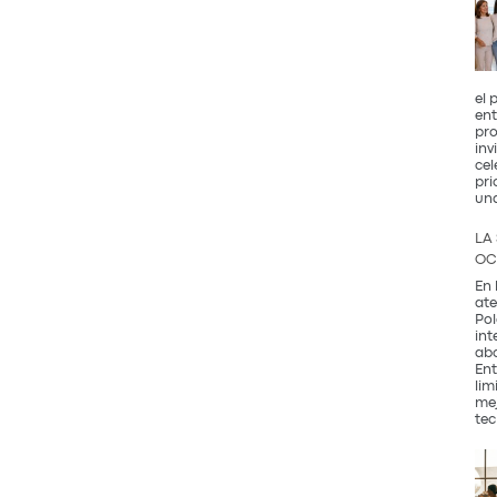
el 
ent
pro
inv
cel
pri
un
LA
OC
En 
ate
Pol
int
abo
Ent
lim
mej
tec