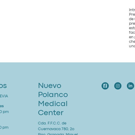
Int
Pre
de 
pre
est
fac
en 
che
una
os
Nuevo
Polanco
EVIA
Medical
es
Center
00 pm
Cda. F.F.C.C. de
00 pm
Cuernavaca 780, 2o
Piso, Granada, Miguel