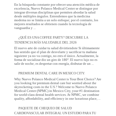
Necesita:
En la búsqueda constante por ofrecer una atención médica de
Salud
excelencia, Nuevo Polanco Medical Center se distingue por
y
integrar diversas disciplinas que permiten abordar la salud
Prevención
desde múltiples ángulos. Entendemos que la medicina
moderna no se limita a un solo enfoque; por el contrario, los
mejores resultados se obtienen cuando la tecnología de
La
vanguardia y
...
Sinergia
entre
¿QUÉ ES UNA COFFEE PARTY? DESCUBRE LA
la
TENDENCIA MÁS SALUDABLE DEL 2026
Innovación
Occidental
El nuevo arte de cuidar tu salud divirtiendote Si últimamente
y
has sentido que el plan de desvelarte y sacrificar tu mañana
la
siguiente ya no va contigo, no eres el único. Actualmente, la
Tradición
forma de socializar dio un giro de 180°. El nuevo lujo no es
Coreana
¿Qué
salir de noche; es despertar con energía, disfrutar de un
...
es
una
PREMIUM DENTAL CARE IN MEXICO CITY:
Coffee
Party?
Why Nuevo Polanco Medical Center is Your Best Choice? Are
Descubre
you looking for premium dental care but worried about the
la
skyrocketing costs in the U.S.? Welcome to Nuevo Polanco
tendencia
Medical Center (NPMC) in Mexico City, your #1 destination
más
for world-class dental health services. At NPMC, we combine
Premium
saludable
quality, affordability, and efficiency in one luxurious place,
...
Dental
del
Care
2026
PAQUETE DE CHEQUEO DE SALUD
in
CARDIOVASCULAR INTEGRAL UN ESTUDIO PARA TU
Mexico