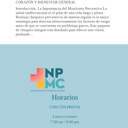
City:
CORAZÓN Y BIENESTAR GENERAL
Introducción: La Importancia del Monitoreo Preventivo La
salud cardiovascular es el pilar de una vida larga y plena.
Realizar chequeos preventivos de manera regular es la mejor
estrategia para detectar silenciosamente los factores de riesgo
antes de que se conviertan en problemas graves. Este paquete
de chequeo integral está diseñado para ofrecer una visión
Paquete
profunda
...
de
Chequeo
de
Salud
Cardiovascular
Integral
Un
Estudio
para
tu
Corazón
y
Bienestar
General
Horarios
CON CITA PREVIA
Lunes a viernes
7:00 am - 8:00 pm