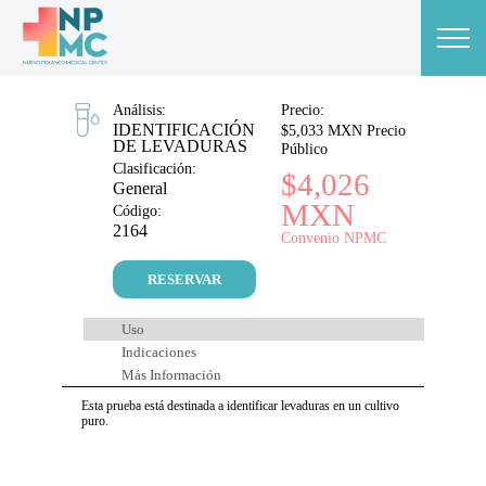
Análisis:
Precio:
IDENTIFICACIÓN
$5,033 MXN Precio
DE LEVADURAS
Público
Clasificación:
$4,026
General
MXN
Código:
2164
Convenio NPMC
RESERVAR
Uso
Indicaciones
Más Información
Esta prueba está destinada a identificar levaduras en un cultivo
puro.