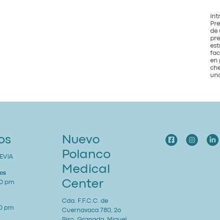
Int
Pre
de 
pre
est
fac
en 
che
una
os
Nuevo
Polanco
EVIA
Medical
es
Center
00 pm
Cda. F.F.C.C. de
00 pm
Cuernavaca 780, 2o
Piso, Granada, Miguel