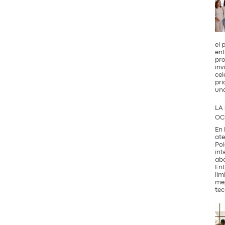
el 
ent
pro
inv
cel
pri
un
LA
OC
En 
ate
Pol
int
abo
Ent
lim
mej
tec