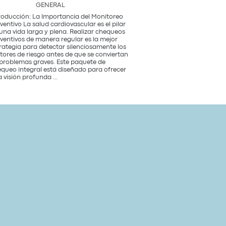
GENERAL
roducción: La Importancia del Monitoreo
ventivo La salud cardiovascular es el pilar
una vida larga y plena. Realizar chequeos
ventivos de manera regular es la mejor
rategia para detectar silenciosamente los
tores de riesgo antes de que se conviertan
problemas graves. Este paquete de
queo integral está diseñado para ofrecer
Paquete
 visión profunda
...
de
Chequeo
de
Salud
Cardiovascular
Integral
Un
Estudio
para
tu
Corazón
y
Bienestar
General