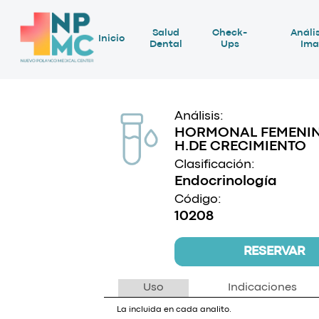
Salud
Check-
Anális
Inicio
Dental
Ups
Ima
Análisis:
HORMONAL FEMENI
H.DE CRECIMIENTO
Clasificación:
Endocrinología
Código:
10208
RESERVAR
Uso
Indicaciones
La incluida en cada analito.