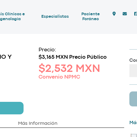
is Clínicos e
Paciente
Especialistas
genología
Foráneo
Precio:
NO Y
$3,165 MXN Precio Público
Com
$2,532 MXN
Convenio NPMC
Más
Más Información