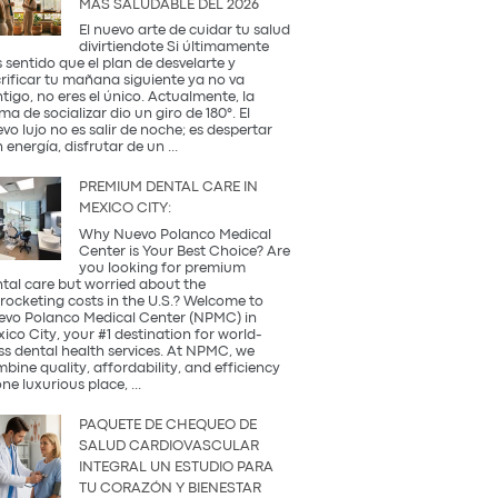
MÁS SALUDABLE DEL 2026
Occidental
y
El nuevo arte de cuidar tu salud
la
divirtiendote Si últimamente
Tradición
 sentido que el plan de desvelarte y
Coreana
rificar tu mañana siguiente ya no va
tigo, no eres el único. Actualmente, la
ma de socializar dio un giro de 180°. El
vo lujo no es salir de noche; es despertar
¿Qué
 energía, disfrutar de un
...
es
una
PREMIUM DENTAL CARE IN
Coffee
MEXICO CITY:
Party?
Descubre
Why Nuevo Polanco Medical
la
Center is Your Best Choice? Are
tendencia
you looking for premium
más
tal care but worried about the
saludable
rocketing costs in the U.S.? Welcome to
del
vo Polanco Medical Center (NPMC) in
2026
ico City, your #1 destination for world-
ss dental health services. At NPMC, we
bine quality, affordability, and efficiency
Premium
one luxurious place,
...
Dental
Care
PAQUETE DE CHEQUEO DE
in
SALUD CARDIOVASCULAR
Mexico
INTEGRAL UN ESTUDIO PARA
City:
TU CORAZÓN Y BIENESTAR