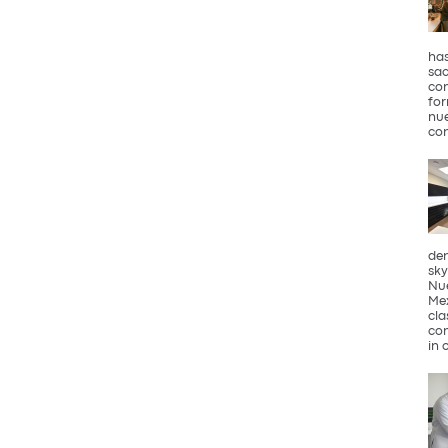
has
sac
con
for
nue
con
den
sky
Nue
Mex
cla
com
in 