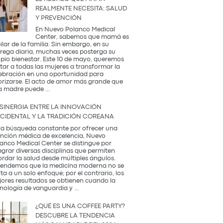
REALMENTE NECESITA: SALUD
Y PREVENCIÓN
En Nuevo Polanco Medical
Center, sabemos que mamá es
pilar de la familia. Sin embargo, en su
rega diaria, muchas veces posterga su
pio bienestar. Este 10 de mayo, queremos
itar a todas las mujeres a transformar la
ebración en una oportunidad para
orizarse. El acto de amor más grande que
El
a madre puede
...
Regalo
que
 SINERGIA ENTRE LA INNOVACIÓN
Mamá
CIDENTAL Y LA TRADICIÓN COREANA
Realmente
Necesita:
la búsqueda constante por ofrecer una
Salud
nción médica de excelencia, Nuevo
y
anco Medical Center se distingue por
Prevención
egrar diversas disciplinas que permiten
rdar la salud desde múltiples ángulos.
endemos que la medicina moderna no se
ita a un solo enfoque; por el contrario, los
ores resultados se obtienen cuando la
La
nología de vanguardia y
...
Sinergia
entre
¿QUÉ ES UNA COFFEE PARTY?
la
DESCUBRE LA TENDENCIA
Innovación