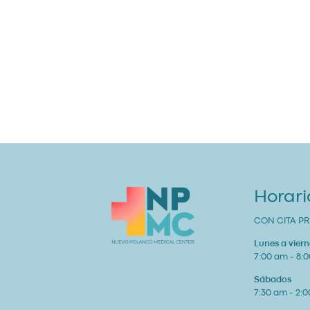
Horari
CON CITA PR
Lunes a viern
7:00 am - 8:
Sábados
7:30 am - 2: