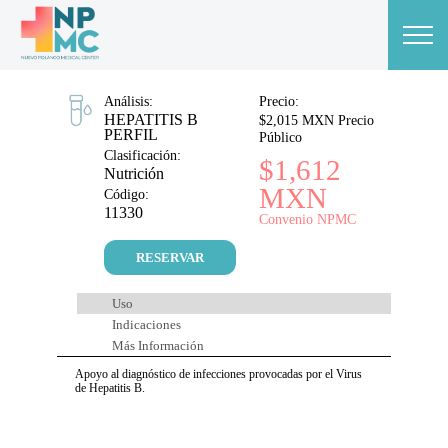
Análisis:
Precio:
HEPATITIS B
$2,015 MXN Precio
PERFIL
Público
Clasificación:
$1,612
Nutrición
MXN
Código:
11330
Convenio NPMC
RESERVAR
Uso
Indicaciones
Más Información
Apoyo al diagnóstico de infecciones provocadas por el Virus
de Hepatitis B.