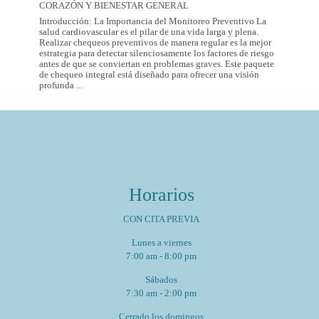
City:
CORAZÓN Y BIENESTAR GENERAL
Introducción: La Importancia del Monitoreo Preventivo La
salud cardiovascular es el pilar de una vida larga y plena.
Realizar chequeos preventivos de manera regular es la mejor
estrategia para detectar silenciosamente los factores de riesgo
antes de que se conviertan en problemas graves. Este paquete
de chequeo integral está diseñado para ofrecer una visión
Paquete
profunda
...
de
Chequeo
de
Salud
Cardiovascular
Integral
Un
Estudio
para
Horarios
tu
Corazón
y
CON CITA PREVIA
Bienestar
General
Lunes a viernes
7:00 am - 8:00 pm
Sábados
7:30 am - 2:00 pm
Cerrado los domingos