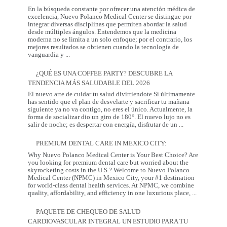
Necesita:
En la búsqueda constante por ofrecer una atención médica de
Salud
excelencia, Nuevo Polanco Medical Center se distingue por
y
integrar diversas disciplinas que permiten abordar la salud
Prevención
desde múltiples ángulos. Entendemos que la medicina
moderna no se limita a un solo enfoque; por el contrario, los
mejores resultados se obtienen cuando la tecnología de
La
vanguardia y
...
Sinergia
entre
¿QUÉ ES UNA COFFEE PARTY? DESCUBRE LA
la
TENDENCIA MÁS SALUDABLE DEL 2026
Innovación
Occidental
El nuevo arte de cuidar tu salud divirtiendote Si últimamente
y
has sentido que el plan de desvelarte y sacrificar tu mañana
la
siguiente ya no va contigo, no eres el único. Actualmente, la
Tradición
forma de socializar dio un giro de 180°. El nuevo lujo no es
Coreana
¿Qué
salir de noche; es despertar con energía, disfrutar de un
...
es
una
PREMIUM DENTAL CARE IN MEXICO CITY:
Coffee
Party?
Why Nuevo Polanco Medical Center is Your Best Choice? Are
Descubre
you looking for premium dental care but worried about the
la
skyrocketing costs in the U.S.? Welcome to Nuevo Polanco
tendencia
Medical Center (NPMC) in Mexico City, your #1 destination
más
for world-class dental health services. At NPMC, we combine
Premium
saludable
quality, affordability, and efficiency in one luxurious place,
...
Dental
del
Care
2026
PAQUETE DE CHEQUEO DE SALUD
in
CARDIOVASCULAR INTEGRAL UN ESTUDIO PARA TU
Mexico