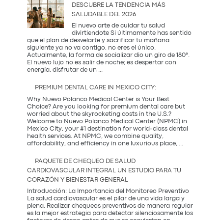
DESCUBRE LA TENDENCIA MÁS
Innovación
SALUDABLE DEL 2026
Occidental
y
El nuevo arte de cuidar tu salud
la
divirtiendote Si últimamente has sentido
Tradición
que el plan de desvelarte y sacrificar tu mañana
Coreana
siguiente ya no va contigo, no eres el único.
Actualmente, la forma de socializar dio un giro de 180°.
El nuevo lujo no es salir de noche; es despertar con
¿Qué
energía, disfrutar de un
...
es
una
PREMIUM DENTAL CARE IN MEXICO CITY:
Coffee
Party?
Why Nuevo Polanco Medical Center is Your Best
Descubre
Choice? Are you looking for premium dental care but
la
worried about the skyrocketing costs in the U.S.?
tendencia
Welcome to Nuevo Polanco Medical Center (NPMC) in
más
Mexico City, your #1 destination for world-class dental
saludable
health services. At NPMC, we combine quality,
Premium
del
affordability, and efficiency in one luxurious place,
...
Dental
2026
Care
PAQUETE DE CHEQUEO DE SALUD
in
CARDIOVASCULAR INTEGRAL UN ESTUDIO PARA TU
Mexico
CORAZÓN Y BIENESTAR GENERAL
City:
Introducción: La Importancia del Monitoreo Preventivo
La salud cardiovascular es el pilar de una vida larga y
plena. Realizar chequeos preventivos de manera regular
es la mejor estrategia para detectar silenciosamente los