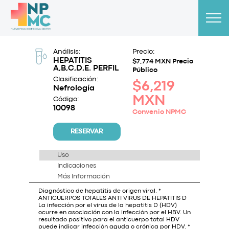
Análisis:
Precio:
HEPATITIS
$7,774 MXN Precio
A,B,C,D,E. PERFIL
Público
Clasificación:
$6,219
Nefrología
MXN
Código:
10098
Convenio NPMC
RESERVAR
Uso
Indicaciones
Más Información
Diagnóstico de hepatitis de origen viral. *
ANTICUERPOS TOTALES ANTI VIRUS DE HEPATITIS D
La infección por el virus de la hepatitis D (HDV)
ocurre en asociación con la infección por el HBV. Un
resultado positivo para el anticuerpo total HDV
puede indicar infección aguda o crónica por HDV. *