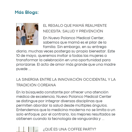
Más Blogs:
EL REGALO QUE MAMÁ REALMENTE
NECESITA: SALUD Y PREVENCIÓN
En Nuevo Polanco Medical Center,
sabemos que mamá es el pilar de la
familia. Sin embargo, en su entrega
diaria, muchas veces posterga su propio bienestar. Este
10 de mayo, queremos invitar a todas las mujeres a
transformar la celebración en una oportunidad para
priorizarse. El acto de amor más grande que una madre
El
puede
...
Regalo
que
LA SINERGIA ENTRE LA INNOVACIÓN OCCIDENTAL Y LA
Mamá
TRADICIÓN COREANA
Realmente
Necesita:
En la búsqueda constante por ofrecer una atención
Salud
médica de excelencia, Nuevo Polanco Medical Center
y
se distingue por integrar diversas disciplinas que
Prevención
permiten abordar la salud desde múltiples ángulos.
Entendemos que la medicina moderna no se limita a un
solo enfoque; por el contrario, los mejores resultados se
La
obtienen cuando la tecnología de vanguardia y
...
Sinergia
entre
¿QUÉ ES UNA COFFEE PARTY?
la