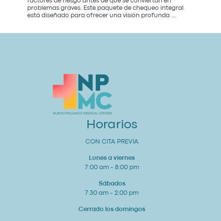
factores de riesgo antes de que se conviertan en
problemas graves. Este paquete de chequeo integral
Paquete
está diseñado para ofrecer una visión profunda
...
de
Chequeo
de
Salud
Cardiovascular
Integral
Un
Estudio
para
tu
Corazón
y
Bienestar
General
Horarios
CON CITA PREVIA
Lunes a viernes
7:00 am - 8:00 pm
Sábados
7:30 am - 2:00 pm
Cerrado los domingos