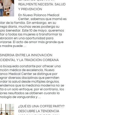
REALMENTE NECESITA: SALUD
Y PREVENCIÓN
En Nuevo Polanco Medical
Center, sabemos que mamá es
pilar de la familia. Sin embargo, en su
rega diaria, muchas veces posterga su
pio bienestar. Este 10 de mayo, queremos
itar a todas las mujeres a transformar la
ebración en una oportunidad para
orizarse. El acto de amor más grande que
El
a madre puede
...
Regalo
que
 SINERGIA ENTRE LA INNOVACIÓN
Mamá
CIDENTAL Y LA TRADICIÓN COREANA
Realmente
Necesita:
la búsqueda constante por ofrecer una
Salud
nción médica de excelencia, Nuevo
y
anco Medical Center se distingue por
Prevención
egrar diversas disciplinas que permiten
rdar la salud desde múltiples ángulos.
endemos que la medicina moderna no se
ita a un solo enfoque; por el contrario, los
ores resultados se obtienen cuando la
La
nología de vanguardia y
...
Sinergia
entre
¿QUÉ ES UNA COFFEE PARTY?
la
DESCUBRE LA TENDENCIA
Innovación