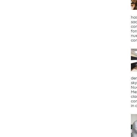
has
sac
con
for
nue
con
den
sky
Nue
Mex
cla
com
in 