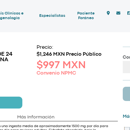
is Clínicos e
Paciente
Especialistas
genología
Foráneo
Precio:
E 24
$1,246 MXN Precio Público
Com
INA
$997 MXN
Convenio NPMC
Más
Más Información
con una ingesta media de aproximadamente 1500 mg por día para