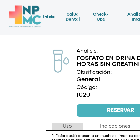
Salud
Check-
Anális
Inicio
Dental
Ups
Ima
Análisis:
FOSFATO EN ORINA D
HORAS SIN CREATIN
Clasificación:
General
Código:
1020
RESERVAR
Uso
Indicaciones
El fósforo está presente en muchos alimentos 