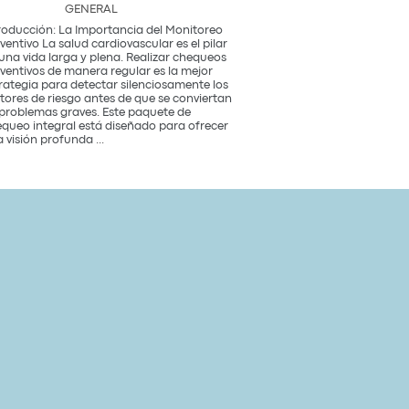
GENERAL
roducción: La Importancia del Monitoreo
ventivo La salud cardiovascular es el pilar
una vida larga y plena. Realizar chequeos
ventivos de manera regular es la mejor
rategia para detectar silenciosamente los
tores de riesgo antes de que se conviertan
problemas graves. Este paquete de
queo integral está diseñado para ofrecer
Paquete
 visión profunda
...
de
Chequeo
de
Salud
Cardiovascular
Integral
Un
Estudio
para
tu
Corazón
y
Bienestar
General