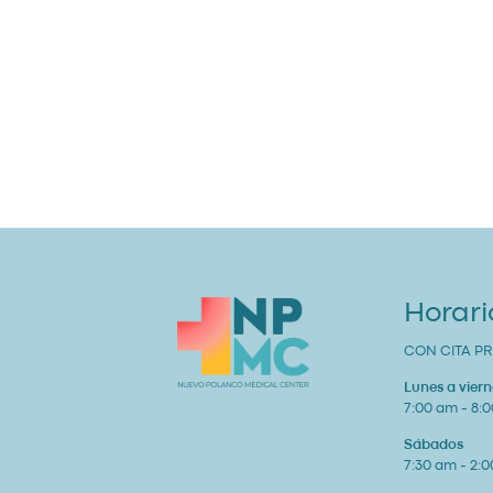
Horari
CON CITA PR
Lunes a viern
7:00 am - 8:
Sábados
7:30 am - 2: