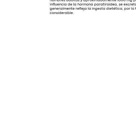
hombres adultos y aproximadamente 1000 mg por 
influencia de la hormona paratiroidea, se excreta
generalmente refleja la ingesta dietética, por lo
considerable.