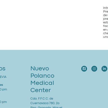
Int
Pre
de 
pre
est
fac
en 
che
una
os
Nuevo
Polanco
EVIA
Medical
es
Center
00 pm
Cda. F.F.C.C. de
00 pm
Cuernavaca 780, 2o
Piso, Granada, Miguel