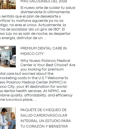
MÁS SALUDABLE DEL 2026
Occidental
y
El nuevo arte de cuidar tu salud
la
divirtiendote Si últimamente
Tradición
 sentido que el plan de desvelarte y
Coreana
rificar tu mañana siguiente ya no va
tigo, no eres el único. Actualmente, la
ma de socializar dio un giro de 180°. El
vo lujo no es salir de noche; es despertar
¿Qué
 energía, disfrutar de un
...
es
una
PREMIUM DENTAL CARE IN
Coffee
MEXICO CITY:
Party?
Descubre
Why Nuevo Polanco Medical
la
Center is Your Best Choice? Are
tendencia
you looking for premium
más
tal care but worried about the
saludable
rocketing costs in the U.S.? Welcome to
del
vo Polanco Medical Center (NPMC) in
2026
ico City, your #1 destination for world-
ss dental health services. At NPMC, we
bine quality, affordability, and efficiency
Premium
one luxurious place,
...
Dental
Care
PAQUETE DE CHEQUEO DE
in
SALUD CARDIOVASCULAR
Mexico
INTEGRAL UN ESTUDIO PARA
City:
TU CORAZÓN Y BIENESTAR