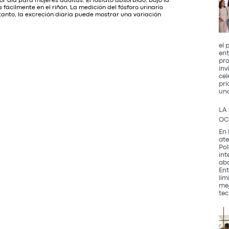
día para mujeres adultas. El fosfato absorbido, bajo la
 fácilmente en el riñón. La medición del fósforo urinario
 tanto, la excreción diaria puede mostrar una variación
el 
ent
pro
inv
cel
pri
un
LA
OC
En 
ate
Pol
int
abo
Ent
lim
mej
tec