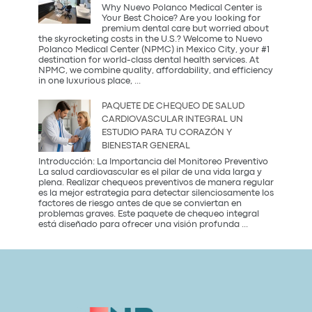
Descubre
Why Nuevo Polanco Medical Center is
la
Your Best Choice? Are you looking for
tendencia
premium dental care but worried about
más
the skyrocketing costs in the U.S.? Welcome to Nuevo
saludable
Polanco Medical Center (NPMC) in Mexico City, your #1
del
destination for world-class dental health services. At
2026
NPMC, we combine quality, affordability, and efficiency
Premium
in one luxurious place,
...
Dental
Care
PAQUETE DE CHEQUEO DE SALUD
in
CARDIOVASCULAR INTEGRAL UN
Mexico
ESTUDIO PARA TU CORAZÓN Y
City:
BIENESTAR GENERAL
Introducción: La Importancia del Monitoreo Preventivo
La salud cardiovascular es el pilar de una vida larga y
plena. Realizar chequeos preventivos de manera regular
es la mejor estrategia para detectar silenciosamente los
factores de riesgo antes de que se conviertan en
problemas graves. Este paquete de chequeo integral
Paquete
está diseñado para ofrecer una visión profunda
...
de
Chequeo
de
Salud
Cardiovascular
Integral
Un
Estudio