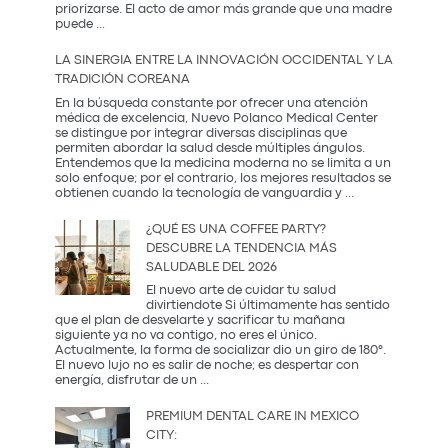
priorizarse. El acto de amor más grande que una madre
El
puede
...
Regalo
que
LA SINERGIA ENTRE LA INNOVACIÓN OCCIDENTAL Y LA
Mamá
TRADICIÓN COREANA
Realmente
Necesita:
En la búsqueda constante por ofrecer una atención
Salud
médica de excelencia, Nuevo Polanco Medical Center
y
se distingue por integrar diversas disciplinas que
Prevención
permiten abordar la salud desde múltiples ángulos.
Entendemos que la medicina moderna no se limita a un
solo enfoque; por el contrario, los mejores resultados se
La
obtienen cuando la tecnología de vanguardia y
...
Sinergia
entre
¿QUÉ ES UNA COFFEE PARTY?
la
DESCUBRE LA TENDENCIA MÁS
Innovación
SALUDABLE DEL 2026
Occidental
y
El nuevo arte de cuidar tu salud
la
divirtiendote Si últimamente has sentido
Tradición
que el plan de desvelarte y sacrificar tu mañana
Coreana
siguiente ya no va contigo, no eres el único.
Actualmente, la forma de socializar dio un giro de 180°.
El nuevo lujo no es salir de noche; es despertar con
¿Qué
energía, disfrutar de un
...
es
una
PREMIUM DENTAL CARE IN MEXICO
Coffee
CITY:
Party?