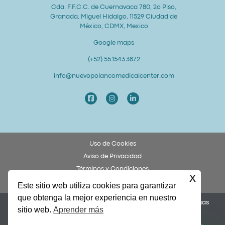
Cda. F.F.C.C. de Cuernavaca 780, 2o Piso,
Granada, Miguel Hidalgo, 11529 Ciudad de
México, CDMX, Mexico
Google maps
(+52) 55 1543 3872
info@nuevopolancomedicalcenter.com
Uso de Cookies
Aviso de Privacidad
Términos y Condiciones
x
Derechos y Obligaciones del Paciente
Este sitio web utiliza cookies para garantizar
que obtenga la mejor experiencia en nuestro
Permiso COFEPRIS 253300201A0049. Dr. Federico Ulises Villegas
sitio web.
Aprender más
García, Cédula 8873972.