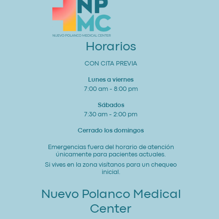
para
tu
Corazón
y
Bienestar
General
Horarios
CON CITA PREVIA
Lunes a viernes
7:00 am - 8:00 pm
Sábados
7:30 am - 2:00 pm
Cerrado los domingos
Emergencias fuera del horario de atención
únicamente para pacientes actuales.
Si vives en la zona visítanos para un chequeo
inicial.
Nuevo Polanco Medical
Center