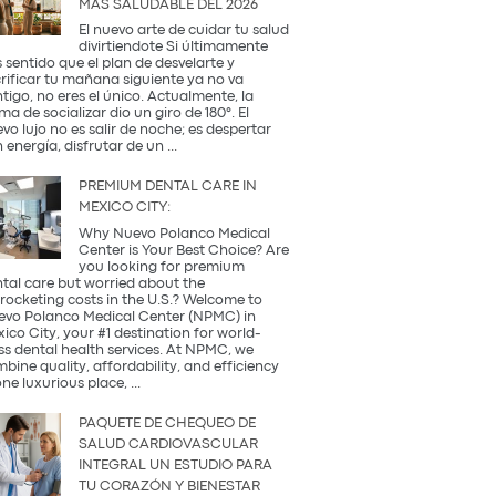
MÁS SALUDABLE DEL 2026
Occidental
y
El nuevo arte de cuidar tu salud
la
divirtiendote Si últimamente
Tradición
 sentido que el plan de desvelarte y
Coreana
rificar tu mañana siguiente ya no va
tigo, no eres el único. Actualmente, la
ma de socializar dio un giro de 180°. El
vo lujo no es salir de noche; es despertar
¿Qué
 energía, disfrutar de un
...
es
una
PREMIUM DENTAL CARE IN
Coffee
MEXICO CITY:
Party?
Descubre
Why Nuevo Polanco Medical
la
Center is Your Best Choice? Are
tendencia
you looking for premium
más
tal care but worried about the
saludable
rocketing costs in the U.S.? Welcome to
del
vo Polanco Medical Center (NPMC) in
2026
ico City, your #1 destination for world-
ss dental health services. At NPMC, we
bine quality, affordability, and efficiency
Premium
one luxurious place,
...
Dental
Care
PAQUETE DE CHEQUEO DE
in
SALUD CARDIOVASCULAR
Mexico
INTEGRAL UN ESTUDIO PARA
City:
TU CORAZÓN Y BIENESTAR