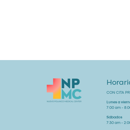
Horari
CON CITA PR
Lunes a viern
7:00 am - 8:
Sábados
7:30 am - 2: