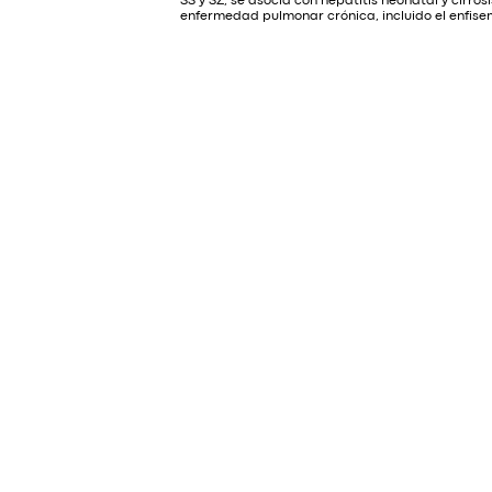
SS y SZ, se asocia con hepatitis neonatal y cirrosi
enfermedad pulmonar crónica, incluido el enfisem