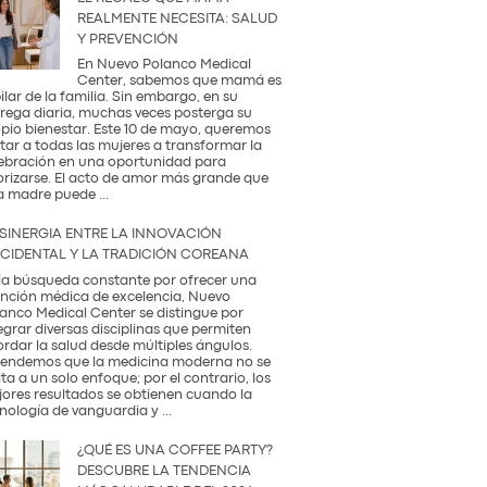
REALMENTE NECESITA: SALUD
Y PREVENCIÓN
En Nuevo Polanco Medical
Center, sabemos que mamá es
pilar de la familia. Sin embargo, en su
rega diaria, muchas veces posterga su
pio bienestar. Este 10 de mayo, queremos
itar a todas las mujeres a transformar la
ebración en una oportunidad para
orizarse. El acto de amor más grande que
El
a madre puede
...
Regalo
que
 SINERGIA ENTRE LA INNOVACIÓN
Mamá
CIDENTAL Y LA TRADICIÓN COREANA
Realmente
Necesita:
la búsqueda constante por ofrecer una
Salud
nción médica de excelencia, Nuevo
y
anco Medical Center se distingue por
Prevención
egrar diversas disciplinas que permiten
rdar la salud desde múltiples ángulos.
endemos que la medicina moderna no se
ita a un solo enfoque; por el contrario, los
ores resultados se obtienen cuando la
La
nología de vanguardia y
...
Sinergia
entre
¿QUÉ ES UNA COFFEE PARTY?
la
DESCUBRE LA TENDENCIA
Innovación