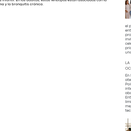
s infantil. En los adultos, estos fenotipos están asociados con la
a y la bronquitis crónica.
el 
ent
pro
inv
cel
pri
un
LA
OC
En 
ate
Pol
int
abo
Ent
lim
mej
tec