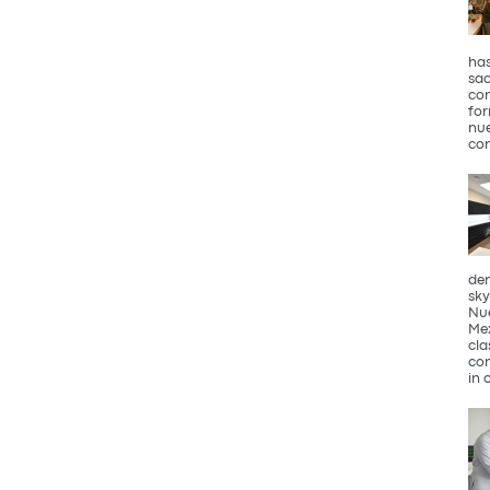
has
sac
con
for
nue
con
den
sky
Nue
Mex
cla
com
in 