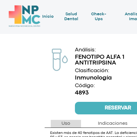
Salud
Check-
Anális
Inicio
Dental
Ups
Ima
Análisis:
FENOTIPO ALFA 1
ANTITRIPSINA
Clasificación:
Inmunología
Código:
4893
RESERVAR
Uso
Indicaciones
Existen más de 40 fenotipos de AAT. La deficienc