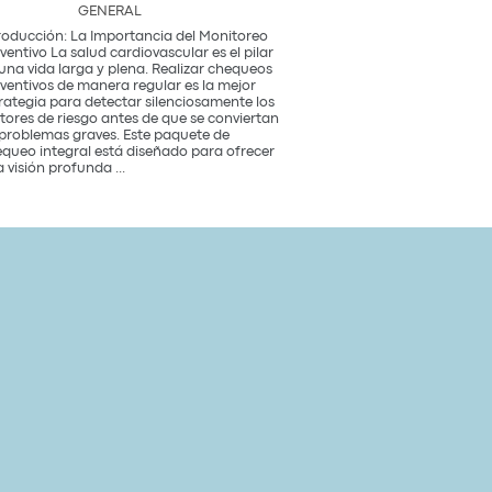
GENERAL
roducción: La Importancia del Monitoreo
ventivo La salud cardiovascular es el pilar
una vida larga y plena. Realizar chequeos
ventivos de manera regular es la mejor
rategia para detectar silenciosamente los
tores de riesgo antes de que se conviertan
problemas graves. Este paquete de
queo integral está diseñado para ofrecer
Paquete
 visión profunda
...
de
Chequeo
de
Salud
Cardiovascular
Integral
Un
Estudio
para
tu
Corazón
y
Bienestar
General