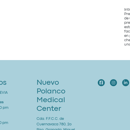
Int
Pre
de 
pre
est
fac
en 
che
una
os
Nuevo
Polanco
EVIA
Medical
es
Center
00 pm
Cda. F.F.C.C. de
00 pm
Cuernavaca 780, 2o
Piso, Granada, Miguel