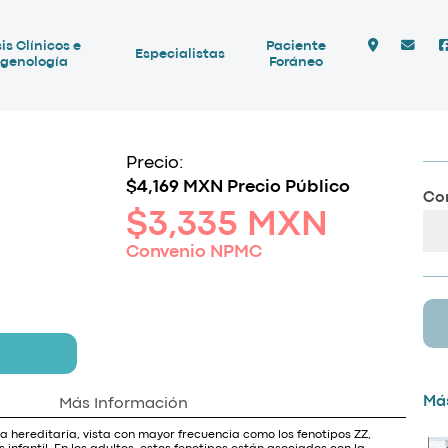
is Clínicos e
Paciente
Especialistas
genología
Foráneo
Precio:
$4,169 MXN Precio Público
Com
$3,335 MXN
Convenio NPMC
Más
Más Información
ia hereditaria, vista con mayor frecuencia como los fenotipos ZZ,