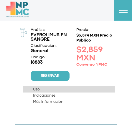
Análisis:
Precio:
EVEROLIMUS EN
$3,574 MXN Precio
SANGRE
Público
Clasificación:
$2,859
General
MXN
Código:
18883
Convenio NPMC
RESERVAR
Uso
Indicaciones
Más Información