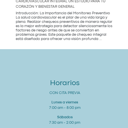
CARDIOVASCULAR INTEGRAL UN ESTUDIO PARA TU
Mexico
CORAZÓN Y BIENESTAR GENERAL
City:
Introducción: La Importancia del Monitoreo Preventivo
La salud cardiovascular es el pilar de una vida larga y
plena. Realizar chequeos preventivos de manera regular
es la mejor estrategia para detectar silenciosamente los
factores de riesgo antes de que se conviertan en
problemas graves. Este paquete de chequeo integral
Paquete
está diseñado para ofrecer una visión profunda
...
de
Chequeo
de
Salud
Cardiovascular
Integral
Un
Estudio
para
Horarios
tu
Corazón
y
CON CITA PREVIA
Bienestar
General
Lunes a viernes
7:00 am - 8:00 pm
Sábados
7:30 am - 2:00 pm