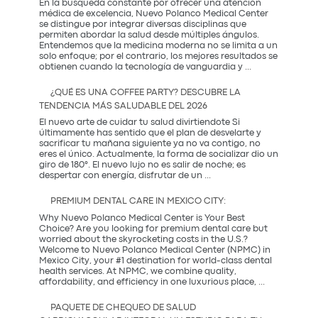
En la búsqueda constante por ofrecer una atención
Salud
médica de excelencia, Nuevo Polanco Medical Center
y
se distingue por integrar diversas disciplinas que
Prevención
permiten abordar la salud desde múltiples ángulos.
Entendemos que la medicina moderna no se limita a un
solo enfoque; por el contrario, los mejores resultados se
La
obtienen cuando la tecnología de vanguardia y
...
Sinergia
entre
¿QUÉ ES UNA COFFEE PARTY? DESCUBRE LA
la
TENDENCIA MÁS SALUDABLE DEL 2026
Innovación
Occidental
El nuevo arte de cuidar tu salud divirtiendote Si
y
últimamente has sentido que el plan de desvelarte y
la
sacrificar tu mañana siguiente ya no va contigo, no
Tradición
eres el único. Actualmente, la forma de socializar dio un
Coreana
giro de 180°. El nuevo lujo no es salir de noche; es
¿Qué
despertar con energía, disfrutar de un
...
es
una
PREMIUM DENTAL CARE IN MEXICO CITY:
Coffee
Party?
Why Nuevo Polanco Medical Center is Your Best
Descubre
Choice? Are you looking for premium dental care but
la
worried about the skyrocketing costs in the U.S.?
tendencia
Welcome to Nuevo Polanco Medical Center (NPMC) in
más
Mexico City, your #1 destination for world-class dental
saludable
health services. At NPMC, we combine quality,
Premium
del
affordability, and efficiency in one luxurious place,
...
Dental
2026
Care
PAQUETE DE CHEQUEO DE SALUD
in