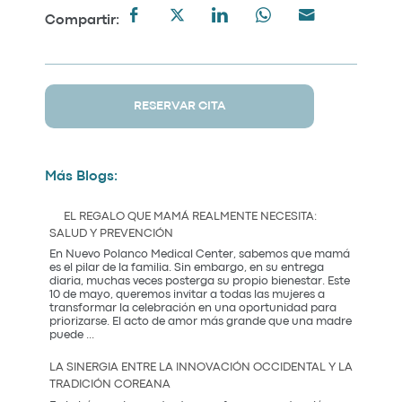
Compartir:
RESERVAR CITA
Más Blogs:
EL REGALO QUE MAMÁ REALMENTE NECESITA:
SALUD Y PREVENCIÓN
En Nuevo Polanco Medical Center, sabemos que mamá
es el pilar de la familia. Sin embargo, en su entrega
diaria, muchas veces posterga su propio bienestar. Este
10 de mayo, queremos invitar a todas las mujeres a
transformar la celebración en una oportunidad para
priorizarse. El acto de amor más grande que una madre
El
puede
...
Regalo
que
LA SINERGIA ENTRE LA INNOVACIÓN OCCIDENTAL Y LA
Mamá
TRADICIÓN COREANA
Realmente
Necesita: