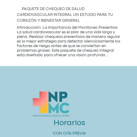
Dental
2026
Care
PAQUETE DE CHEQUEO DE SALUD
in
CARDIOVASCULAR INTEGRAL UN ESTUDIO PARA TU
Mexico
CORAZÓN Y BIENESTAR GENERAL
City:
Introducción: La Importancia del Monitoreo Preventivo
La salud cardiovascular es el pilar de una vida larga y
plena. Realizar chequeos preventivos de manera regular
es la mejor estrategia para detectar silenciosamente los
factores de riesgo antes de que se conviertan en
problemas graves. Este paquete de chequeo integral
Paquete
está diseñado para ofrecer una visión profunda
...
de
Chequeo
de
Salud
Cardiovascular
Integral
Un
Estudio
para
tu
Corazón
y
Bienestar
General
Horarios
CON CITA PREVIA