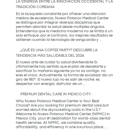
LA SINERGIA ENTRE LA INNOVACIÓN OCCIDENTAL Y LA
Mamá
TRADICIÓN COREANA
Realmente
Necesita:
En la búsqueda constante por ofrecer una atención
Salud
médica de excelencia, Nuevo Polanco Medical Center
y
se distingue por integrar diversas disciplinas que
Prevención
permiten abordar la salud desde múltiples ángulos.
Entendemos que la medicina moderna no se limita a un
solo enfoque; por el contrario, los mejores resultados se
La
obtienen cuando la tecnología de vanguardia y
...
Sinergia
entre
¿QUÉ ES UNA COFFEE PARTY? DESCUBRE LA
la
TENDENCIA MÁS SALUDABLE DEL 2026
Innovación
Occidental
El nuevo arte de cuidar tu salud divirtiendote Si
y
últimamente has sentido que el plan de desvelarte y
la
sacrificar tu mañana siguiente ya no va contigo, no
Tradición
eres el único. Actualmente, la forma de socializar dio un
Coreana
giro de 180°. El nuevo lujo no es salir de noche; es
¿Qué
despertar con energía, disfrutar de un
...
es
una
PREMIUM DENTAL CARE IN MEXICO CITY:
Coffee
Party?
Why Nuevo Polanco Medical Center is Your Best
Descubre
Choice? Are you looking for premium dental care but
la
worried about the skyrocketing costs in the U.S.?
tendencia
Welcome to Nuevo Polanco Medical Center (NPMC) in
más
Mexico City, your #1 destination for world-class dental
saludable
health services. At NPMC, we combine quality,
Premium
del
affordability, and efficiency in one luxurious place,
...