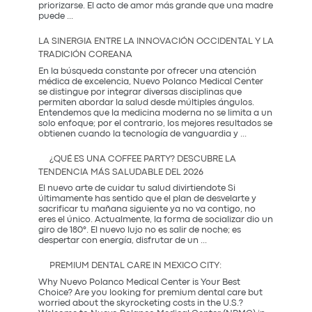
priorizarse. El acto de amor más grande que una madre
El
puede
...
Regalo
que
LA SINERGIA ENTRE LA INNOVACIÓN OCCIDENTAL Y LA
Mamá
TRADICIÓN COREANA
Realmente
Necesita:
En la búsqueda constante por ofrecer una atención
Salud
médica de excelencia, Nuevo Polanco Medical Center
y
se distingue por integrar diversas disciplinas que
Prevención
permiten abordar la salud desde múltiples ángulos.
Entendemos que la medicina moderna no se limita a un
solo enfoque; por el contrario, los mejores resultados se
La
obtienen cuando la tecnología de vanguardia y
...
Sinergia
entre
¿QUÉ ES UNA COFFEE PARTY? DESCUBRE LA
la
TENDENCIA MÁS SALUDABLE DEL 2026
Innovación
Occidental
El nuevo arte de cuidar tu salud divirtiendote Si
y
últimamente has sentido que el plan de desvelarte y
la
sacrificar tu mañana siguiente ya no va contigo, no
Tradición
eres el único. Actualmente, la forma de socializar dio un
Coreana
giro de 180°. El nuevo lujo no es salir de noche; es
¿Qué
despertar con energía, disfrutar de un
...
es
una
PREMIUM DENTAL CARE IN MEXICO CITY:
Coffee
Party?
Why Nuevo Polanco Medical Center is Your Best
Descubre
Choice? Are you looking for premium dental care but
la
worried about the skyrocketing costs in the U.S.?