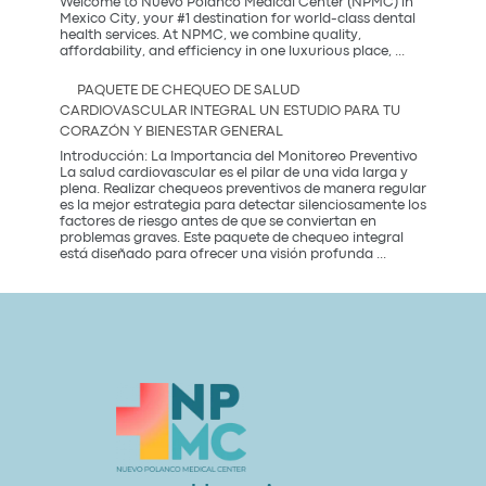
tendencia
Welcome to Nuevo Polanco Medical Center (NPMC) in
más
Mexico City, your #1 destination for world-class dental
saludable
health services. At NPMC, we combine quality,
Premium
del
affordability, and efficiency in one luxurious place,
...
Dental
2026
Care
PAQUETE DE CHEQUEO DE SALUD
in
CARDIOVASCULAR INTEGRAL UN ESTUDIO PARA TU
Mexico
CORAZÓN Y BIENESTAR GENERAL
City:
Introducción: La Importancia del Monitoreo Preventivo
La salud cardiovascular es el pilar de una vida larga y
plena. Realizar chequeos preventivos de manera regular
es la mejor estrategia para detectar silenciosamente los
factores de riesgo antes de que se conviertan en
problemas graves. Este paquete de chequeo integral
Paquete
está diseñado para ofrecer una visión profunda
...
de
Chequeo
de
Salud
Cardiovascular
Integral
Un
Estudio
para
tu
Corazón
y
Bienestar
General