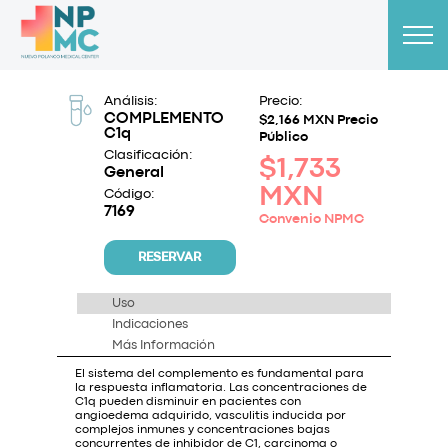
Análisis:
Precio:
COMPLEMENTO
$2,166 MXN Precio
C1q
Público
Clasificación:
$1,733
General
MXN
Código:
7169
Convenio NPMC
RESERVAR
Uso
Indicaciones
Más Información
El sistema del complemento es fundamental para
la respuesta inflamatoria. Las concentraciones de
C1q pueden disminuir en pacientes con
angioedema adquirido, vasculitis inducida por
complejos inmunes y concentraciones bajas
concurrentes de inhibidor de C1, carcinoma o