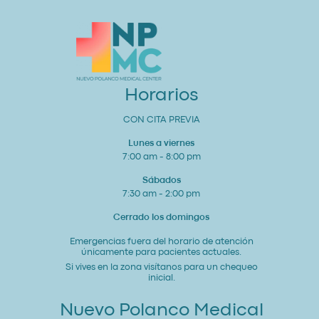
Integral
Un
Estudio
para
tu
Corazón
y
Bienestar
General
Horarios
CON CITA PREVIA
Lunes a viernes
7:00 am - 8:00 pm
Sábados
7:30 am - 2:00 pm
Cerrado los domingos
Emergencias fuera del horario de atención
únicamente para pacientes actuales.
Si vives en la zona visítanos para un chequeo
inicial.
Nuevo Polanco Medical