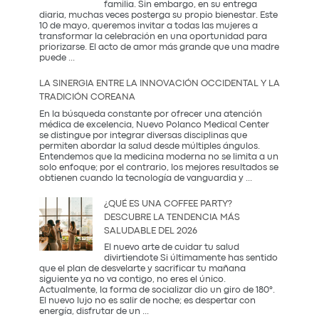
familia. Sin embargo, en su entrega
diaria, muchas veces posterga su propio bienestar. Este
10 de mayo, queremos invitar a todas las mujeres a
transformar la celebración en una oportunidad para
priorizarse. El acto de amor más grande que una madre
El
puede
...
Regalo
que
LA SINERGIA ENTRE LA INNOVACIÓN OCCIDENTAL Y LA
Mamá
TRADICIÓN COREANA
Realmente
Necesita:
En la búsqueda constante por ofrecer una atención
Salud
médica de excelencia, Nuevo Polanco Medical Center
y
se distingue por integrar diversas disciplinas que
Prevención
permiten abordar la salud desde múltiples ángulos.
Entendemos que la medicina moderna no se limita a un
solo enfoque; por el contrario, los mejores resultados se
La
obtienen cuando la tecnología de vanguardia y
...
Sinergia
entre
¿QUÉ ES UNA COFFEE PARTY?
la
DESCUBRE LA TENDENCIA MÁS
Innovación
SALUDABLE DEL 2026
Occidental
y
El nuevo arte de cuidar tu salud
la
divirtiendote Si últimamente has sentido
Tradición
que el plan de desvelarte y sacrificar tu mañana
Coreana
siguiente ya no va contigo, no eres el único.
Actualmente, la forma de socializar dio un giro de 180°.
El nuevo lujo no es salir de noche; es despertar con
¿Qué
energía, disfrutar de un
...