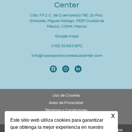
Center
Cda. F.F.C.C. de Cuernavaca 780, 2o Piso,
Granada, Miguel Hidalgo, 11529 Ciudad de
México, CDMX, Mexico
Google maps
(+52) 55 1543 3872
info@nuevopolancomedicalcenter.com
Uso de Cookies
Aviso de Privacidad
Términos y Condiciones
x
Derechos y Obligaciones del Paciente
Este sitio web utiliza cookies para garantizar
que obtenga la mejor experiencia en nuestro
Permiso COFEPRIS 253300201A0049. Dr. Federico Ulises Villegas