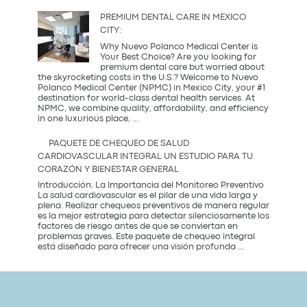
es
una
PREMIUM DENTAL CARE IN MEXICO
Coffee
CITY:
Party?
Descubre
Why Nuevo Polanco Medical Center is
la
Your Best Choice? Are you looking for
tendencia
premium dental care but worried about
más
the skyrocketing costs in the U.S.? Welcome to Nuevo
saludable
Polanco Medical Center (NPMC) in Mexico City, your #1
del
destination for world-class dental health services. At
2026
NPMC, we combine quality, affordability, and efficiency
Premium
in one luxurious place,
...
Dental
Care
PAQUETE DE CHEQUEO DE SALUD
in
CARDIOVASCULAR INTEGRAL UN ESTUDIO PARA TU
Mexico
CORAZÓN Y BIENESTAR GENERAL
City:
Introducción: La Importancia del Monitoreo Preventivo
La salud cardiovascular es el pilar de una vida larga y
plena. Realizar chequeos preventivos de manera regular
es la mejor estrategia para detectar silenciosamente los
factores de riesgo antes de que se conviertan en
problemas graves. Este paquete de chequeo integral
Paquete
está diseñado para ofrecer una visión profunda
...
de
Chequeo
de
Salud
Cardiovascular