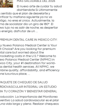
MÁS SALUDABLE DEL 2026
Occidental
y
El nuevo arte de cuidar tu salud
la
divirtiendote Si últimamente
Tradición
 sentido que el plan de desvelarte y
Coreana
rificar tu mañana siguiente ya no va
tigo, no eres el único. Actualmente, la
ma de socializar dio un giro de 180°. El
vo lujo no es salir de noche; es despertar
¿Qué
 energía, disfrutar de un
...
es
una
PREMIUM DENTAL CARE IN MEXICO CITY:
Coffee
Party?
 Nuevo Polanco Medical Center is Your
Descubre
t Choice? Are you looking for premium
la
tal care but worried about the
tendencia
rocketing costs in the U.S.? Welcome to
más
vo Polanco Medical Center (NPMC) in
saludable
ico City, your #1 destination for world-
del
ss dental health services. At NPMC, we
2026
bine quality, affordability, and efficiency
Premium
one luxurious place,
...
Dental
Care
PAQUETE DE CHEQUEO DE SALUD
in
RDIOVASCULAR INTEGRAL UN ESTUDIO
Mexico
RA TU CORAZÓN Y BIENESTAR GENERAL
City:
roducción: La Importancia del Monitoreo
ventivo La salud cardiovascular es el pilar
una vida larga y plena. Realizar chequeos