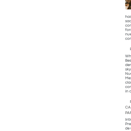
has
sac
con
for
nue
con
Why
Bes
den
sky
Nue
Mex
cla
com
in 
CA
PA
Int
Pre
de 