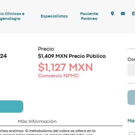
is Clínicos e
Paciente
Especialistas
genología
Foráneo
Precio:
 24
$1,409 MXN Precio Público
Com
$1,127 MXN
Convenio NPMC
Más
Más Información
chas enzimas. El metabolismo del cobre se altera en la