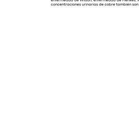
enfermedad de Wilson, enfermedad de Menkes, la cir
concentraciones urinarias de cobre también son 