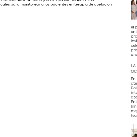
rosis biliar primaria y la cirrosis infantil india. Las
útiles para monitorear a los pacientes en terapia de quelación.
el 
ent
pro
inv
cel
pri
un
LA
OC
En 
ate
Pol
int
abo
Ent
lim
mej
tec