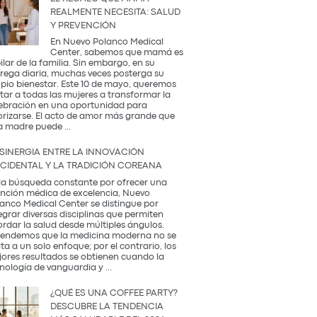
REALMENTE NECESITA: SALUD
Y PREVENCIÓN
En Nuevo Polanco Medical
Center, sabemos que mamá es
pilar de la familia. Sin embargo, en su
rega diaria, muchas veces posterga su
pio bienestar. Este 10 de mayo, queremos
itar a todas las mujeres a transformar la
ebración en una oportunidad para
orizarse. El acto de amor más grande que
El
a madre puede
...
Regalo
que
 SINERGIA ENTRE LA INNOVACIÓN
Mamá
CIDENTAL Y LA TRADICIÓN COREANA
Realmente
Necesita:
la búsqueda constante por ofrecer una
Salud
nción médica de excelencia, Nuevo
y
anco Medical Center se distingue por
Prevención
egrar diversas disciplinas que permiten
rdar la salud desde múltiples ángulos.
endemos que la medicina moderna no se
ita a un solo enfoque; por el contrario, los
ores resultados se obtienen cuando la
La
nología de vanguardia y
...
Sinergia
entre
¿QUÉ ES UNA COFFEE PARTY?
la
DESCUBRE LA TENDENCIA
Innovación