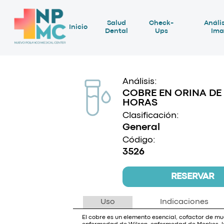
Salud
Check-
Anális
Inicio
Dental
Ups
Ima
Análisis:
COBRE EN ORINA DE
HORAS
Clasificación:
General
Código:
3526
RESERVAR
Uso
Indicaciones
El cobre es un elemento esencial, cofactor de mu