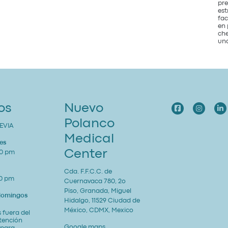
pre
est
fac
en 
che
una
os
Nuevo
Polanco
EVIA
Medical
es
Center
00 pm
Cda. F.F.C.C. de
00 pm
Cuernavaca 780, 2o
Piso, Granada, Miguel
 domingos
Hidalgo, 11529 Ciudad de
México, CDMX, Mexico
 fuera del
atención
Google maps