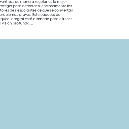
ventivos de manera regular es la mejor
rategia para detectar silenciosamente los
tores de riesgo antes de que se conviertan
problemas graves. Este paquete de
queo integral está diseñado para ofrecer
Paquete
 visión profunda
...
de
Chequeo
de
Salud
Cardiovascular
Integral
Un
Estudio
para
tu
Corazón
y
Bienestar
General