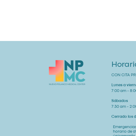
Horari
CON CITA PR
Lunes a viern
7:00 am - 8:
Sábados
7:30 am - 2:
Cerrado los
Emergencias
horario de 