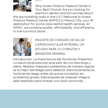
CITY:
Party?
Descubre
Why Nuevo Polanco Medical Center is
la
Your Best Choice? Are you looking for
tendencia
premium dental care but worried about
más
the skyrocketing costs in the U.S.? Welcome to Nuevo
saludable
Polanco Medical Center (NPMC) in Mexico City, your #1
del
destination for world-class dental health services. At
2026
NPMC, we combine quality, affordability, and efficiency
Premium
in one luxurious place,
...
Dental
Care
PAQUETE DE CHEQUEO DE SALUD
in
CARDIOVASCULAR INTEGRAL UN
Mexico
ESTUDIO PARA TU CORAZÓN Y
City:
BIENESTAR GENERAL
Introducción: La Importancia del Monitoreo Preventivo
La salud cardiovascular es el pilar de una vida larga y
plena. Realizar chequeos preventivos de manera regular
es la mejor estrategia para detectar silenciosamente los
factores de riesgo antes de que se conviertan en
problemas graves. Este paquete de chequeo integral
Paquete
está diseñado para ofrecer una visión profunda
...
de
Chequeo
de
Salud
Cardiovascular
Integral
Un