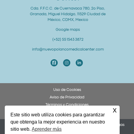
Cda. F.F.C.C. de Cuernavaca 780, 2o Piso,
Granada, Miguel Hidalgo, 11529 Ciudad de
México, CDMX, Mexico
Google maps
(+52) 55 1543 3872
info@nuevopolancomedicalcenter.com
Uso de Cookies
Aviso de Privacidad
Términos y Condiciones
x
Derechos y Obligaciones del Paciente
Este sitio web utiliza cookies para garantizar
que obtenga la mejor experiencia en nuestro
Permiso COFEPRIS 253300201A0049. Dr. Federico Ulises Villegas
sitio web.
Aprender más
García, Cédula 8873972.