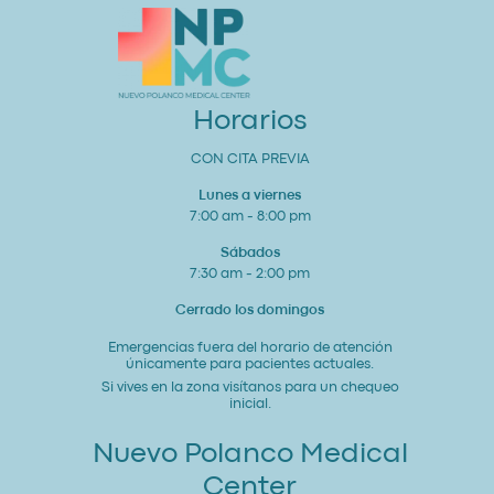
Estudio
para
tu
Corazón
y
Bienestar
General
Horarios
CON CITA PREVIA
Lunes a viernes
7:00 am - 8:00 pm
Sábados
7:30 am - 2:00 pm
Cerrado los domingos
Emergencias fuera del horario de atención
únicamente para pacientes actuales.
Si vives en la zona visítanos para un chequeo
inicial.
Nuevo Polanco Medical
Center