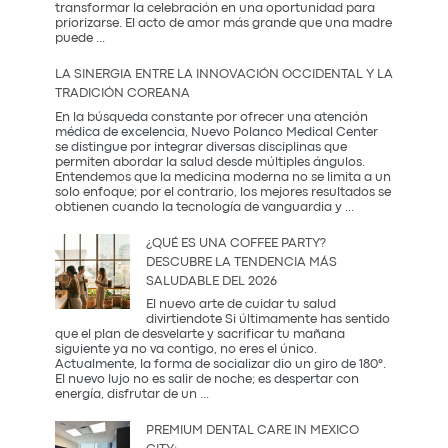
transformar la celebración en una oportunidad para
priorizarse. El acto de amor más grande que una madre
El
puede
...
Regalo
que
LA SINERGIA ENTRE LA INNOVACIÓN OCCIDENTAL Y LA
Mamá
TRADICIÓN COREANA
Realmente
Necesita:
En la búsqueda constante por ofrecer una atención
Salud
médica de excelencia, Nuevo Polanco Medical Center
y
se distingue por integrar diversas disciplinas que
Prevención
permiten abordar la salud desde múltiples ángulos.
Entendemos que la medicina moderna no se limita a un
solo enfoque; por el contrario, los mejores resultados se
La
obtienen cuando la tecnología de vanguardia y
...
Sinergia
entre
¿QUÉ ES UNA COFFEE PARTY?
la
DESCUBRE LA TENDENCIA MÁS
Innovación
SALUDABLE DEL 2026
Occidental
y
El nuevo arte de cuidar tu salud
la
divirtiendote Si últimamente has sentido
Tradición
que el plan de desvelarte y sacrificar tu mañana
Coreana
siguiente ya no va contigo, no eres el único.
Actualmente, la forma de socializar dio un giro de 180°.
El nuevo lujo no es salir de noche; es despertar con
¿Qué
energía, disfrutar de un
...
es
una
PREMIUM DENTAL CARE IN MEXICO
Coffee