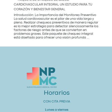
in
CARDIOVASCULAR INTEGRAL UN ESTUDIO PARA TU
Mexico
CORAZÓN Y BIENESTAR GENERAL
City:
Introducción: La Importancia del Monitoreo Preventivo
La salud cardiovascular es el pilar de una vida larga y
plena. Realizar chequeos preventivos de manera regular
es la mejor estrategia para detectar silenciosamente los
factores de riesgo antes de que se conviertan en
problemas graves. Este paquete de chequeo integral
Paquete
está diseñado para ofrecer una visión profunda
...
de
Chequeo
de
Salud
Cardiovascular
Integral
Un
Estudio
para
tu
Corazón
y
Bienestar
General
Horarios
CON CITA PREVIA
Lunes a viernes