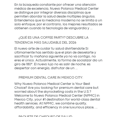
Necesita:
En la búsqueda constante por ofrecer una atención
Salud
médica de excelencia, Nuevo Polanco Medical Center
y
se distingue por integrar diversas disciplinas que
Prevención
permiten abordar la salud desde múltiples ángulos.
Entendemos que la medicina moderna no se limita a un
solo enfoque; por el contrario, los mejores resultados se
La
obtienen cuando la tecnología de vanguardia y
...
Sinergia
entre
¿QUÉ ES UNA COFFEE PARTY? DESCUBRE LA
la
TENDENCIA MÁS SALUDABLE DEL 2026
Innovación
Occidental
El nuevo arte de cuidar tu salud divirtiendote Si
y
últimamente has sentido que el plan de desvelarte y
la
sacrificar tu mañana siguiente ya no va contigo, no
Tradición
eres el único. Actualmente, la forma de socializar dio un
Coreana
giro de 180°. El nuevo lujo no es salir de noche; es
¿Qué
despertar con energía, disfrutar de un
...
es
una
PREMIUM DENTAL CARE IN MEXICO CITY:
Coffee
Party?
Why Nuevo Polanco Medical Center is Your Best
Descubre
Choice? Are you looking for premium dental care but
la
worried about the skyrocketing costs in the U.S.?
tendencia
Welcome to Nuevo Polanco Medical Center (NPMC) in
más
Mexico City, your #1 destination for world-class dental
saludable
health services. At NPMC, we combine quality,
Premium
del
affordability, and efficiency in one luxurious place,
...
Dental
2026
Care
PAQUETE DE CHEQUEO DE SALUD