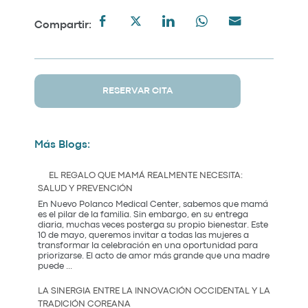
Compartir:
RESERVAR CITA
Más Blogs:
EL REGALO QUE MAMÁ REALMENTE NECESITA:
SALUD Y PREVENCIÓN
En Nuevo Polanco Medical Center, sabemos que mamá
es el pilar de la familia. Sin embargo, en su entrega
diaria, muchas veces posterga su propio bienestar. Este
10 de mayo, queremos invitar a todas las mujeres a
transformar la celebración en una oportunidad para
priorizarse. El acto de amor más grande que una madre
El
puede
...
Regalo
que
LA SINERGIA ENTRE LA INNOVACIÓN OCCIDENTAL Y LA
Mamá
TRADICIÓN COREANA
Realmente