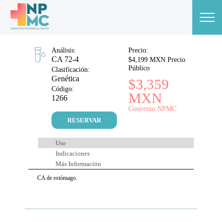
Análisis:
Precio:
CA 72-4
$4,199 MXN Precio
Público
Clasificación:
Genética
$3,359
Código:
MXN
1266
Convenio NPMC
RESERVAR
Uso
Indicaciones
Más Información
CA de estómago.