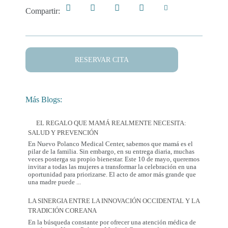
Compartir:
RESERVAR CITA
Más Blogs:
EL REGALO QUE MAMÁ REALMENTE NECESITA:
SALUD Y PREVENCIÓN
En Nuevo Polanco Medical Center, sabemos que mamá es el
pilar de la familia. Sin embargo, en su entrega diaria, muchas
veces posterga su propio bienestar. Este 10 de mayo, queremos
invitar a todas las mujeres a transformar la celebración en una
oportunidad para priorizarse. El acto de amor más grande que
El
una madre puede
...
Regalo
que
LA SINERGIA ENTRE LA INNOVACIÓN OCCIDENTAL Y LA
Mamá
TRADICIÓN COREANA
Realmente
Necesita:
En la búsqueda constante por ofrecer una atención médica de
Salud