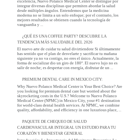
excelencia, Nuevo Polanco Medical Center se distingue por
y
integrar diversas disciplinas que permiten abordar la salud
Prevención
desde múltiples ángulos. Entendemos que la medicina
moderna no se limita a un solo enfoque; por el contrario, los
mejores resultados se obtienen cuando la tecnología de
La
vanguardia y
...
Sinergia
entre
¿QUÉ ES UNA COFFEE PARTY? DESCUBRE LA
la
TENDENCIA MÁS SALUDABLE DEL 2026
Innovación
Occidental
El nuevo arte de cuidar tu salud divirtiendote Si últimamente
y
has sentido que el plan de desvelarte y sacrificar tu mañana
la
siguiente ya no va contigo, no eres el único. Actualmente, la
Tradición
forma de socializar dio un giro de 180°. El nuevo lujo no es
Coreana
¿Qué
salir de noche; es despertar con energía, disfrutar de un
...
es
una
PREMIUM DENTAL CARE IN MEXICO CITY:
Coffee
Party?
Why Nuevo Polanco Medical Center is Your Best Choice? Are
Descubre
you looking for premium dental care but worried about the
la
skyrocketing costs in the U.S.? Welcome to Nuevo Polanco
tendencia
Medical Center (NPMC) in Mexico City, your #1 destination
más
for world-class dental health services. At NPMC, we combine
Premium
saludable
quality, affordability, and efficiency in one luxurious place,
...
Dental
del
Care
2026
PAQUETE DE CHEQUEO DE SALUD
in
CARDIOVASCULAR INTEGRAL UN ESTUDIO PARA TU
Mexico
City:
CORAZÓN Y BIENESTAR GENERAL