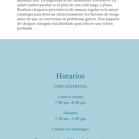
Introducción: La Importancia del Monitoreo Preventivo La
salud cardiovascular es el pilar de una vida larga y plena.
Realizar chequeos preventivos de manera regular es la mejor
estrategia para detectar silenciosamente los factores de riesgo
antes de que se conviertan en problemas graves. Este paquete
de chequeo integral está diseñado para ofrecer una visión
Paquete
profunda
...
de
Chequeo
de
Salud
Cardiovascular
Integral
Un
Estudio
para
Horarios
tu
Corazón
y
CON CITA PREVIA
Bienestar
General
Lunes a viernes
7:00 am - 8:00 pm
Sábados
7:30 am - 2:00 pm
Cerrado los domingos