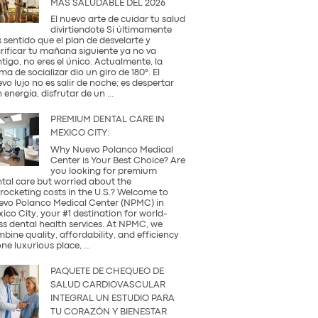
MÁS SALUDABLE DEL 2026
Occidental
y
El nuevo arte de cuidar tu salud
la
divirtiendote Si últimamente
Tradición
 sentido que el plan de desvelarte y
Coreana
rificar tu mañana siguiente ya no va
tigo, no eres el único. Actualmente, la
ma de socializar dio un giro de 180°. El
vo lujo no es salir de noche; es despertar
¿Qué
 energía, disfrutar de un
...
es
una
PREMIUM DENTAL CARE IN
Coffee
MEXICO CITY:
Party?
Descubre
Why Nuevo Polanco Medical
la
Center is Your Best Choice? Are
tendencia
you looking for premium
más
tal care but worried about the
saludable
rocketing costs in the U.S.? Welcome to
del
vo Polanco Medical Center (NPMC) in
2026
ico City, your #1 destination for world-
ss dental health services. At NPMC, we
bine quality, affordability, and efficiency
Premium
one luxurious place,
...
Dental
Care
PAQUETE DE CHEQUEO DE
in
SALUD CARDIOVASCULAR
Mexico
INTEGRAL UN ESTUDIO PARA
City:
TU CORAZÓN Y BIENESTAR