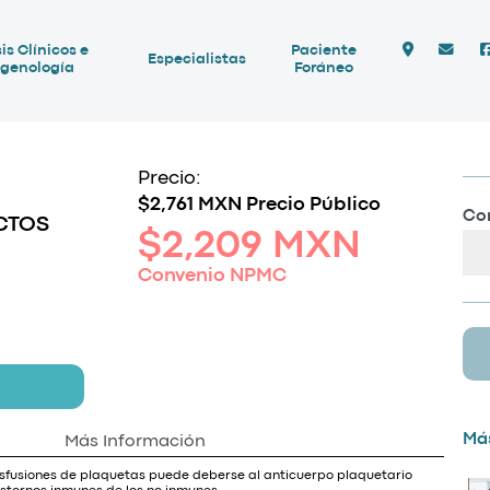
is Clínicos e
Paciente
Especialistas
genología
Foráneo
Precio:
$2,761 MXN Precio Público
Com
CTOS
$2,209 MXN
Convenio NPMC
Más
Más Información
nsfusiones de plaquetas puede deberse al anticuerpo plaquetario