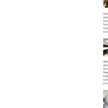
has
sac
con
for
nue
con
den
sky
Nue
Mex
cla
com
in 