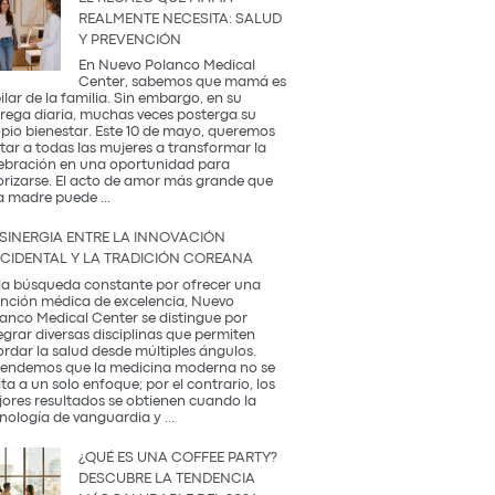
REALMENTE NECESITA: SALUD
Y PREVENCIÓN
En Nuevo Polanco Medical
Center, sabemos que mamá es
pilar de la familia. Sin embargo, en su
rega diaria, muchas veces posterga su
pio bienestar. Este 10 de mayo, queremos
itar a todas las mujeres a transformar la
ebración en una oportunidad para
orizarse. El acto de amor más grande que
El
a madre puede
...
Regalo
que
 SINERGIA ENTRE LA INNOVACIÓN
Mamá
CIDENTAL Y LA TRADICIÓN COREANA
Realmente
Necesita:
la búsqueda constante por ofrecer una
Salud
nción médica de excelencia, Nuevo
y
anco Medical Center se distingue por
Prevención
egrar diversas disciplinas que permiten
rdar la salud desde múltiples ángulos.
endemos que la medicina moderna no se
ita a un solo enfoque; por el contrario, los
ores resultados se obtienen cuando la
La
nología de vanguardia y
...
Sinergia
entre
¿QUÉ ES UNA COFFEE PARTY?
la
DESCUBRE LA TENDENCIA
Innovación