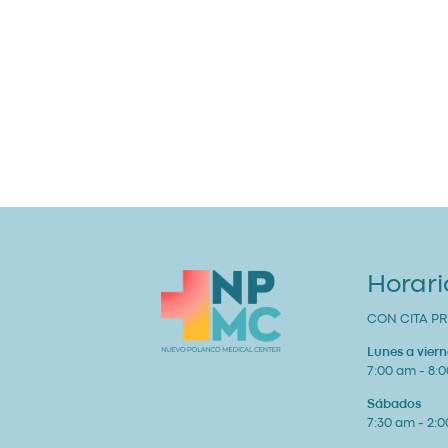
Horari
CON CITA PR
Lunes a viern
7:00 am - 8:
Sábados
7:30 am - 2: