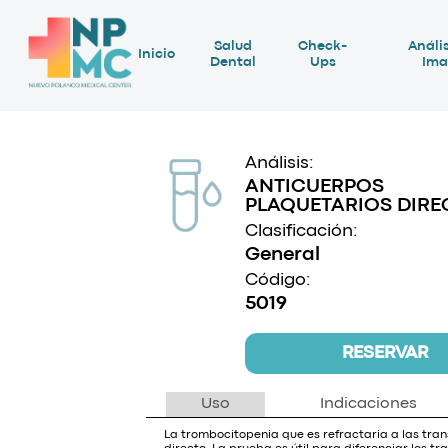
Salud
Check-
Anális
Inicio
Dental
Ups
Ima
Análisis:
ANTICUERPOS
PLAQUETARIOS DIRE
Clasificación:
General
Código:
5019
RESERVAR
Uso
Indicaciones
La trombocitopenia que es refractaria a las tra