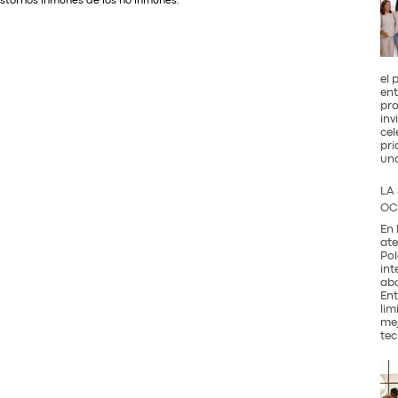
rastornos inmunes de los no inmunes.
el 
ent
pro
inv
cel
pri
un
LA
OC
En 
ate
Pol
int
abo
Ent
lim
mej
tec