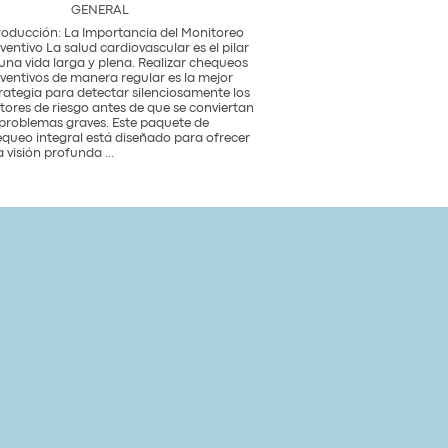
GENERAL
roducción: La Importancia del Monitoreo
ventivo La salud cardiovascular es el pilar
una vida larga y plena. Realizar chequeos
ventivos de manera regular es la mejor
rategia para detectar silenciosamente los
tores de riesgo antes de que se conviertan
problemas graves. Este paquete de
queo integral está diseñado para ofrecer
Paquete
 visión profunda
...
de
Chequeo
de
Salud
Cardiovascular
Integral
Un
Estudio
para
tu
Corazón
y
Bienestar
General