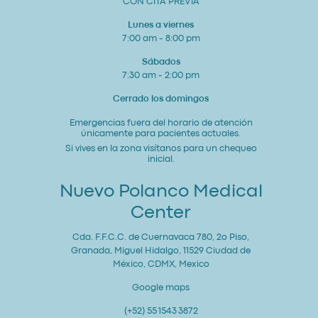
CON CITA PREVIA
Bienestar
General
Lunes a viernes
7:00 am - 8:00 pm
Sábados
7:30 am - 2:00 pm
Cerrado los domingos
Emergencias fuera del horario de atención
únicamente para pacientes actuales.
Si vives en la zona visítanos para un chequeo
inicial.
Nuevo Polanco Medical
Center
Cda. F.F.C.C. de Cuernavaca 780, 2o Piso,
Granada, Miguel Hidalgo, 11529 Ciudad de
México, CDMX, Mexico
Google maps
(+52) 55 1543 3872