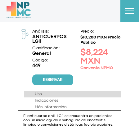
Análisis:
Precio:
ANTICUERPOS
$10,280 MXN Precio
LGI1
Público
Clasificación:
$8,224
General
MXN
Código:
449
Convenio NPMC
RESERVAR
Uso
Indicaciones
Más Información
El anticuerpo anti-LGI1 se encuentra en pacientes
con un inicio agudo o subagudo de encefalitis
límbica o convulsiones distónicas faciobraquiales.