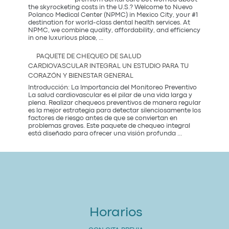
más
the skyrocketing costs in the U.S.? Welcome to Nuevo
saludable
Polanco Medical Center (NPMC) in Mexico City, your #1
del
destination for world-class dental health services. At
2026
NPMC, we combine quality, affordability, and efficiency
Premium
in one luxurious place,
...
Dental
Care
PAQUETE DE CHEQUEO DE SALUD
in
CARDIOVASCULAR INTEGRAL UN ESTUDIO PARA TU
Mexico
CORAZÓN Y BIENESTAR GENERAL
City:
Introducción: La Importancia del Monitoreo Preventivo
La salud cardiovascular es el pilar de una vida larga y
plena. Realizar chequeos preventivos de manera regular
es la mejor estrategia para detectar silenciosamente los
factores de riesgo antes de que se conviertan en
problemas graves. Este paquete de chequeo integral
Paquete
está diseñado para ofrecer una visión profunda
...
de
Chequeo
de
Salud
Cardiovascular
Integral
Un
Estudio
para
Horarios
tu
Corazón
y