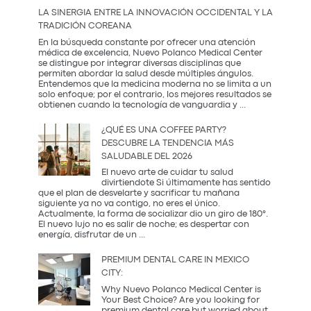
que
LA SINERGIA ENTRE LA INNOVACIÓN OCCIDENTAL Y LA
Mamá
TRADICIÓN COREANA
Realmente
Necesita:
En la búsqueda constante por ofrecer una atención
Salud
médica de excelencia, Nuevo Polanco Medical Center
y
se distingue por integrar diversas disciplinas que
Prevención
permiten abordar la salud desde múltiples ángulos.
Entendemos que la medicina moderna no se limita a un
solo enfoque; por el contrario, los mejores resultados se
La
obtienen cuando la tecnología de vanguardia y
...
Sinergia
entre
¿QUÉ ES UNA COFFEE PARTY?
la
DESCUBRE LA TENDENCIA MÁS
Innovación
SALUDABLE DEL 2026
Occidental
y
El nuevo arte de cuidar tu salud
la
divirtiendote Si últimamente has sentido
Tradición
que el plan de desvelarte y sacrificar tu mañana
Coreana
siguiente ya no va contigo, no eres el único.
Actualmente, la forma de socializar dio un giro de 180°.
El nuevo lujo no es salir de noche; es despertar con
¿Qué
energía, disfrutar de un
...
es
una
PREMIUM DENTAL CARE IN MEXICO
Coffee
CITY:
Party?
Descubre
Why Nuevo Polanco Medical Center is
la
Your Best Choice? Are you looking for
tendencia
premium dental care but worried about