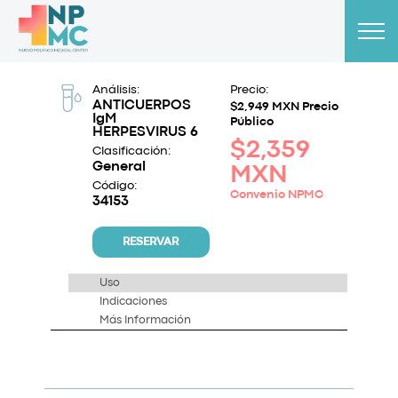
Análisis:
Precio:
ANTICUERPOS
$2,949 MXN Precio
IgM
Público
HERPESVIRUS 6
$2,359
Clasificación:
General
MXN
Código:
Convenio NPMC
34153
RESERVAR
Uso
Indicaciones
Más Información