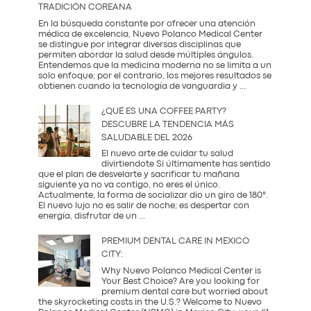
TRADICIÓN COREANA
Realmente
Necesita:
En la búsqueda constante por ofrecer una atención
Salud
médica de excelencia, Nuevo Polanco Medical Center
y
se distingue por integrar diversas disciplinas que
Prevención
permiten abordar la salud desde múltiples ángulos.
Entendemos que la medicina moderna no se limita a un
solo enfoque; por el contrario, los mejores resultados se
La
obtienen cuando la tecnología de vanguardia y
...
Sinergia
entre
¿QUÉ ES UNA COFFEE PARTY?
la
DESCUBRE LA TENDENCIA MÁS
Innovación
SALUDABLE DEL 2026
Occidental
y
El nuevo arte de cuidar tu salud
la
divirtiendote Si últimamente has sentido
Tradición
que el plan de desvelarte y sacrificar tu mañana
Coreana
siguiente ya no va contigo, no eres el único.
Actualmente, la forma de socializar dio un giro de 180°.
El nuevo lujo no es salir de noche; es despertar con
¿Qué
energía, disfrutar de un
...
es
una
PREMIUM DENTAL CARE IN MEXICO
Coffee
CITY:
Party?
Descubre
Why Nuevo Polanco Medical Center is
la
Your Best Choice? Are you looking for
tendencia
premium dental care but worried about
más
the skyrocketing costs in the U.S.? Welcome to Nuevo
saludable