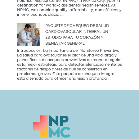
Polanco Medical Center (NPMC) in Mexico City, your #1
del
destination for world-class dental health services. At
2026
NPMC, we combine quality, affordability, and efficiency
Premium
in one luxurious place,
...
Dental
Care
PAQUETE DE CHEQUEO DE SALUD
in
CARDIOVASCULAR INTEGRAL UN
Mexico
ESTUDIO PARA TU CORAZÓN Y
City:
BIENESTAR GENERAL
Introducción: La Importancia del Monitoreo Preventivo
La salud cardiovascular es el pilar de una vida larga y
plena. Realizar chequeos preventivos de manera regular
es la mejor estrategia para detectar silenciosamente los
factores de riesgo antes de que se conviertan en
problemas graves. Este paquete de chequeo integral
Paquete
está diseñado para ofrecer una visión profunda
...
de
Chequeo
de
Salud
Cardiovascular
Integral
Un
Estudio
para
tu
Corazón
y
Bienestar