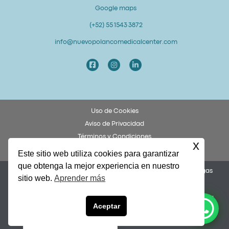
Google maps
(+52) 55 1543 3872
info@nuevopolancomedicalcenter.com
Uso de Cookies
Aviso de Privacidad
Términos y Condiciones
x
Derechos y Obligaciones del Paciente
Este sitio web utiliza cookies para garantizar
que obtenga la mejor experiencia en nuestro
Permiso COFEPRIS 253300201A0049. Dr. Federico Ulises Villegas
sitio web.
Aprender más
García, Cédula 8873972.
Nuevo Polanco Medical Center y Alto Grado Lab Dental son una
English
Aceptar
unidad de negocio de Rive Energy Asociados S.A. de C.V. |
altogradolabdental.com
Español de México