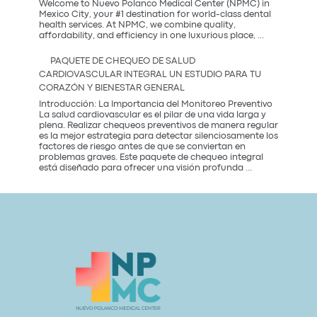
tendencia
Welcome to Nuevo Polanco Medical Center (NPMC) in
más
Mexico City, your #1 destination for world-class dental
saludable
health services. At NPMC, we combine quality,
Premium
del
affordability, and efficiency in one luxurious place,
...
Dental
2026
Care
PAQUETE DE CHEQUEO DE SALUD
in
CARDIOVASCULAR INTEGRAL UN ESTUDIO PARA TU
Mexico
CORAZÓN Y BIENESTAR GENERAL
City:
Introducción: La Importancia del Monitoreo Preventivo
La salud cardiovascular es el pilar de una vida larga y
plena. Realizar chequeos preventivos de manera regular
es la mejor estrategia para detectar silenciosamente los
factores de riesgo antes de que se conviertan en
problemas graves. Este paquete de chequeo integral
Paquete
está diseñado para ofrecer una visión profunda
...
de
Chequeo
de
Salud
Cardiovascular
Integral
Un
Estudio
para
tu
Corazón
y
Bienestar
General