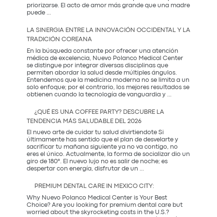
priorizarse. El acto de amor más grande que una madre
El
puede
...
Regalo
que
LA SINERGIA ENTRE LA INNOVACIÓN OCCIDENTAL Y LA
Mamá
TRADICIÓN COREANA
Realmente
Necesita:
En la búsqueda constante por ofrecer una atención
Salud
médica de excelencia, Nuevo Polanco Medical Center
y
se distingue por integrar diversas disciplinas que
Prevención
permiten abordar la salud desde múltiples ángulos.
Entendemos que la medicina moderna no se limita a un
solo enfoque; por el contrario, los mejores resultados se
La
obtienen cuando la tecnología de vanguardia y
...
Sinergia
entre
¿QUÉ ES UNA COFFEE PARTY? DESCUBRE LA
la
TENDENCIA MÁS SALUDABLE DEL 2026
Innovación
Occidental
El nuevo arte de cuidar tu salud divirtiendote Si
y
últimamente has sentido que el plan de desvelarte y
la
sacrificar tu mañana siguiente ya no va contigo, no
Tradición
eres el único. Actualmente, la forma de socializar dio un
Coreana
giro de 180°. El nuevo lujo no es salir de noche; es
¿Qué
despertar con energía, disfrutar de un
...
es
una
PREMIUM DENTAL CARE IN MEXICO CITY:
Coffee
Party?
Why Nuevo Polanco Medical Center is Your Best
Descubre
Choice? Are you looking for premium dental care but
la
worried about the skyrocketing costs in the U.S.?