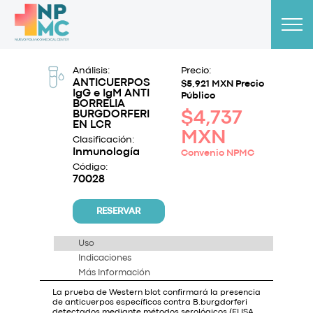
Análisis:
Precio:
ANTICUERPOS
$5,921 MXN Precio
IgG e IgM ANTI
Público
BORRELIA
BURGDORFERI
$4,737
EN LCR
MXN
Clasificación:
Inmunología
Convenio NPMC
Código:
70028
RESERVAR
Uso
Indicaciones
Más Información
La prueba de Western blot confirmará la presencia
de anticuerpos específicos contra B.burgdorferi
detectados mediante métodos serológicos (ELISA,