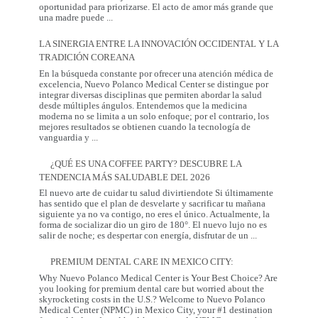
oportunidad para priorizarse. El acto de amor más grande que
El
una madre puede
...
Regalo
que
LA SINERGIA ENTRE LA INNOVACIÓN OCCIDENTAL Y LA
Mamá
TRADICIÓN COREANA
Realmente
Necesita:
En la búsqueda constante por ofrecer una atención médica de
Salud
excelencia, Nuevo Polanco Medical Center se distingue por
y
integrar diversas disciplinas que permiten abordar la salud
Prevención
desde múltiples ángulos. Entendemos que la medicina
moderna no se limita a un solo enfoque; por el contrario, los
mejores resultados se obtienen cuando la tecnología de
La
vanguardia y
...
Sinergia
entre
¿QUÉ ES UNA COFFEE PARTY? DESCUBRE LA
la
TENDENCIA MÁS SALUDABLE DEL 2026
Innovación
Occidental
El nuevo arte de cuidar tu salud divirtiendote Si últimamente
y
has sentido que el plan de desvelarte y sacrificar tu mañana
la
siguiente ya no va contigo, no eres el único. Actualmente, la
Tradición
forma de socializar dio un giro de 180°. El nuevo lujo no es
Coreana
¿Qué
salir de noche; es despertar con energía, disfrutar de un
...
es
una
PREMIUM DENTAL CARE IN MEXICO CITY:
Coffee
Party?
Why Nuevo Polanco Medical Center is Your Best Choice? Are
Descubre
you looking for premium dental care but worried about the
la
skyrocketing costs in the U.S.? Welcome to Nuevo Polanco
tendencia
Medical Center (NPMC) in Mexico City, your #1 destination