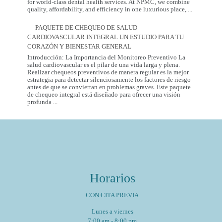
más
for world-class dental health services. At NPMC, we combine
Premium
saludable
quality, affordability, and efficiency in one luxurious place,
...
Dental
del
Care
2026
PAQUETE DE CHEQUEO DE SALUD
in
CARDIOVASCULAR INTEGRAL UN ESTUDIO PARA TU
Mexico
City:
CORAZÓN Y BIENESTAR GENERAL
Introducción: La Importancia del Monitoreo Preventivo La
salud cardiovascular es el pilar de una vida larga y plena.
Realizar chequeos preventivos de manera regular es la mejor
estrategia para detectar silenciosamente los factores de riesgo
antes de que se conviertan en problemas graves. Este paquete
de chequeo integral está diseñado para ofrecer una visión
Paquete
profunda
...
de
Chequeo
de
Salud
Cardiovascular
Integral
Un
Estudio
para
Horarios
tu
Corazón
y
CON CITA PREVIA
Bienestar
General
Lunes a viernes
7:00 am - 8:00 pm