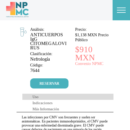
Análisis:
Precio:
ANTICUERPOS
$1,138 MXN Precio
IgG
Público
CITOMEGALOVI
$910
RUS
Clasificación:
MXN
Nefrología
Convenio NPMC
Código:
7644
RESERVAR
Uso
Indicaciones
Más Información
Las infecciones por CMV son frecuentes y suelen ser
asintomáticas. En pacientes inmunodeprimidos, el CMV puede
provocar una enfermedad diseminada grave. El CMV puede
causar defectos de nacimiento en una minoría de los recién