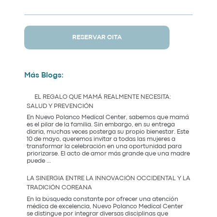
RESERVAR CITA
Más Blogs:
EL REGALO QUE MAMÁ REALMENTE NECESITA:
SALUD Y PREVENCIÓN
En Nuevo Polanco Medical Center, sabemos que mamá
es el pilar de la familia. Sin embargo, en su entrega
diaria, muchas veces posterga su propio bienestar. Este
10 de mayo, queremos invitar a todas las mujeres a
transformar la celebración en una oportunidad para
priorizarse. El acto de amor más grande que una madre
El
puede
...
Regalo
que
LA SINERGIA ENTRE LA INNOVACIÓN OCCIDENTAL Y LA
Mamá
TRADICIÓN COREANA
Realmente
Necesita:
En la búsqueda constante por ofrecer una atención
Salud
médica de excelencia, Nuevo Polanco Medical Center
y
se distingue por integrar diversas disciplinas que