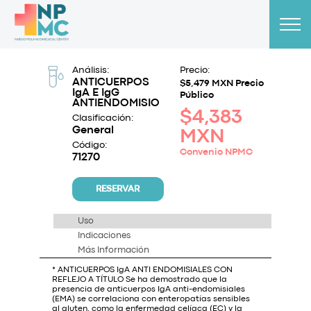
Análisis:
Precio:
ANTICUERPOS
$5,479 MXN Precio
IgA E IgG
Público
ANTIENDOMISIO
$4,383
Clasificación:
General
MXN
Código:
Convenio NPMC
71270
RESERVAR
Uso
Indicaciones
Más Información
* ANTICUERPOS IgA ANTI ENDOMISIALES CON
REFLEJO A TÍTULO Se ha demostrado que la
presencia de anticuerpos IgA anti-endomisiales
(EMA) se correlaciona con enteropatías sensibles
al gluten, como la enfermedad celíaca (EC) y la