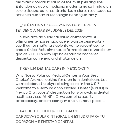
Prevención
permiten abordar la salud desde múltiples ángulos.
Entendemos que la medicina moderna no se limita a un
solo enfoque; por el contrario, los mejores resultados se
La
obtienen cuando la tecnología de vanguardia y
...
Sinergia
entre
¿QUÉ ES UNA COFFEE PARTY? DESCUBRE LA
la
TENDENCIA MÁS SALUDABLE DEL 2026
Innovación
Occidental
El nuevo arte de cuidar tu salud divirtiendote Si
y
últimamente has sentido que el plan de desvelarte y
la
sacrificar tu mañana siguiente ya no va contigo, no
Tradición
eres el único. Actualmente, la forma de socializar dio un
Coreana
giro de 180°. El nuevo lujo no es salir de noche; es
¿Qué
despertar con energía, disfrutar de un
...
es
una
PREMIUM DENTAL CARE IN MEXICO CITY:
Coffee
Party?
Why Nuevo Polanco Medical Center is Your Best
Descubre
Choice? Are you looking for premium dental care but
la
worried about the skyrocketing costs in the U.S.?
tendencia
Welcome to Nuevo Polanco Medical Center (NPMC) in
más
Mexico City, your #1 destination for world-class dental
saludable
health services. At NPMC, we combine quality,
Premium
del
affordability, and efficiency in one luxurious place,
...
Dental
2026
Care
PAQUETE DE CHEQUEO DE SALUD
in
CARDIOVASCULAR INTEGRAL UN ESTUDIO PARA TU
Mexico
CORAZÓN Y BIENESTAR GENERAL
City: