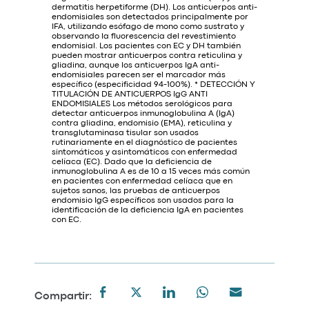
dermatitis herpetiforme (DH). Los anticuerpos anti-
endomisiales son detectados principalmente por
IFA, utilizando esófago de mono como sustrato y
observando la fluorescencia del revestimiento
endomisial. Los pacientes con EC y DH también
pueden mostrar anticuerpos contra reticulina y
gliadina, aunque los anticuerpos IgA anti-
endomisiales parecen ser el marcador más
específico (especificidad 94-100%). * DETECCIÓN Y
TITULACIÓN DE ANTICUERPOS IgG ANTI
ENDOMISIALES Los métodos serológicos para
detectar anticuerpos inmunoglobulina A (IgA)
contra gliadina, endomisio (EMA), reticulina y
transglutaminasa tisular son usados
rutinariamente en el diagnóstico de pacientes
sintomáticos y asintomáticos con enfermedad
celíaca (EC). Dado que la deficiencia de
inmunoglobulina A es de 10 a 15 veces más común
en pacientes con enfermedad celíaca que en
sujetos sanos, las pruebas de anticuerpos
endomisio IgG específicos son usados para la
identificación de la deficiencia IgA en pacientes
con EC.
Compartir: