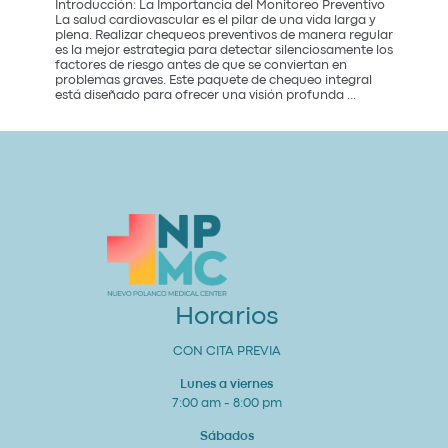
Introducción: La Importancia del Monitoreo Preventivo
La salud cardiovascular es el pilar de una vida larga y
plena. Realizar chequeos preventivos de manera regular
es la mejor estrategia para detectar silenciosamente los
factores de riesgo antes de que se conviertan en
problemas graves. Este paquete de chequeo integral
Paquete
está diseñado para ofrecer una visión profunda
...
de
Chequeo
de
Salud
Cardiovascular
Integral
Un
Estudio
para
tu
Corazón
y
Bienestar
General
Horarios
CON CITA PREVIA
Lunes a viernes
7:00 am - 8:00 pm
Sábados