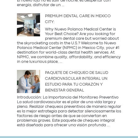
El nuevo lujo no es salir de noche; es despertar con
¿Qué
energía, disfrutar de un
...
es
una
PREMIUM DENTAL CARE IN MEXICO
Coffee
CITY:
Party?
Descubre
Why Nuevo Polanco Medical Center is
la
Your Best Choice? Are you looking for
tendencia
premium dental care but worried about
más
the skyrocketing costs in the U.S.? Welcome to Nuevo
saludable
Polanco Medical Center (NPMC) in Mexico City, your #1
del
destination for world-class dental health services. At
2026
NPMC, we combine quality, affordability, and efficiency
Premium
in one luxurious place,
...
Dental
Care
PAQUETE DE CHEQUEO DE SALUD
in
CARDIOVASCULAR INTEGRAL UN
Mexico
ESTUDIO PARA TU CORAZÓN Y
City:
BIENESTAR GENERAL
Introducción: La Importancia del Monitoreo Preventivo
La salud cardiovascular es el pilar de una vida larga y
plena. Realizar chequeos preventivos de manera regular
es la mejor estrategia para detectar silenciosamente los
factores de riesgo antes de que se conviertan en
problemas graves. Este paquete de chequeo integral
Paquete
está diseñado para ofrecer una visión profunda
...
de
Chequeo