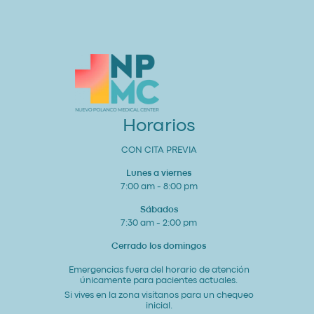
de
Salud
Cardiovascular
Integral
Un
Estudio
para
tu
Corazón
y
Bienestar
General
Horarios
CON CITA PREVIA
Lunes a viernes
7:00 am - 8:00 pm
Sábados
7:30 am - 2:00 pm
Cerrado los domingos
Emergencias fuera del horario de atención
únicamente para pacientes actuales.
Si vives en la zona visítanos para un chequeo
inicial.