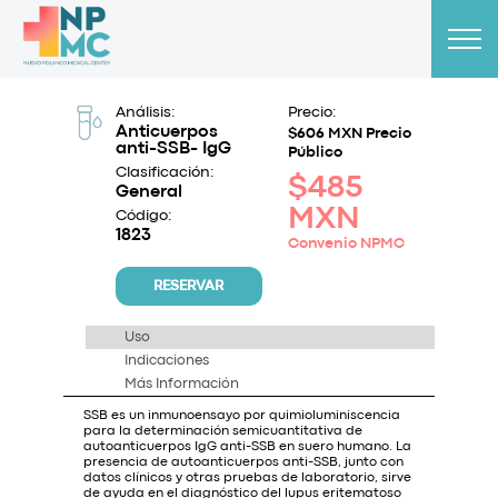
Análisis:
Precio:
Anticuerpos
$606 MXN Precio
anti-SSB- IgG
Público
Clasificación:
$485
General
MXN
Código:
1823
Convenio NPMC
RESERVAR
Uso
Indicaciones
Más Información
SSB es un inmunoensayo por quimioluminiscencia
para la determinación semicuantitativa de
autoanticuerpos IgG anti-SSB en suero humano. La
presencia de autoanticuerpos anti-SSB, junto con
datos clínicos y otras pruebas de laboratorio, sirve
de ayuda en el diagnóstico del lupus eritematoso