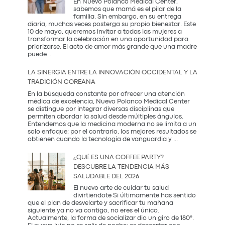
En Nuevo Polanco Medical Center,
sabemos que mamá es el pilar de la
familia. Sin embargo, en su entrega
diaria, muchas veces posterga su propio bienestar. Este
10 de mayo, queremos invitar a todas las mujeres a
transformar la celebración en una oportunidad para
priorizarse. El acto de amor más grande que una madre
El
puede
...
Regalo
que
LA SINERGIA ENTRE LA INNOVACIÓN OCCIDENTAL Y LA
Mamá
TRADICIÓN COREANA
Realmente
Necesita:
En la búsqueda constante por ofrecer una atención
Salud
médica de excelencia, Nuevo Polanco Medical Center
y
se distingue por integrar diversas disciplinas que
Prevención
permiten abordar la salud desde múltiples ángulos.
Entendemos que la medicina moderna no se limita a un
solo enfoque; por el contrario, los mejores resultados se
La
obtienen cuando la tecnología de vanguardia y
...
Sinergia
entre
¿QUÉ ES UNA COFFEE PARTY?
la
DESCUBRE LA TENDENCIA MÁS
Innovación
SALUDABLE DEL 2026
Occidental
y
El nuevo arte de cuidar tu salud
la
divirtiendote Si últimamente has sentido
Tradición
que el plan de desvelarte y sacrificar tu mañana
Coreana
siguiente ya no va contigo, no eres el único.
Actualmente, la forma de socializar dio un giro de 180°.