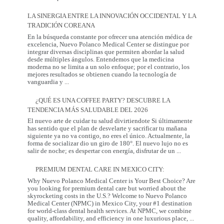
Regalo
que
LA SINERGIA ENTRE LA INNOVACIÓN OCCIDENTAL Y LA
Mamá
TRADICIÓN COREANA
Realmente
Necesita:
En la búsqueda constante por ofrecer una atención médica de
Salud
excelencia, Nuevo Polanco Medical Center se distingue por
y
integrar diversas disciplinas que permiten abordar la salud
Prevención
desde múltiples ángulos. Entendemos que la medicina
moderna no se limita a un solo enfoque; por el contrario, los
mejores resultados se obtienen cuando la tecnología de
La
vanguardia y
...
Sinergia
entre
¿QUÉ ES UNA COFFEE PARTY? DESCUBRE LA
la
TENDENCIA MÁS SALUDABLE DEL 2026
Innovación
Occidental
El nuevo arte de cuidar tu salud divirtiendote Si últimamente
y
has sentido que el plan de desvelarte y sacrificar tu mañana
la
siguiente ya no va contigo, no eres el único. Actualmente, la
Tradición
forma de socializar dio un giro de 180°. El nuevo lujo no es
Coreana
¿Qué
salir de noche; es despertar con energía, disfrutar de un
...
es
una
PREMIUM DENTAL CARE IN MEXICO CITY:
Coffee
Party?
Why Nuevo Polanco Medical Center is Your Best Choice? Are
Descubre
you looking for premium dental care but worried about the
la
skyrocketing costs in the U.S.? Welcome to Nuevo Polanco
tendencia
Medical Center (NPMC) in Mexico City, your #1 destination
más
for world-class dental health services. At NPMC, we combine
Premium
saludable
quality, affordability, and efficiency in one luxurious place,
...