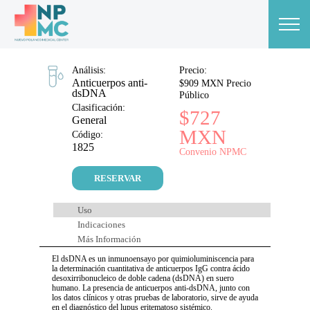
Análisis:
Precio:
Anticuerpos anti-
$909 MXN Precio
dsDNA
Público
Clasificación:
$727
General
MXN
Código:
1825
Convenio NPMC
RESERVAR
Uso
Indicaciones
Más Información
El dsDNA es un inmunoensayo por quimioluminiscencia para
la determinación cuantitativa de anticuerpos IgG contra ácido
desoxirribonucleico de doble cadena (dsDNA) en suero
humano. La presencia de anticuerpos anti-dsDNA, junto con
los datos clínicos y otras pruebas de laboratorio, sirve de ayuda
en el diagnóstico del lupus eritematoso sistémico.