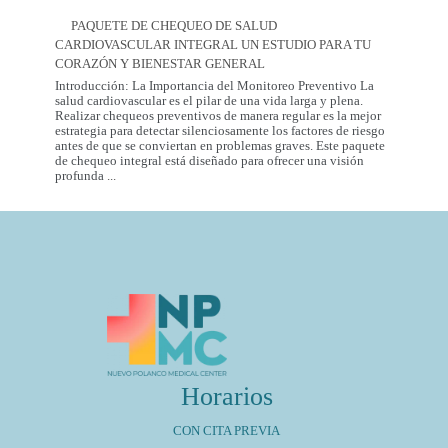
Dental
del
Care
2026
PAQUETE DE CHEQUEO DE SALUD
in
CARDIOVASCULAR INTEGRAL UN ESTUDIO PARA TU
Mexico
City:
CORAZÓN Y BIENESTAR GENERAL
Introducción: La Importancia del Monitoreo Preventivo La
salud cardiovascular es el pilar de una vida larga y plena.
Realizar chequeos preventivos de manera regular es la mejor
estrategia para detectar silenciosamente los factores de riesgo
antes de que se conviertan en problemas graves. Este paquete
de chequeo integral está diseñado para ofrecer una visión
Paquete
profunda
...
de
Chequeo
de
Salud
Cardiovascular
Integral
Un
Estudio
para
tu
Corazón
y
Bienestar
General
Horarios
CON CITA PREVIA