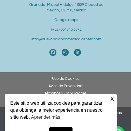
Granada, Miguel Hidalgo, 11529 Ciudad de
México, CDMX, Mexico
Google maps
(+52) 55 1543 3872
info@nuevopolancomedicalcenter.com
Uso de Cookies
Aviso de Privacidad
Términos y Condiciones
x
Derechos y Obligaciones del Paciente
Este sitio web utiliza cookies para garantizar
que obtenga la mejor experiencia en nuestro
Permiso COFEPRIS 253300201A0049. Dr. Federico Ulises Villegas
sitio web.
Aprender más
García, Cédula 8873972.
Nuevo Polanco Medical Center y Alto Grado Lab Dental son una