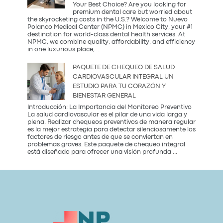
la
Your Best Choice? Are you looking for
tendencia
premium dental care but worried about
más
the skyrocketing costs in the U.S.? Welcome to Nuevo
saludable
Polanco Medical Center (NPMC) in Mexico City, your #1
del
destination for world-class dental health services. At
2026
NPMC, we combine quality, affordability, and efficiency
Premium
in one luxurious place,
...
Dental
Care
PAQUETE DE CHEQUEO DE SALUD
in
CARDIOVASCULAR INTEGRAL UN
Mexico
ESTUDIO PARA TU CORAZÓN Y
City:
BIENESTAR GENERAL
Introducción: La Importancia del Monitoreo Preventivo
La salud cardiovascular es el pilar de una vida larga y
plena. Realizar chequeos preventivos de manera regular
es la mejor estrategia para detectar silenciosamente los
factores de riesgo antes de que se conviertan en
problemas graves. Este paquete de chequeo integral
Paquete
está diseñado para ofrecer una visión profunda
...
de
Chequeo
de
Salud
Cardiovascular
Integral
Un
Estudio
para