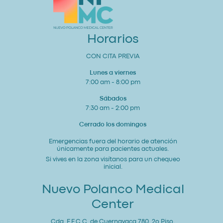
tu
Corazón
y
Bienestar
General
Horarios
CON CITA PREVIA
Lunes a viernes
7:00 am - 8:00 pm
Sábados
7:30 am - 2:00 pm
Cerrado los domingos
Emergencias fuera del horario de atención
únicamente para pacientes actuales.
Si vives en la zona visítanos para un chequeo
inicial.
Nuevo Polanco Medical
Center
Cda. F.F.C.C. de Cuernavaca 780, 2o Piso,