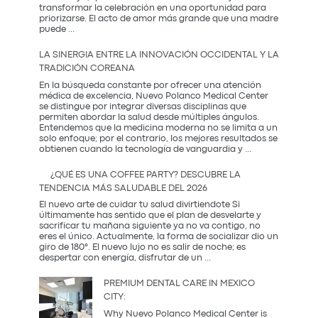
transformar la celebración en una oportunidad para
priorizarse. El acto de amor más grande que una madre
El
puede
...
Regalo
que
LA SINERGIA ENTRE LA INNOVACIÓN OCCIDENTAL Y LA
Mamá
TRADICIÓN COREANA
Realmente
Necesita:
En la búsqueda constante por ofrecer una atención
Salud
médica de excelencia, Nuevo Polanco Medical Center
y
se distingue por integrar diversas disciplinas que
Prevención
permiten abordar la salud desde múltiples ángulos.
Entendemos que la medicina moderna no se limita a un
solo enfoque; por el contrario, los mejores resultados se
La
obtienen cuando la tecnología de vanguardia y
...
Sinergia
entre
¿QUÉ ES UNA COFFEE PARTY? DESCUBRE LA
la
TENDENCIA MÁS SALUDABLE DEL 2026
Innovación
Occidental
El nuevo arte de cuidar tu salud divirtiendote Si
y
últimamente has sentido que el plan de desvelarte y
la
sacrificar tu mañana siguiente ya no va contigo, no
Tradición
eres el único. Actualmente, la forma de socializar dio un
Coreana
giro de 180°. El nuevo lujo no es salir de noche; es
¿Qué
despertar con energía, disfrutar de un
...
es
una
PREMIUM DENTAL CARE IN MEXICO
Coffee
CITY:
Party?
Descubre
Why Nuevo Polanco Medical Center is