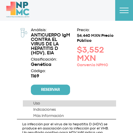
Análisis:
Precio:
ANTICUERPO IgM
$4,440 MXN Precio
CONTRA EL
Público
VIRUS DE LA
HEPATITIS D
$3,552
(HDV), EIA
MXN
Clasificación:
Genética
Convenio NPMC
Código:
1169
RESERVAR
Uso
Indicaciones
Más Información
La infección por el virus de la hepatitis D (HDV) se
produce en asociación con la infección por el VHB.
Un resultado positivo para HDV IgM indica una