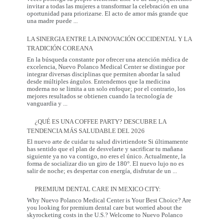
invitar a todas las mujeres a transformar la celebración en una
oportunidad para priorizarse. El acto de amor más grande que
El
una madre puede
...
Regalo
que
LA SINERGIA ENTRE LA INNOVACIÓN OCCIDENTAL Y LA
Mamá
TRADICIÓN COREANA
Realmente
Necesita:
En la búsqueda constante por ofrecer una atención médica de
Salud
excelencia, Nuevo Polanco Medical Center se distingue por
y
integrar diversas disciplinas que permiten abordar la salud
Prevención
desde múltiples ángulos. Entendemos que la medicina
moderna no se limita a un solo enfoque; por el contrario, los
mejores resultados se obtienen cuando la tecnología de
La
vanguardia y
...
Sinergia
entre
¿QUÉ ES UNA COFFEE PARTY? DESCUBRE LA
la
TENDENCIA MÁS SALUDABLE DEL 2026
Innovación
Occidental
El nuevo arte de cuidar tu salud divirtiendote Si últimamente
y
has sentido que el plan de desvelarte y sacrificar tu mañana
la
siguiente ya no va contigo, no eres el único. Actualmente, la
Tradición
forma de socializar dio un giro de 180°. El nuevo lujo no es
Coreana
¿Qué
salir de noche; es despertar con energía, disfrutar de un
...
es
una
PREMIUM DENTAL CARE IN MEXICO CITY:
Coffee
Party?
Why Nuevo Polanco Medical Center is Your Best Choice? Are
Descubre
you looking for premium dental care but worried about the
la
skyrocketing costs in the U.S.? Welcome to Nuevo Polanco