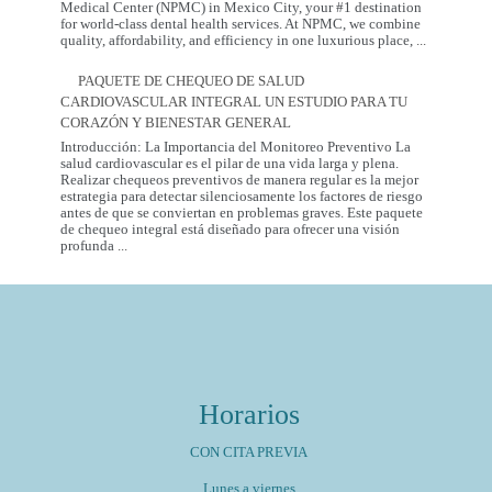
tendencia
Medical Center (NPMC) in Mexico City, your #1 destination
más
for world-class dental health services. At NPMC, we combine
Premium
saludable
quality, affordability, and efficiency in one luxurious place,
...
Dental
del
Care
2026
PAQUETE DE CHEQUEO DE SALUD
in
CARDIOVASCULAR INTEGRAL UN ESTUDIO PARA TU
Mexico
City:
CORAZÓN Y BIENESTAR GENERAL
Introducción: La Importancia del Monitoreo Preventivo La
salud cardiovascular es el pilar de una vida larga y plena.
Realizar chequeos preventivos de manera regular es la mejor
estrategia para detectar silenciosamente los factores de riesgo
antes de que se conviertan en problemas graves. Este paquete
de chequeo integral está diseñado para ofrecer una visión
Paquete
profunda
...
de
Chequeo
de
Salud
Cardiovascular
Integral
Un
Estudio
para
Horarios
tu
Corazón
y
CON CITA PREVIA
Bienestar
General
Lunes a viernes