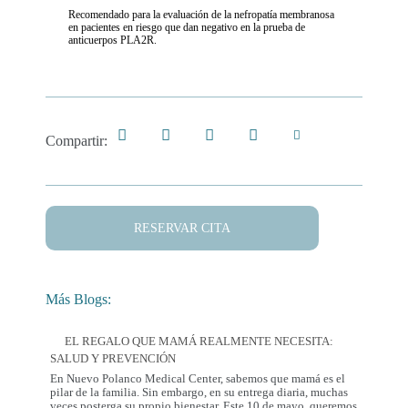
Recomendado para la evaluación de la nefropatía membranosa
en pacientes en riesgo que dan negativo en la prueba de
anticuerpos PLA2R.
Compartir:
RESERVAR CITA
Más Blogs:
EL REGALO QUE MAMÁ REALMENTE NECESITA:
SALUD Y PREVENCIÓN
En Nuevo Polanco Medical Center, sabemos que mamá es el
pilar de la familia. Sin embargo, en su entrega diaria, muchas
veces posterga su propio bienestar. Este 10 de mayo, queremos