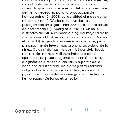
La anemia ferropénica refractaria al hierro (IRIDA)
es un trastorno del metabolismo del hierro
alterado que produce anemia debido a la escasez
de hierro necesario para la producción de
hemoglobina. En 2008, se identificó el mecanismo
molecular de IRIDA siendo las variantes
patogénicas en el gen TMPRSS6 la principal causa
de enfermedad (Finberg et al. 2008). Un sello
distintivo de IRIDA es poca o ninguna mejoría de la
anemia con el tratamiento con hierro oral (Donker
et al. 2014). El grado de anemia es variable, pero
principalmente leve y más pronunciado durante la
niñez. Otros síntomas incluyen fatiga, debilidad,
piel pálida, mareos y disnea inducida por el
ejercicio. Las pruebas genéticas son útiles en el
diagnóstico diferencial de IRIDA a partir de la
deficiencia nutricional de hierro y otras formas
adquiridas de anemia microcítica, incluida H.
pylori infección, malabsorción gastrointestinal y
hemorragia (De Falco et al. 2013).
Compartir: