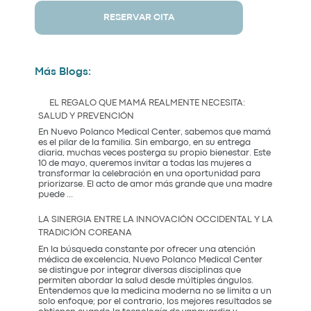
RESERVAR CITA
Más Blogs:
EL REGALO QUE MAMÁ REALMENTE NECESITA:
SALUD Y PREVENCIÓN
En Nuevo Polanco Medical Center, sabemos que mamá
es el pilar de la familia. Sin embargo, en su entrega
diaria, muchas veces posterga su propio bienestar. Este
10 de mayo, queremos invitar a todas las mujeres a
transformar la celebración en una oportunidad para
priorizarse. El acto de amor más grande que una madre
El
puede
...
Regalo
que
LA SINERGIA ENTRE LA INNOVACIÓN OCCIDENTAL Y LA
Mamá
TRADICIÓN COREANA
Realmente
Necesita:
En la búsqueda constante por ofrecer una atención
Salud
médica de excelencia, Nuevo Polanco Medical Center
y
se distingue por integrar diversas disciplinas que
Prevención
permiten abordar la salud desde múltiples ángulos.
Entendemos que la medicina moderna no se limita a un
solo enfoque; por el contrario, los mejores resultados se