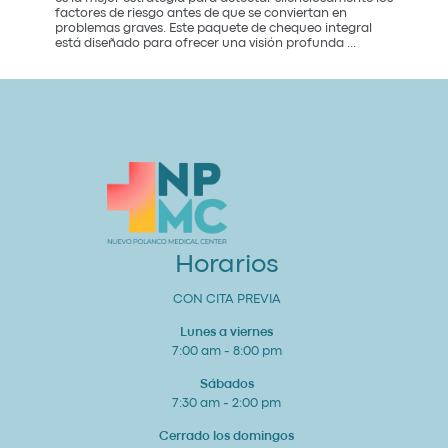
factores de riesgo antes de que se conviertan en
problemas graves. Este paquete de chequeo integral
Paquete
está diseñado para ofrecer una visión profunda
...
de
Chequeo
de
Salud
Cardiovascular
Integral
Un
Estudio
para
tu
Corazón
y
Bienestar
General
Horarios
CON CITA PREVIA
Lunes a viernes
7:00 am - 8:00 pm
Sábados
7:30 am - 2:00 pm
Cerrado los domingos