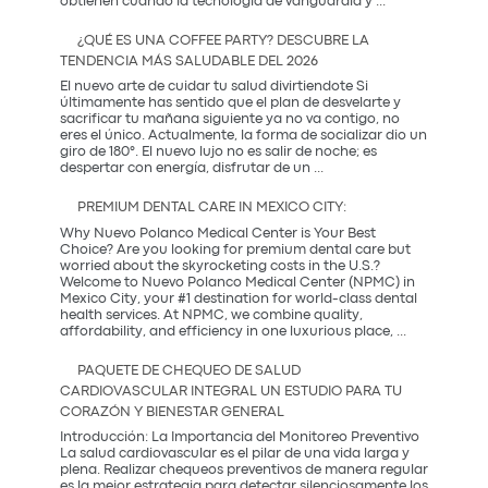
La
obtienen cuando la tecnología de vanguardia y
...
Sinergia
entre
¿QUÉ ES UNA COFFEE PARTY? DESCUBRE LA
la
TENDENCIA MÁS SALUDABLE DEL 2026
Innovación
Occidental
El nuevo arte de cuidar tu salud divirtiendote Si
y
últimamente has sentido que el plan de desvelarte y
la
sacrificar tu mañana siguiente ya no va contigo, no
Tradición
eres el único. Actualmente, la forma de socializar dio un
Coreana
giro de 180°. El nuevo lujo no es salir de noche; es
¿Qué
despertar con energía, disfrutar de un
...
es
una
PREMIUM DENTAL CARE IN MEXICO CITY:
Coffee
Party?
Why Nuevo Polanco Medical Center is Your Best
Descubre
Choice? Are you looking for premium dental care but
la
worried about the skyrocketing costs in the U.S.?
tendencia
Welcome to Nuevo Polanco Medical Center (NPMC) in
más
Mexico City, your #1 destination for world-class dental
saludable
health services. At NPMC, we combine quality,
Premium
del
affordability, and efficiency in one luxurious place,
...
Dental
2026
Care
PAQUETE DE CHEQUEO DE SALUD
in
CARDIOVASCULAR INTEGRAL UN ESTUDIO PARA TU
Mexico
CORAZÓN Y BIENESTAR GENERAL
City:
Introducción: La Importancia del Monitoreo Preventivo
La salud cardiovascular es el pilar de una vida larga y
plena. Realizar chequeos preventivos de manera regular
es la mejor estrategia para detectar silenciosamente los