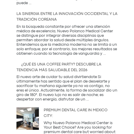
El
puede
...
Regalo
que
LA SINERGIA ENTRE LA INNOVACIÓN OCCIDENTAL Y LA
Mamá
TRADICIÓN COREANA
Realmente
Necesita:
En la búsqueda constante por ofrecer una atención
Salud
médica de excelencia, Nuevo Polanco Medical Center
y
se distingue por integrar diversas disciplinas que
Prevención
permiten abordar la salud desde múltiples ángulos.
Entendemos que la medicina moderna no se limita a un
solo enfoque; por el contrario, los mejores resultados se
La
obtienen cuando la tecnología de vanguardia y
...
Sinergia
entre
¿QUÉ ES UNA COFFEE PARTY? DESCUBRE LA
la
TENDENCIA MÁS SALUDABLE DEL 2026
Innovación
Occidental
El nuevo arte de cuidar tu salud divirtiendote Si
y
últimamente has sentido que el plan de desvelarte y
la
sacrificar tu mañana siguiente ya no va contigo, no
Tradición
eres el único. Actualmente, la forma de socializar dio un
Coreana
giro de 180°. El nuevo lujo no es salir de noche; es
¿Qué
despertar con energía, disfrutar de un
...
es
una
PREMIUM DENTAL CARE IN MEXICO
Coffee
CITY:
Party?
Descubre
Why Nuevo Polanco Medical Center is
la
Your Best Choice? Are you looking for
tendencia
premium dental care but worried about