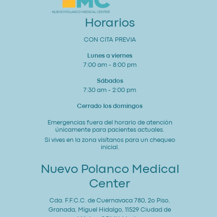
y
Bienestar
General
Horarios
CON CITA PREVIA
Lunes a viernes
7:00 am - 8:00 pm
Sábados
7:30 am - 2:00 pm
Cerrado los domingos
Emergencias fuera del horario de atención
únicamente para pacientes actuales.
Si vives en la zona visítanos para un chequeo
inicial.
Nuevo Polanco Medical
Center
Cda. F.F.C.C. de Cuernavaca 780, 2o Piso,
Granada, Miguel Hidalgo, 11529 Ciudad de