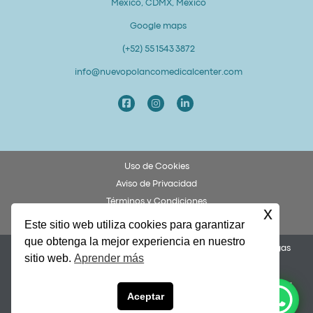
México, CDMX, Mexico
Google maps
(+52) 55 1543 3872
info@nuevopolancomedicalcenter.com
Uso de Cookies
Aviso de Privacidad
Términos y Condiciones
x
Derechos y Obligaciones del Paciente
Este sitio web utiliza cookies para garantizar
que obtenga la mejor experiencia en nuestro
Permiso COFEPRIS 253300201A0049. Dr. Federico Ulises Villegas
sitio web.
Aprender más
García, Cédula 8873972.
Nuevo Polanco Medical Center y Alto Grado Lab Dental son una
English
Aceptar
unidad de negocio de Rive Energy Asociados S.A. de C.V. |
altogradolabdental.com