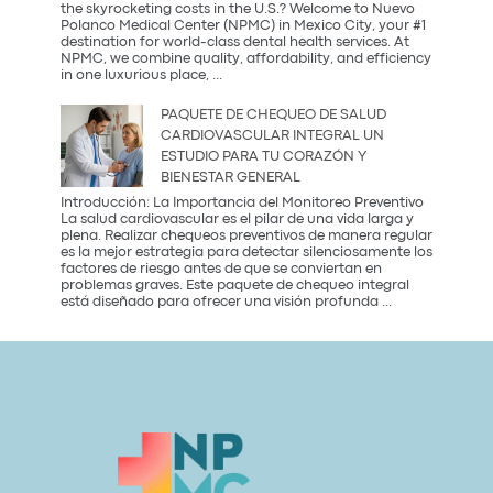
más
the skyrocketing costs in the U.S.? Welcome to Nuevo
saludable
Polanco Medical Center (NPMC) in Mexico City, your #1
del
destination for world-class dental health services. At
2026
NPMC, we combine quality, affordability, and efficiency
Premium
in one luxurious place,
...
Dental
Care
PAQUETE DE CHEQUEO DE SALUD
in
CARDIOVASCULAR INTEGRAL UN
Mexico
ESTUDIO PARA TU CORAZÓN Y
City:
BIENESTAR GENERAL
Introducción: La Importancia del Monitoreo Preventivo
La salud cardiovascular es el pilar de una vida larga y
plena. Realizar chequeos preventivos de manera regular
es la mejor estrategia para detectar silenciosamente los
factores de riesgo antes de que se conviertan en
problemas graves. Este paquete de chequeo integral
Paquete
está diseñado para ofrecer una visión profunda
...
de
Chequeo
de
Salud
Cardiovascular
Integral
Un
Estudio
para
tu
Corazón