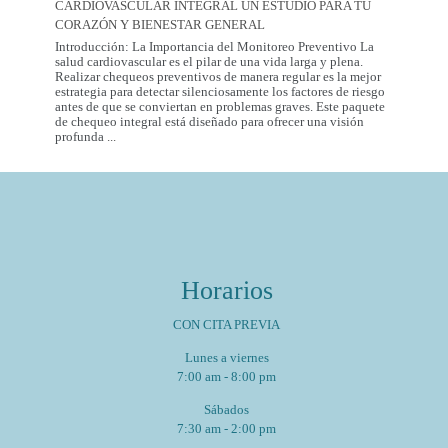
CARDIOVASCULAR INTEGRAL UN ESTUDIO PARA TU
Mexico
City:
CORAZÓN Y BIENESTAR GENERAL
Introducción: La Importancia del Monitoreo Preventivo La
salud cardiovascular es el pilar de una vida larga y plena.
Realizar chequeos preventivos de manera regular es la mejor
estrategia para detectar silenciosamente los factores de riesgo
antes de que se conviertan en problemas graves. Este paquete
de chequeo integral está diseñado para ofrecer una visión
Paquete
profunda
...
de
Chequeo
de
Salud
Cardiovascular
Integral
Un
Estudio
para
Horarios
tu
Corazón
y
CON CITA PREVIA
Bienestar
General
Lunes a viernes
7:00 am - 8:00 pm
Sábados
7:30 am - 2:00 pm