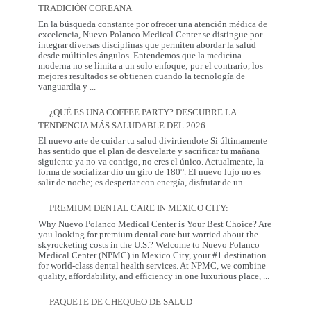
TRADICIÓN COREANA
Realmente
Necesita:
En la búsqueda constante por ofrecer una atención médica de
Salud
excelencia, Nuevo Polanco Medical Center se distingue por
y
integrar diversas disciplinas que permiten abordar la salud
Prevención
desde múltiples ángulos. Entendemos que la medicina
moderna no se limita a un solo enfoque; por el contrario, los
mejores resultados se obtienen cuando la tecnología de
La
vanguardia y
...
Sinergia
entre
¿QUÉ ES UNA COFFEE PARTY? DESCUBRE LA
la
TENDENCIA MÁS SALUDABLE DEL 2026
Innovación
Occidental
El nuevo arte de cuidar tu salud divirtiendote Si últimamente
y
has sentido que el plan de desvelarte y sacrificar tu mañana
la
siguiente ya no va contigo, no eres el único. Actualmente, la
Tradición
forma de socializar dio un giro de 180°. El nuevo lujo no es
Coreana
¿Qué
salir de noche; es despertar con energía, disfrutar de un
...
es
una
PREMIUM DENTAL CARE IN MEXICO CITY:
Coffee
Party?
Why Nuevo Polanco Medical Center is Your Best Choice? Are
Descubre
you looking for premium dental care but worried about the
la
skyrocketing costs in the U.S.? Welcome to Nuevo Polanco
tendencia
Medical Center (NPMC) in Mexico City, your #1 destination
más
for world-class dental health services. At NPMC, we combine
Premium
saludable
quality, affordability, and efficiency in one luxurious place,
...
Dental
del
Care
2026
PAQUETE DE CHEQUEO DE SALUD
in